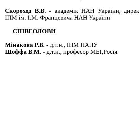
Скороход В.В.
- академік НАН України, дирек
ІПМ ім. І.М. Францевича НАН України
СПІВГОЛОВИ
Мінакова Р.В.
- д.т.н., ІПМ НАНУ
Шоффа В.М.
- д.т.н., професор МЕІ,Росія