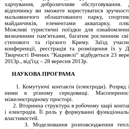
харчування, доброзичливе обслуговування. 
відпочинку ви зможете користуватися зручнос
мальовничого облаштованого парку, спортив
майданчиків, елементами аквапарку, пляж
Можливі туристичні поїздки для ознайомленн
визначними пам'ятками, багатим рослинним св
степового та гірского Криму. Заїзд учасни
конференції, реєстрація та розміщення їх у 
Творчості Вчених "Кацивелі" відбудеться 23 вер
2013р., від'їзд – 28 вересня 2013р.
НАУКОВА ПРОГРАМА
1. Комутуючі контакти (електроди). Розряд 
ними в різному середовищі. Масоперено
міжелектродному просторі.
2. Вторинна структура в робочому шарі конта
і електродів. Її роль у формуванні функціонал
властивостей.
3. Моделювання розповсюдження тепл