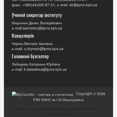
факс: +380(44)205-87-51; е-mail: dir@ipms.kyiv.ua
Учений секретар інституту
Миронюк Денис Валерійович
е-mail:secretary@ipms.kyiv.ua
Канцелярія
Чиреш Вікторія Іванівна
е-mail: v.chyresh@ipms.kyiv.ua
Головний бухгалтер
Лебедєва Катерина Юріївна
е-mail: k.lebedieva@ipms.kyiv.ua
Copyright © 2026
ІПМ НАНУ ім.І.М.Францевича
Дизайн і верстка Wpfreeware, розробка ІПМ НАНУ
ім.І.М.Францевича