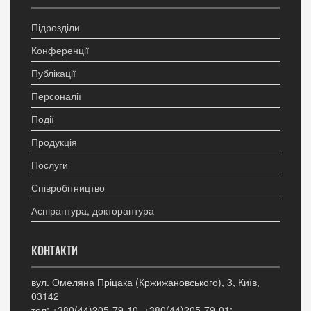
Підрозділи
Конференції
Публікації
Персоналії
Події
Продукція
Послуги
Співробітництво
Аспірантура, докторантура
КОНТАКТИ
вул. Омеляна Пріцака (Кржижановського), 3, Київ,
03142
тел: +380(44)205-79-10, +380(44)205-79-01;