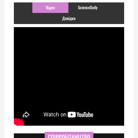
Відео
ScienceDaily
Довідка
СПІВРОБІТНИЦТВО