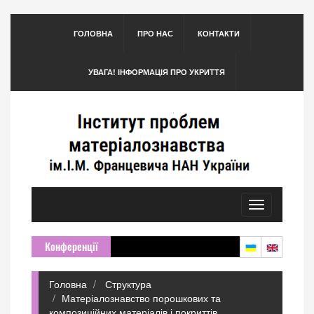
ГОЛОВНА
ПРО НАС
КОНТАКТИ
УВАГА! ІНФОРМАЦІЯ ПРО УКРИТТЯ
Toggle
navigation
Конференції
Головна
Структура
Матеріалознавство порошкових та
композиційних матеріалів і покриттів