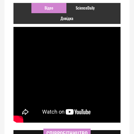
Відео
ScienceDaily
Довідка
СПІВРОБІТНИЦТВО