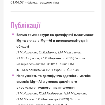
01.04.07 – фізика твердого тіла
Публікації
Вплив температури на демпфуючі властивості
Mg та сплавів Mg—Al в високоамплітудній
області
П.М.Романко, О.М.Малка, І.М.Максимчук,
Ю.М.Подрезов, Н.М.Марченко
(2025) Успіхи
матеріалознавства, #10/11, Київ: ІПМ
ім.І.М.Францевича НАН України, C.37-49
Непружність та демпфуюча здатність магнію і
сплавів Mg—Al в умовах циклічного
високоамплітудного навантаження
П.М.Романко, Ю.М.Подрезов, Н.М.Марченко,
О.М.Малка, І.М.Максимчук
(2023) Успіхи
матеріалознавства, #6, Київ: ІПМ