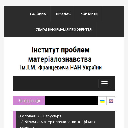
ГОЛОВНА
ПРО НАС
КОНТАКТИ
УВАГА! ІНФОРМАЦІЯ ПРО УКРИТТЯ
Toggle
navigation
Конференції
Головна
Структура
Фізичне матеріалознавство та фізика
міцності