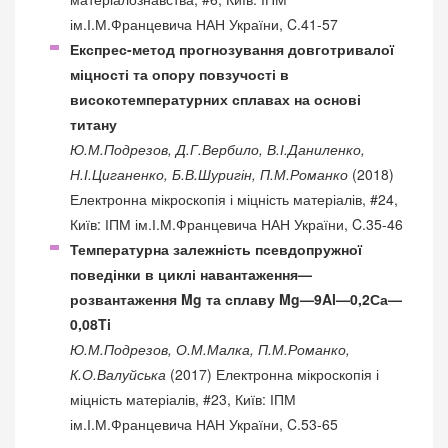
ім.І.М.Францевича НАН України, C.41-57
Експрес-метод прогнозування довготривалої
міцності та опору повзучості в
високотемпературних сплавах на основі
титану
Ю.М.Подрезов, Д.Г.Вербило, В.І.Даниленко,
Н.І.Циганенко, Б.В.Шуригін, П.М.Романко
(2018)
Електронна мікроскопія і міцність матеріалів, #24,
Київ: ІПМ ім.І.М.Францевича НАН України, C.35-46
Температурна залежність псевдопружної
поведінки в циклі навантаження—
розвантаження Mg та сплаву Mg—9Al—0,2Са—
0,08Ti
Ю.М.Подрезов, О.М.Малка, П.М.Романко,
К.О.Валуйська
(2017) Електронна мікроскопія і
міцність матеріалів, #23, Київ: ІПМ
ім.І.М.Францевича НАН України, C.53-65