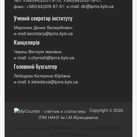
тел: +380(44)205-79-10, +380(44)205-79-01;
факс: +380(44)205-87-51; е-mail: dir@ipms.kyiv.ua
Учений секретар інституту
Миронюк Денис Валерійович
е-mail:secretary@ipms.kyiv.ua
Канцелярія
Чиреш Вікторія Іванівна
е-mail: v.chyresh@ipms.kyiv.ua
Головний бухгалтер
Лебедєва Катерина Юріївна
е-mail: k.lebedieva@ipms.kyiv.ua
Copyright © 2026
ІПМ НАНУ ім.І.М.Францевича
Дизайн і верстка Wpfreeware, розробка ІПМ НАНУ
ім.І.М.Францевича