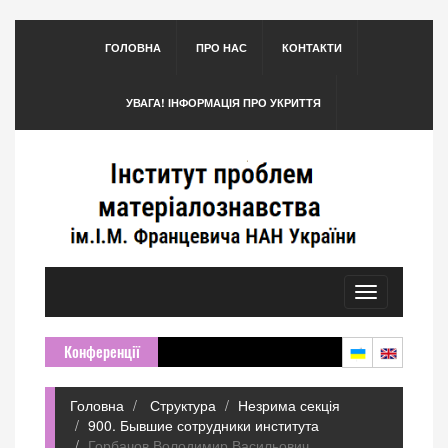
ГОЛОВНА
ПРО НАС
КОНТАКТИ
УВАГА! ІНФОРМАЦІЯ ПРО УКРИТТЯ
Toggle
navigation
Конференції
Головна
Структура
Незрима секція
900. Бывшие сотрудники института
Горбачов Володимир Васильович