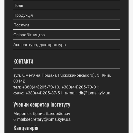
Події
Продукція
Послуги
Співробітництво
Аспірантура, докторантура
КОНТАКТИ
вул. Омеляна Пріцака (Кржижановського), 3, Київ,
03142
тел: +380(44)205-79-10, +380(44)205-79-01;
факс: +380(44)205-87-51; е-mail: dir@ipms.kyiv.ua
Учений секретар інституту
Миронюк Денис Валерійович
е-mail:secretary@ipms.kyiv.ua
Канцелярія