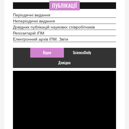
ПУБЛІКАЦІЇ
Періодичні видання
Неперіодичні видання
Довідник публікацій наукових співробітників
Репозитарій ІПМ
Електронний архів ІПМ. Звіти
Відео
ScienceDaily
Довідка