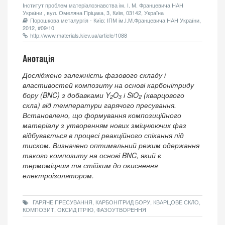
Інститут проблем матеріалознавства ім. І. М. Францевича НАН
України , вул. Омеляна Пріцака, 3, Київ, 03142, Україна
Порошкова металургія - Київ: ІПМ ім.І.М.Францевича НАН України,
2012, #09/10
http://www.materials.kiev.ua/article/1088
Анотація
Досліджено залежність фазового складу і
властивостей композиту на основі карбонітриду
бору (BNC) з добавками Y
O
і SiO
(кварцового
2
3
2
скла) від температури гарячого пресування.
Встановлено, що формування композиційного
матеріалу з утворенням нових зміцнюючих фаз
відбувається в процесі реакційного спікання під
тиском. Визначено оптимальний режим одержання
такого композиту на основі BNC, який є
термоміцним та стійким до окиснення
електроізолятором.
ГАРЯЧЕ ПРЕСУВАННЯ, КАРБОНІТРИД БОРУ, КВАРЦОВЕ СКЛО,
КОМПОЗИТ, ОКСИД ІТРІЮ, ФАЗОУТВОРЕННЯ