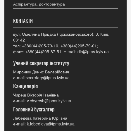
Аспірантура, докторантура
КОНТАКТИ
вул. Омеляна Пріцака (Кржижановського), 3, Київ,
03142
тел: +380(44)205-79-10, +380(44)205-79-01;
факс: +380(44)205-87-51; е-mail: dir@ipms.kyiv.ua
Учений секретар інституту
Миронюк Денис Валерійович
е-mail:secretary@ipms.kyiv.ua
Канцелярія
Чиреш Вікторія Іванівна
е-mail: v.chyresh@ipms.kyiv.ua
Головний бухгалтер
Лебедєва Катерина Юріївна
е-mail: k.lebedieva@ipms.kyiv.ua