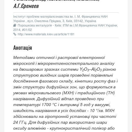
А.Г.Єремеев
Інститут проблем матеріалознавства ім. І. М. Францевича НАН
України , вул. Омеляна Пріцака, 3, Київ, 03142, Україна
Порошкова металургія - Київ: ІПМ ім.І.М.Францевича НАН України,
2014, #01/02
http://www.materials.kiev.ua/article/1181
Анотація
Методами оптичної і растрової електронної
мікроскопії і мікрорентгеноспектрального аналізу
на двошарових зразках системи Y
O
–Al
O
різною
2
3
2
3
структурою вихідних шарів проведені порівняльні
дослідження фазового складу, кінетики росту фаз і
змін структури дифузійних зон, що формуються в
умовах мікрохвильового (МХН) і традиційного (ТН)
нагрівання. Дифузійний відпал проведено при
температурі 1700 °С і витримці 5 год у вакуумі,
швидкість нагрівання в усіх дослідах - 10 °/хв. МХН
здійснювали на гіротронній установці при частоті
24 ГГц. Для дифузійних пар використано шари
оксиду алюмінію - крупнокристалічний полікор або