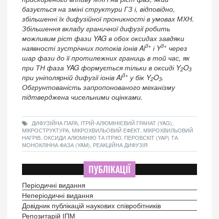
базується на зміні структури ГЗ і, відповідно,
збільшенні їх дифузійної проникності в умовах МХН.
Збільшення вкладу граничної дифузії робить
можливим ріст фази YAG в обох оксидах завдяки
3+
3+
наявності зустрічних потоків іонів Al
і Y
через
шар фази до її протилежних границь в той час, як
при ТН фаза YAG формується тільки в оксиді Y
O
2
3
3+
при уніполярній дифузії іонів Al
у бік Y
O
.
2
3
Обгрунтованість запропонованого механізму
підтверджена чисельними оцінками.
ДИФУЗІЙНА ПАРА, ІТРІЙ-АЛЮМІНІЄВИЙ ГРАНАТ (YAG),
МІКРОСТРУКТУРА, МІКРОХВИЛЬОВИЙ ЕФЕКТ, МІКРОХВИЛЬОВИЙ
НАГРІВ, ОКСИДИ АЛЮМІНІЮ ТА ІТРІЮ, ПЕРОВСКІТ (YAР) ТА
МОНОКЛІННА ФАЗА (YAМ), РЕАКЦІЙНА ДИФУЗІЯ
ПУБЛІКАЦІЇ
Періодичні видання
Неперіодичні видання
Довідник публікацій наукових співробітників
Репозитарій ІПМ