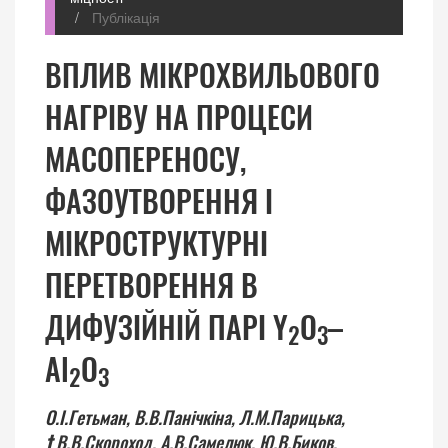
Публікація
ВПЛИВ МІКРОХВИЛЬОВОГО
НАГРІВУ НА ПРОЦЕСИ
МАСОПЕРЕНОСУ,
ФАЗОУТВОРЕННЯ І
МІКРОСТРУКТУРНІ
ПЕРЕТВОРЕННЯ В
ДИФУЗІЙНІЙ ПАРІ Y
O
–
2
3
Al
O
2
3
О.І.Гетьман,
В.В.Панічкіна,
Л.М.Парицька,
†
В.В.Скороход,
А.В.Самелюк,
Ю.В.Биков,