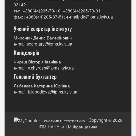
03142
тел: +380(44)205-79-10, +380(44)205-79-01;
факс: +380(44)205-87-51; е-mail: dir@ipms.kyiv.ua
Учений секретар інституту
Миронюк Денис Валерійович
е-mail:secretary@ipms.kyiv.ua
Канцелярія
Чиреш Вікторія Іванівна
е-mail: v.chyresh@ipms.kyiv.ua
Головний бухгалтер
Лебедєва Катерина Юріївна
е-mail: k.lebedieva@ipms.kyiv.ua
Copyright © 2026
ІПМ НАНУ ім.І.М.Францевича