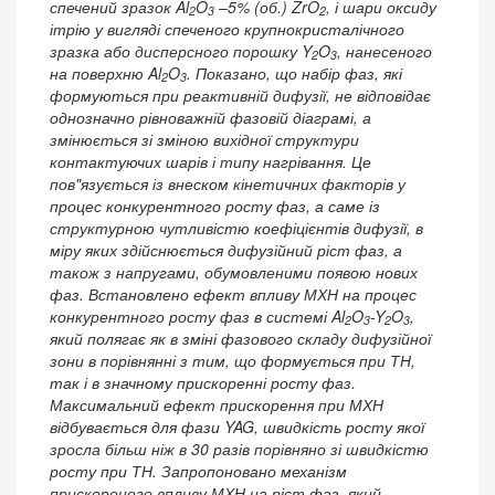
спечений зразок Al
O
–5% (об.) ZrO
, і шари оксиду
2
3
2
ітрію у вигляді спеченого крупнокристалічного
зразка або дисперсного порошку Y
O
, нанесеного
2
3
на поверхню Al
O
. Показано, що набір фаз, які
2
3
формуються при реактивній дифузії, не відповідає
однозначно рівноважній фазовій діаграмі, а
змінюється зі зміною вихідної структури
контактуючих шарів і типу нагрівання. Це
пов"язується із внеском кінетичних факторів у
процес конкурентного росту фаз, а саме із
структурною чутливістю коефіцієнтів дифузії, в
міру яких здійснюється дифузійний ріст фаз, а
також з напругами, обумовленими появою нових
фаз. Встановлено ефект впливу МХН на процес
конкурентного росту фаз в системі Al
O
-Y
O
,
2
3
2
3
який полягає як в зміні фазового складу дифузійної
зони в порівнянні з тим, що формується при ТН,
так і в значному прискоренні росту фаз.
Максимальний ефект прискорення при МХН
відбувається для фази YAG, швидкість росту якої
зросла більш ніж в 30 разів порівняно зі швидкістю
росту при ТН. Запропоновано механізм
прискореного впливу МХН на ріст фаз, який