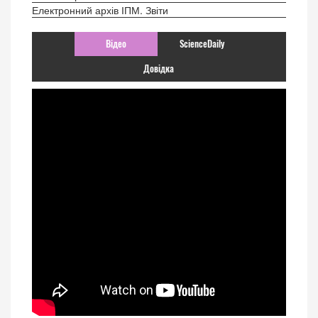
Електронний архів ІПМ. Звіти
Відео
ScienceDaily
Довідка