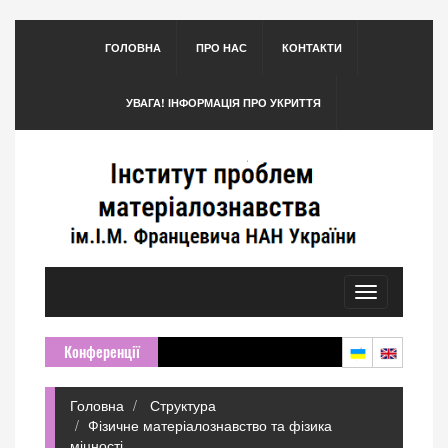
ГОЛОВНА
ПРО НАС
КОНТАКТИ
УВАГА! ІНФОРМАЦІЯ ПРО УКРИТТЯ
Toggle
navigation
Конференції
Головна
Структура
Фізичне матеріалознавство та фізика
міцності