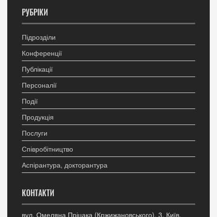
РУБРІКИ
Підрозділи
Конференції
Публікації
Персоналії
Події
Продукція
Послуги
Співробітництво
Аспірантура, докторантура
КОНТАКТИ
вул. Омеляна Пріцака (Кржижановського), 3, Київ,