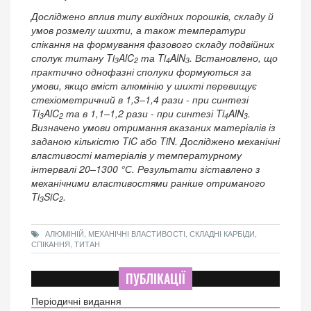
Досліджено вплив типу вихідних порошків, складу й
умов розмелу шихти, а також температури
спікання на формування фазового складу подвійних
сполук титану Ti
AlC
та Ti
AlN
. Встановлено, що
3
2
4
3
практично однофазні сполуки формуються за
умови, якщо вміст алюмінію у шихті перевищує
стехіометричний в 1,3–1,4 рази - при синтезі
Ti
AlC
та в 1,1–1,2 рази - при синтезі Ti
AlN
.
3
2
4
3
Визначено умови отримання вказаних матеріалів із
заданою кількістю TiC або TiN. Досліджено механічні
властивості матеріалів у температурному
інтервалі 20–1300 °С. Результати зіставлено з
механічними властивостями раніше отриманого
Ti
SiC
.
3
2
АЛЮМІНІЙ, МЕХАНІЧНІ ВЛАСТИВОСТІ, СКЛАДНІ КАРБІДИ,
СПІКАННЯ, ТИТАН
ПУБЛІКАЦІЇ
Періодичні видання