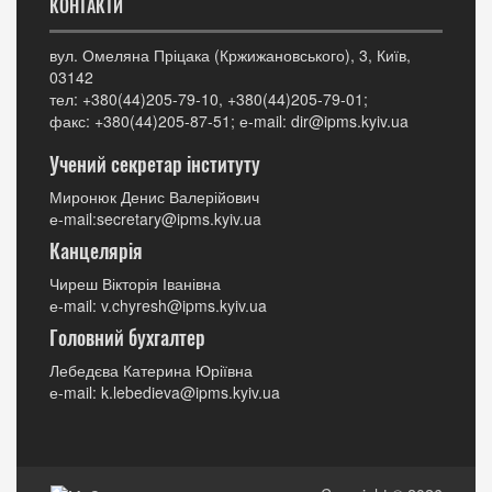
КОНТАКТИ
вул. Омеляна Пріцака (Кржижановського), 3, Київ,
03142
тел: +380(44)205-79-10, +380(44)205-79-01;
факс: +380(44)205-87-51; е-mail: dir@ipms.kyiv.ua
Учений секретар інституту
Миронюк Денис Валерійович
е-mail:secretary@ipms.kyiv.ua
Канцелярія
Чиреш Вікторія Іванівна
е-mail: v.chyresh@ipms.kyiv.ua
Головний бухгалтер
Лебедєва Катерина Юріївна
е-mail: k.lebedieva@ipms.kyiv.ua