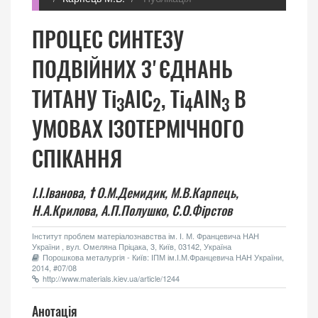
ПРОЦЕС СИНТЕЗУ
ПОДВІЙНИХ З'ЄДНАНЬ
ТИТАНУ Ti
AlC
, Ti
AlN
В
3
2
4
3
УМОВАХ ІЗОТЕРМІЧНОГО
СПІКАННЯ
І.І.Іванова,
†
О.М.Демидик,
М.В.Карпець,
Н.А.Крилова,
А.П.Полушко,
С.О.Фірстов
Інститут проблем матеріалознавства ім. І. М. Францевича НАН
України , вул. Омеляна Пріцака, 3, Київ, 03142, Україна
Порошкова металургія - Київ: ІПМ ім.І.М.Францевича НАН України,
2014, #07/08
http://www.materials.kiev.ua/article/1244
Анотація