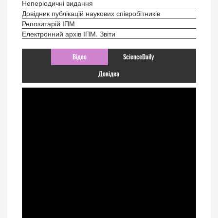
Неперіодичні видання
Довідник публікацій наукових співробітників
Репозитарій ІПМ
Електронний архів ІПМ. Звіти
Відео
ScienceDaily
Довідка