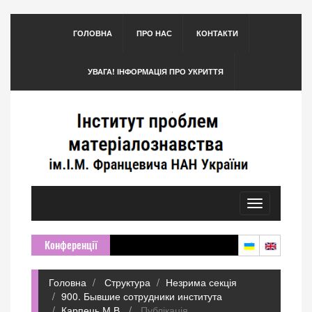
ГОЛОВНА
ПРО НАС
КОНТАКТИ
УВАГА! ІНФОРМАЦІЯ ПРО УКРИТТЯ
Toggle
navigation
Конференції
Головна
Структура
Незрима секція
900. Бывшие сотрудники института
Карпець М.В.
Публікація