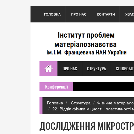
ГОЛОВНА
ПРО НАС
КОНТАКТИ
УВАГ
ПРО НАС
СТРУКТУРА
СПІВРОБІ
Конференції
Головна
Структура
Фізичне матеріало
22. Відділ фізики міцності і пластичності 
ДОСЛІДЖЕННЯ МІКРОСТР