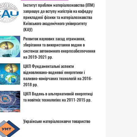
Інститут проблем матеріалознавства (ІПМ)
запрошує до вступу магістрів на кафедру
прикладної фізики та матеріалознавства
Київського академічного університету
(КАУ)
Розвиток наукових засад отримання,
зберігання та використання водню в
системах автономного енергозабезпечення
на 2019-2021 рр.
ЦКП Фундаментальні аспекти
відновлювано-водневої енергетики і
паливно-комірчаних технологій на 2016-
2018 рр.
ЦКП Водень в альтернативній енергетиці
та новітніх технологіях на 2011-2015 рр.
Українське матеріалознавче товариство