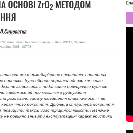
А ОСНОВІ ZrO
МЕТОДОМ
Еле
2
АННЯ
Л.Сироватка
України , вул. Омеляна Пріцака, 3, Київ, 03142, Україна
країни, 2008, #07/08
ластивостями термобар’єрних покриттів, напилених
х порошків. Було обрано порошки одного хімічного
садження гідроксидів з подальшою повітряною сушкою
ячи з відомостей про механізми руйнування
а розв’язано задачу підвищення пластичності і, як
уг керамічного покриття. Дрібніша структура покриття,
ла підвищити також його тріщиностійкість. Незначне
у не повинно знизити експлуатаційні характеристики