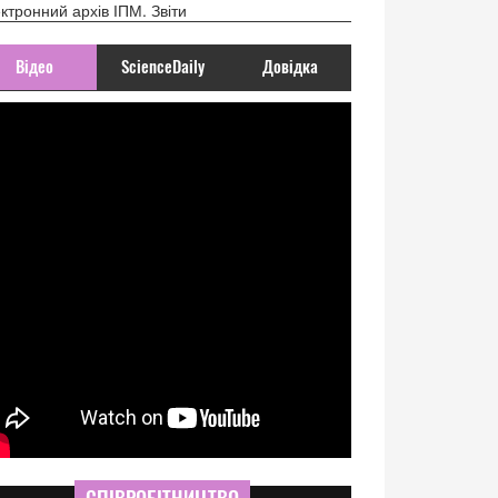
ктронний архів ІПМ. Звіти
Відео
ScienceDaily
Довідка