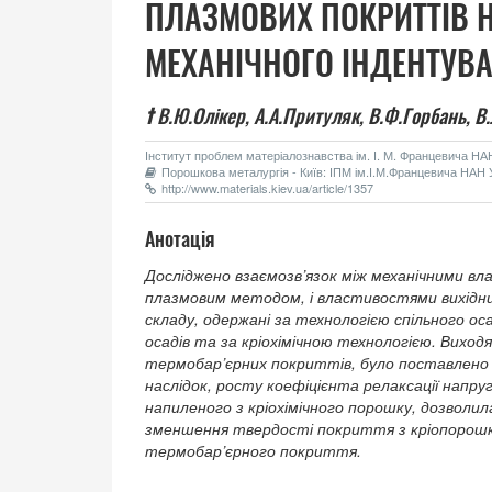
ПЛАЗМОВИХ ПОКРИТТІВ Н
МЕХАНІЧНОГО ІНДЕНТУВ
†
В.Ю.Олікер,
А.А.Притуляк,
В.Ф.Горбань,
В.
Інститут проблем матеріалознавства ім. І. М. Францевича НАН 
Порошкова металургія - Київ: ІПМ ім.І.М.Францевича НАН У
http://www.materials.kiev.ua/article/1357
Анотація
Досліджено взаємозв’язок між механічними в
плазмовим методом, і властивостями вихідни
складу, одержані за технологією спільного о
осадів та за кріохімічною технологією. Виход
термобар’єрних покриттів, було поставлено т
наслідок, росту коефіцієнта релаксації напр
напиленого з кріохімічного порошку, дозволи
зменшення твердості покриття з кріопорошк
термобар’єрного покриття.