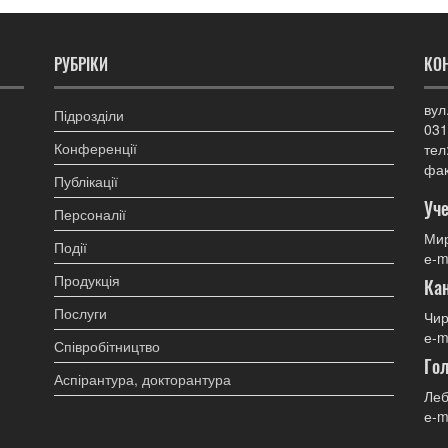
РУБРІКИ
КО
вул
Підрозділи
031
Конференції
тел
фак
Публікації
Уче
Персоналії
Мир
Події
е-m
Продукція
Ка
Послуги
Чир
е-m
Співробітництво
Гол
Аспірантура, докторантура
Леб
е-m