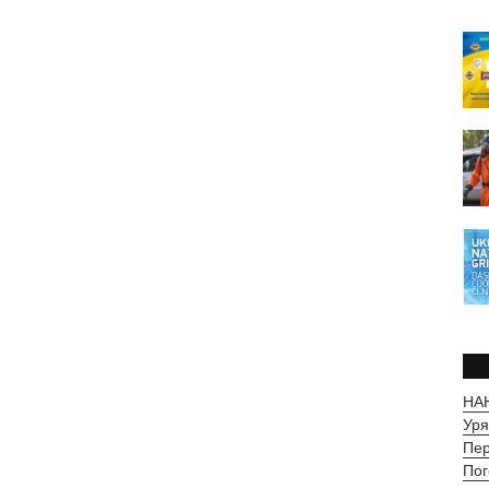
НАН
Уря
Пер
Пог