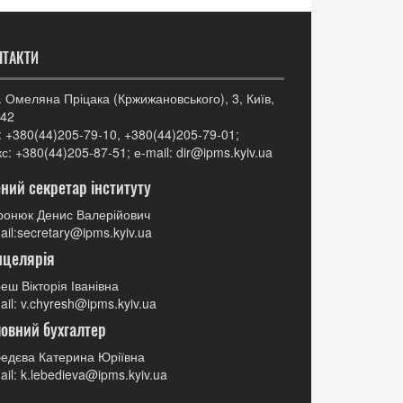
НТАКТИ
. Омеляна Пріцака (Кржижановського), 3, Київ,
42
: +380(44)205-79-10, +380(44)205-79-01;
с: +380(44)205-87-51; е-mail: dir@ipms.kyiv.ua
ний секретар інституту
онюк Денис Валерійович
ail:secretary@ipms.kyiv.ua
нцелярія
еш Вікторія Іванівна
ail: v.chyresh@ipms.kyiv.ua
овний бухгалтер
едєва Катерина Юріївна
ail: k.lebedieva@ipms.kyiv.ua