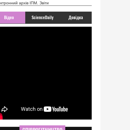
ктронний архів ІПМ. Звіти
Відео
ScienceDaily
Довідка