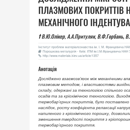
ПЛАЗМОВИХ ПОКРИТТІВ Н
МЕХАНІЧНОГО ІНДЕНТУВ
†
В.Ю.Олікер,
А.А.Притуляк,
В.Ф.Горбань,
В.
Інститут проблем матеріалознавства ім. І. М. Францевича НАН 
Порошкова металургія - Київ: ІПМ ім.І.М.Францевича НАН У
http://www.materials.kiev.ua/article/1357
Анотація
Досліджено взаємозв’язок між механічними в
плазмовим методом, і властивостями вихідни
складу, одержані за технологією спільного о
осадів та за кріохімічною технологією. Виход
термобар’єрних покриттів, було поставлено т
наслідок, росту коефіцієнта релаксації напр
напиленого з кріохімічного порошку, дозволи
зменшення твердості покриття з кріопорошк
термобар’єрного покриття.