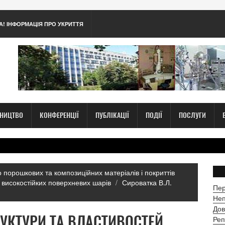
А! ІНФОРМАЦІЯ ПРО УКРИТТЯ
ТНИЦТВО
КОНФЕРЕНЦІЇ
ПУБЛІКАЦІЇ
ПОДІЇ
ПОСЛУГИ
 порошкових та композиційних матеріалів і покриттів
ї високостійких поверхневих шарів
Сироватка В.Л.
Пер
Неп
Дов
УКТУРИ ТА ВЛАСТИВОСТЕЙ
Реп