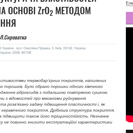
Еле
А ОСНОВІ ZrO
МЕТОДОМ
2
АННЯ
Л.Сироватка
України , вул. Омеляна Пріцака, 3, Київ, 03142, Україна
країни, 2008, #07/08
ластивостями термобар’єрних покриттів, напилених
х порошків. Було обрано порошки одного хімічного
садження гідроксидів з подальшою повітряною сушкою
ячи з відомостей про механізми руйнування
а розв’язано задачу підвищення пластичності і, як
уг керамічного покриття. Дрібніша структура покриття,
ла підвищити також його тріщиностійкість. Незначне
у не повинно знизити експлуатаційні характеристики