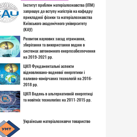
Інститут проблем матеріалознавства (ІПМ)
запрошує до вступу магістрів на кафедру
прикладної фізики та матеріалознавства
Київського академічного університету
(КАУ)
Розвиток наукових засад отримання,
зберігання та використання водню в
системах автономного енергозабезпечення
на 2019-2021 рр.
ЦКП Фундаментальні аспекти
відновлювано-водневої енергетики і
паливно-комірчаних технологій на 2016-
2018 рр.
ЦКП Водень в альтернативній енергетиці
та новітніх технологіях на 2011-2015 рр.
Українське матеріалознавче товариство