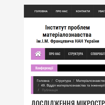
ГОЛОВНА
ПРО НАС
КОНТАКТИ
УВАГ
ПРО НАС
СТРУКТУРА
СПІВРОБІ
Конференції
Головна
Структура
Матеріалознавство
49. Відділ матеріалознавства та інженері
Публікація
ДОСЛІДЖЕННЯ МІКРОСТР