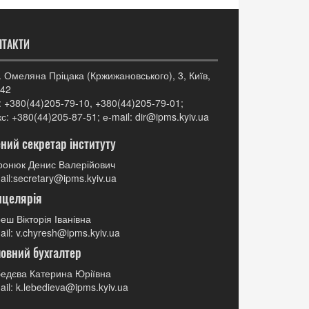
НТАКТИ
. Омеляна Пріцака (Кржижановського), 3, Київ,
42
: +380(44)205-79-10, +380(44)205-79-01;
с: +380(44)205-87-51; е-mail: dir@ipms.kyiv.ua
ний секретар інституту
онюк Денис Валерійович
ail:secretary@ipms.kyiv.ua
нцелярія
еш Вікторія Іванівна
ail: v.chyresh@ipms.kyiv.ua
овний бухгалтер
едєва Катерина Юріївна
ail: k.lebedieva@ipms.kyiv.ua