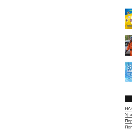
НАН
Уря
Пер
Пог