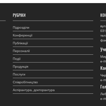
РУБРІКИ
КО
вул
Підрозділи
031
Конференції
тел
фак
Публікації
Уче
Персоналії
Мир
Події
е-m
Продукція
Ка
Послуги
Чир
е-m
Співробітництво
Гол
Аспірантура, докторантура
Леб
е-m