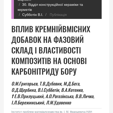
30. Відділ конструкційної кераміки та
керметів
Субботін В.І.
Публікація
ВПЛИВ КРЕМНІЙВМІСНИХ
ДОБАВОК НА ФАЗОВИЙ
СКЛАД І ВЛАСТИВОСТІ
КОМПОЗИТІВ НА ОСНОВІ
КАРБОНІТРИДУ БОРУ
О.М.Григорьєв,
Т.В.Дубовик,
М.Д.Бега,
О.Д.Щербина,
В.І.Субботін,
В.А.Котенко,
†
Е.В.Прилуцький,
А.О.Рогозінська,
В.В.Личко,
І.Л.Бережинський,
Л.М.Удовенко
Інститут проблем матеріалознавства ім. І. М. Францевича НАН