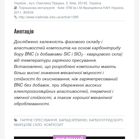
України , вул. Омеляна Пріцака, 3, Київ, 03142, Україна
Порошкова металургія - Київ: ІПМ ім.І.М.Францевича НАН України,
2011, #03/04
http://www.materials.kiev.ua/article/1395
Анотація
Досліджено залежність фазового складу і
властивостей композитів на основі карбонітриду
бору BNC (з добавками SiC і SiO
- кварцового скла)
2
від температури гарячого пресування.
Встановлено, що розроблені композити мають
більш високі значення механічної міцності і
стійкості до окиснювання, ніж гарячепресований
BNC без добавок, при збереженні високих
електроізоляційних властивостей, термічної і
хімічної стійкості, а також хорошої механічної
оброблюваності.
ГАРЯЧЕ ПРЕСУВАННЯ, КАРБІД КРЕМНІЮ, КАРБОНІТРИД БОРУ,
КВАРЦОВЕ СКЛО, КОМПОЗИТ