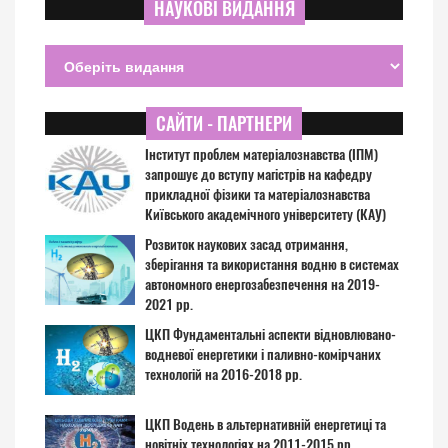
НАУКОВІ ВИДАННЯ
САЙТИ - ПАРТНЕРИ
Інститут проблем матеріалознавства (ІПМ)
запрошує до вступу магістрів на кафедру
прикладної фізики та матеріалознавства
Київського академічного університету (КАУ)
Розвиток наукових засад отримання,
зберігання та використання водню в системах
автономного енергозабезпечення на 2019-
2021 рр.
ЦКП Фундаментальні аспекти відновлювано-
водневої енергетики і паливно-комірчаних
технологій на 2016-2018 рр.
ЦКП Водень в альтернативній енергетиці та
новітніх технологіях на 2011-2015 рр.