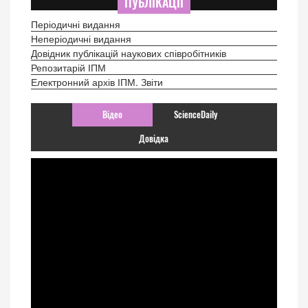
ПУБЛІКАЦІЇ
Періодичні видання
Неперіодичні видання
Довідник публікацій наукових співробітників
Репозитарій ІПМ
Електронний архів ІПМ. Звіти
Відео
ScienceDaily
Довідка