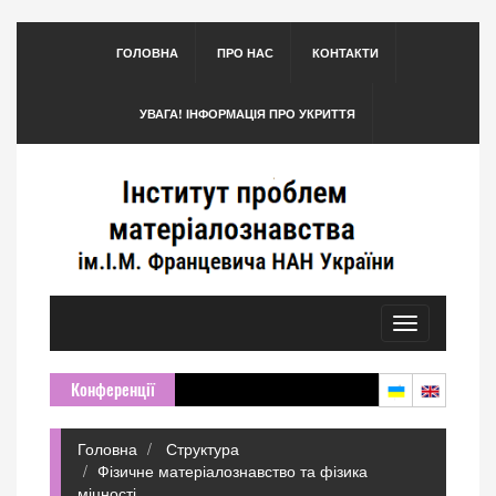
ГОЛОВНА
ПРО НАС
КОНТАКТИ
УВАГА! ІНФОРМАЦІЯ ПРО УКРИТТЯ
Toggle
navigation
Конференції
Головна
Структура
Фізичне матеріалознавство та фізика
міцності