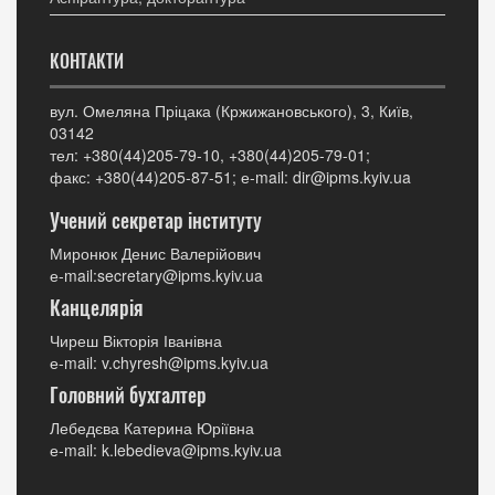
КОНТАКТИ
вул. Омеляна Пріцака (Кржижановського), 3, Київ,
03142
тел: +380(44)205-79-10, +380(44)205-79-01;
факс: +380(44)205-87-51; е-mail: dir@ipms.kyiv.ua
Учений секретар інституту
Миронюк Денис Валерійович
е-mail:secretary@ipms.kyiv.ua
Канцелярія
Чиреш Вікторія Іванівна
е-mail: v.chyresh@ipms.kyiv.ua
Головний бухгалтер
Лебедєва Катерина Юріївна
е-mail: k.lebedieva@ipms.kyiv.ua