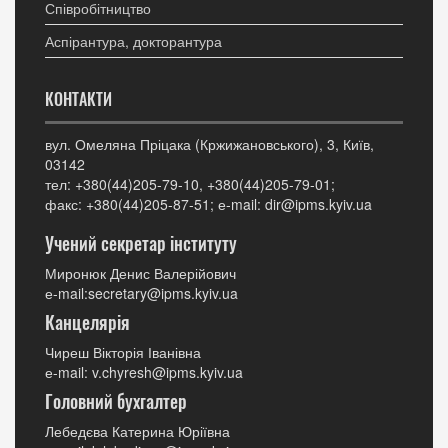
Співробітництво
Аспірантура, докторантура
КОНТАКТИ
вул. Омеляна Пріцака (Кржижановського), 3, Київ,
03142
тел: +380(44)205-79-10, +380(44)205-79-01;
факс: +380(44)205-87-51; е-mail: dir@ipms.kyiv.ua
Учений секретар інституту
Миронюк Денис Валерійович
е-mail:secretary@ipms.kyiv.ua
Канцелярія
Чиреш Вікторія Іванівна
е-mail: v.chyresh@ipms.kyiv.ua
Головний бухгалтер
Лебедєва Катерина Юріївна