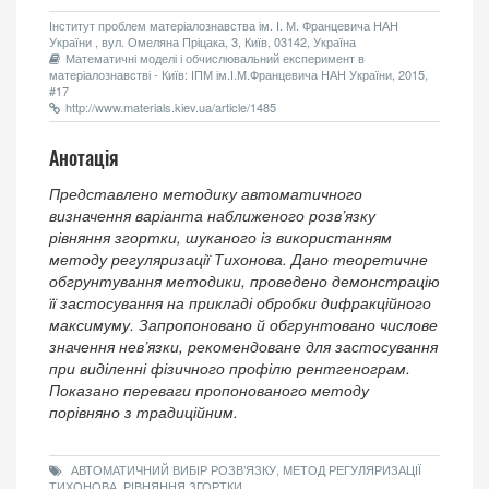
Інститут проблем матеріалознавства ім. І. М. Францевича НАН
України , вул. Омеляна Пріцака, 3, Київ, 03142, Україна
Математичні моделі і обчислювальний експеримент в
матеріалознавстві - Київ: ІПМ ім.І.М.Францевича НАН України, 2015,
#17
http://www.materials.kiev.ua/article/1485
Анотація
Представлено методику автоматичного
визначення варіанта наближеного розв’язку
рівняння згортки, шуканого із використанням
методу регуляризації Тихонова. Дано теоретичне
обгрунтування методики, проведено демонстрацію
її застосування на прикладі обробки дифракційного
максимуму. Запропоновано й обгрунтовано числове
значення нев’язки, рекомендоване для застосування
при виділенні фізичного профілю рентгенограм.
Показано переваги пропонованого методу
порівняно з традиційним.
АВТОМАТИЧНИЙ ВИБІР РОЗВ’ЯЗКУ, МЕТОД РЕГУЛЯРИЗАЦІЇ
ТИХОНОВА, РІВНЯННЯ ЗГОРТКИ