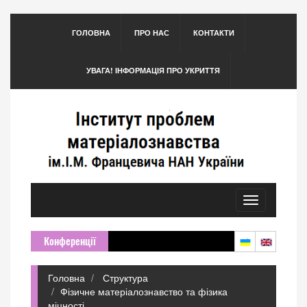
ГОЛОВНА
ПРО НАС
КОНТАКТИ
УВАГА! ІНФОРМАЦІЯ ПРО УКРИТТЯ
Toggle
navigation
Конференції
Головна
Структура
Фізичне матеріалознавство та фізика
міцності