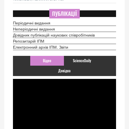
ПУБЛІКАЦІЇ
Періодичні видання
Неперіодичні видання
Довідник публікацій наукових співробітників
Репозитарій ІПМ
Електронний архів ІПМ. Звіти
Відео
ScienceDaily
Довідка