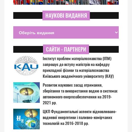
НАУКОВІ ВИДАННЯ
САЙТИ - ПАРТНЕРИ
Інститут проблем матеріалознавства (ІПМ)
запрошує до вступу магістрів на кафедру
прикладної фізики та матеріалознавства
Київського академічного університету (КАУ)
Розвиток наукових засад отримання,
зберігання та використання водню в системах
автономного енергозабезпечення на 2019-
2021 рр.
ЦКП Фундаментальні аспекти відновлювано-
водневої енергетики і паливно-комірчаних
технологій на 2016-2018 рр.