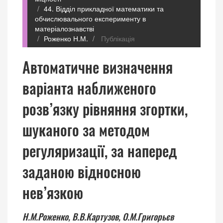
44. Відділ прикладної математики та
обчислювального експерименту в
матеріалознавстві
Роженко Н.М.
Публікація
Автоматичне визначення
варіанта наближеного
розв’язку рівняння згортки,
шуканого за методом
регуляризації, за наперед
заданою відносною
нев’язкою
Н.М.Роженко,
В.В.Картузов,
О.М.Григорьєв