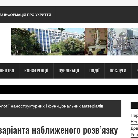
А! ІНФОРМАЦІЯ ПРО УКРИТТЯ
ТНИЦТВО
КОНФЕРЕНЦІЇ
ПУБЛІКАЦІЇ
ПОДІЇ
ПОСЛУГИ
нології наноструктурних і функціональних матеріалів
Пер
Неп
варіанта наближеного розв’язку
Дов
Реп