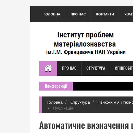
ГОЛОВНА
ПРО НАС
КОНТАКТИ
УВАГ
ПРО НАС
СТРУКТУРА
СПІВРОБІ
Конференції
Головна
Структура
Фізико-хімія і тех
Публікація
Автоматичне визначення 