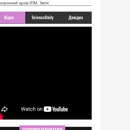
ктронний архів ІПМ. Звіти
Відео
ScienceDaily
Довідка