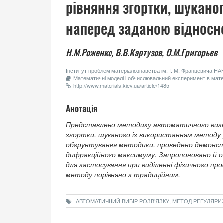
рівняння згортки, шуканог
наперед заданою відносн
Н.М.Роженко,
В.В.Картузов,
О.М.Григорьєв
Інститут проблем матеріалознавства ім. І. М. Францевича НАН 
Математичні моделі і обчислювальний експеримент в матері
http://www.materials.kiev.ua/article/1485
Анотація
Представлено методику автоматичного визна
згортки, шуканого із використанням методу 
обгрунтування методики, проведено демонстр
дифракційного максимуму. Запропоновано й о
для застосування при виділенні фізичного п
методу порівняно з традиційним.
АВТОМАТИЧНИЙ ВИБІР РОЗВ’ЯЗКУ, МЕТОД РЕГУЛЯРИЗ