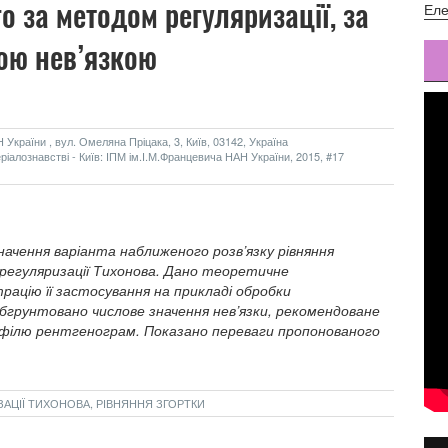
о за методом регуляризації, за
Еле
ою нев’язкою
України , вул. Омеляна Пріцака, 3, Київ, 03142, Україна
алознавстві - Київ: ІПМ ім.І.М.Францевича НАН України, 2015, #17
чення варіанта наближеного розв’язку рівняння
регуляризації Тихонова. Дано теоретичне
ацію її застосування на прикладі обробки
бгрунтовано числове значення нев’язки, рекомендоване
рофілю рентгенограм. Показано переваги пропонованого
АЦІЇ ТИХОНОВА, РІВНЯННЯ ЗГОРТКИ