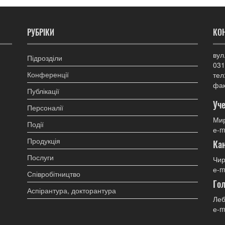
РУБРІКИ
КО
вул
Підрозділи
031
Конференції
тел
фак
Публікації
Уче
Персоналії
Мир
Події
е-m
Продукція
Ка
Послуги
Чир
е-m
Співробітництво
Гол
Аспірантура, докторантура
Леб
е-m