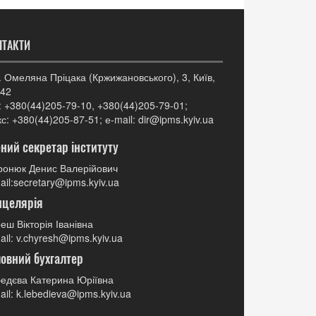
НТАКТИ
. Омеляна Пріцака (Кржижановського), 3, Київ,
42
: +380(44)205-79-10, +380(44)205-79-01;
с: +380(44)205-87-51; е-mail: dir@ipms.kyiv.ua
ний секретар інституту
онюк Денис Валерійович
ail:secretary@ipms.kyiv.ua
нцелярія
еш Вікторія Іванівна
ail: v.chyresh@ipms.kyiv.ua
овний бухгалтер
едєва Катерина Юріївна
ail: k.lebedieva@ipms.kyiv.ua