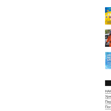
НАН
Уря
Пер
Пог