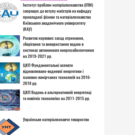
Інститут проблем матеріалознавства (ІПМ)
запрошує до вступу магістрів на кафедру
прикладної фізики та матеріалознавства
Київського академічного університету
(КАУ)
Розвиток наукових засад отримання,
зберігання та використання водню в
системах автономного енергозабезпечення
на 2019-2021 рр.
ЦКП Фундаментальні аспекти
відновлювано-водневої енергетики і
паливно-комірчаних технологій на 2016-
2018 рр.
ЦКП Водень в альтернативній енергетиці
та новітніх технологіях на 2011-2015 рр.
Українське матеріалознавче товариство