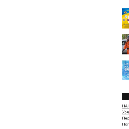
НАН
Уря
Пер
Пог