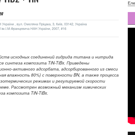
Еле
ля
України , вул. Омеляна Пріцака, 3, Київ, 03142, Україна
 ім.І.М.Францевича НАН України, 2007, #16
йств исходных соединений гидрида титана и нитрида
се синтеза композита TiN-TiBx. Приведены
онно-активного адсорбата, адсорбированного из смеси
ьная влажность 80%) с поверхности BN, а также процесса
изотермических режимах и регулируемой скорости
еме. Рассмотрен возможный механизм химических
за композита TiN-TiBx.