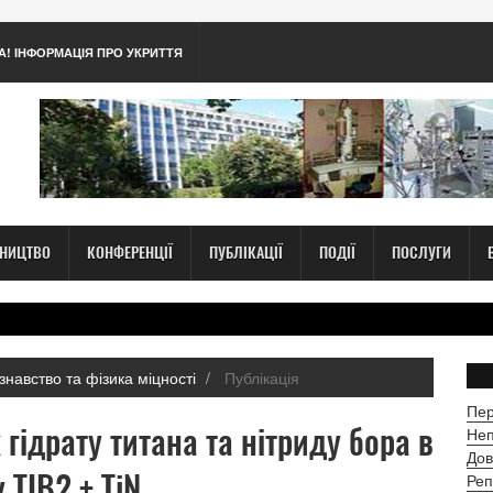
А! ІНФОРМАЦІЯ ПРО УКРИТТЯ
ТНИЦТВО
КОНФЕРЕНЦІЇ
ПУБЛІКАЦІЇ
ПОДІЇ
ПОСЛУГИ
знавство та фізика міцності
Публікація
Пер
гідрату титана та нітриду бора в
Неп
Дов
 ТІВ2 + TiN
Реп