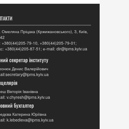
НТАКТИ
. Омеляна Пріцака (Кржижановського), 3, Київ,
42
: +380(44)205-79-10, +380(44)205-79-01;
с: +380(44)205-87-51; е-mail: dir@ipms.kyiv.ua
ний секретар інституту
онюк Денис Валерійович
ail:secretary@ipms.kyiv.ua
нцелярія
еш Вікторія Іванівна
ail: v.chyresh@ipms.kyiv.ua
овний бухгалтер
едєва Катерина Юріївна
ail: k.lebedieva@ipms.kyiv.ua