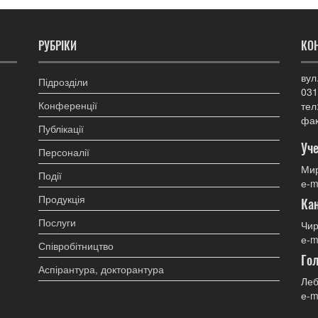
РУБРІКИ
КО
вул
Підрозділи
031
Конференції
тел
фак
Публікації
Уче
Персоналії
Мир
Події
е-m
Продукція
Ка
Послуги
Чир
е-m
Співробітництво
Гол
Аспірантура, докторантура
Леб
е-m