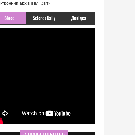
ктронний архів ІПМ. Звіти
Відео
ScienceDaily
Довідка