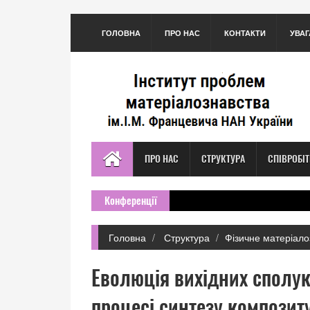
ГОЛОВНА
ПРО НАС
КОНТАКТИ
УВАГ
ПРО НАС
СТРУКТУРА
СПІВРОБІ
Конференції
Головна
Структура
Фізичне матеріало
Еволюція вихідних сполук 
процесі синтезу композиту