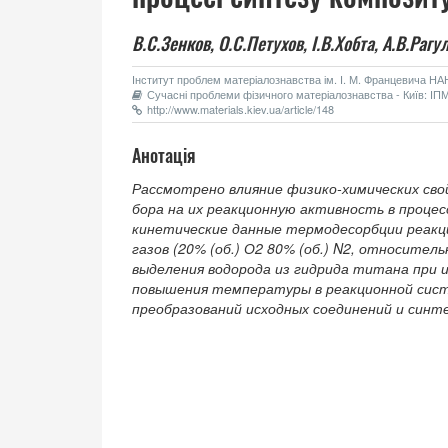
В.С.Зенков,
О.С.Петухов,
І.В.Хобта,
А.В.Рагу
Інститут проблем матеріалознавства ім. І. М. Францевича НАН 
Сучасні проблеми фізичного матеріалознавства - Київ: ІПМ
http://www.materials.kiev.ua/article/148
Анотація
Рассмотрено влияние физико-химических сво
бора на их реакционную активность в процес
кинетические данные термодесорбции реакци
газов (20% (об.) О2 80% (об.) N2, относител
выделения водорода из гидрида титана при 
повышения температуры в реакционной сист
преобразований исходных соединений и синте