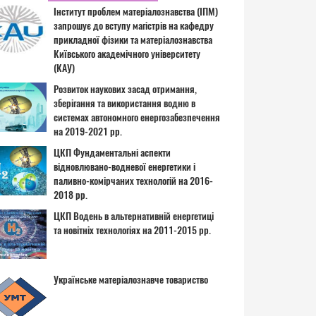
Інститут проблем матеріалознавства (ІПМ)
запрошує до вступу магістрів на кафедру
прикладної фізики та матеріалознавства
Київського академічного університету
(КАУ)
Розвиток наукових засад отримання,
зберігання та використання водню в
системах автономного енергозабезпечення
на 2019-2021 рр.
ЦКП Фундаментальні аспекти
відновлювано-водневої енергетики і
паливно-комірчаних технологій на 2016-
2018 рр.
ЦКП Водень в альтернативній енергетиці
та новітніх технологіях на 2011-2015 рр.
Українське матеріалознавче товариство