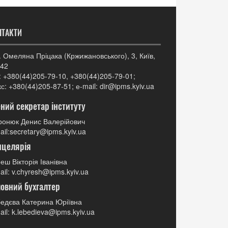
НТАКТИ
. Омеляна Пріцака (Кржижановського), 3, Київ,
42
: +380(44)205-79-10, +380(44)205-79-01;
с: +380(44)205-87-51; е-mail: dir@ipms.kyiv.ua
ний секретар інституту
онюк Денис Валерійович
ail:secretary@ipms.kyiv.ua
нцелярія
еш Вікторія Іванівна
ail: v.chyresh@ipms.kyiv.ua
овний бухгалтер
едєва Катерина Юріївна
ail: k.lebedieva@ipms.kyiv.ua