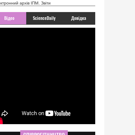
ктронний архів ІПМ. Звіти
Відео
ScienceDaily
Довідка