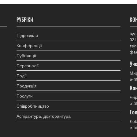
РУБРІКИ
КО
вул
Підрозділи
031
Конференції
тел
фак
Публікації
Уче
Персоналії
Мир
Події
е-m
Продукція
Ка
Послуги
Чир
е-m
Співробітництво
Гол
Аспірантура, докторантура
Леб
е-m