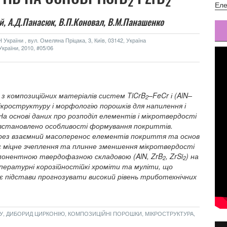
2
2
Еле
й,
А.Д.Панасюк,
В.П.Коновал,
В.М.Панашенко
України , вул. Омеляна Пріцака, 3, Київ, 03142, Україна
країни, 2010, #05/06
 композиційних матеріалів систем TiCrB
–FeCr і (AlN–
2
 мікроструктуру і морфологію порошків для напилення і
а основі даних про розподіл елементів і мікротвердості
 встановлено особливості формування покриттів.
ерез взаємний масоперенос елементів покриття та основ
є міцне зчеплення та плинне зменшення мікротвердості
мпонентною твердофазною складовою (AlN, ZrB
, ZrSi
) на
2
2
ературні корозійностійкі хроміти та муліти, що
 підстави прогнозувати високий рівень триботехнічних
, ДИБОРИД ЦИРКОНІЮ, КОМПОЗИЦІЙНІ ПОРОШКИ, МІКРОСТРУКТУРА,