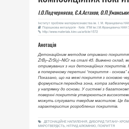
І.О.Подчерняєва,
Є.А.Астахов,
О.П.Уманськи
Інститут проблем матеріалознавства ім. І. М. Францевича НАН 
Порошкова металургія - Київ: ІПМ ім.І.М.Францевича НАН У
http://www.materials.kiev.ua/article/1572
Анотація
Детонаційним методом отримано покриття з
ZrB
–ZrSi
)–NiCr на сталі 45. Вивчено склад,
2
2
отримуваних з них детонаційних покриттів. Н
в поперечному перетині “покриття - основа”
Показано, що на межі покриття з основою ч
формується перехідна зона, котра забезпечу
у напрямку до основи. У системі з багатоко
поверхні покриттів утворюються високотемп
можуть слугувати твердим мастилом. Це дає
характеристик розроблених покриттів.
ДЕТОНАЦІЙНЕ НАПИЛЕННЯ, ДИБОРИД ТИТАНУ–ХРОМУ
МІКРОТВЕРДІСТЬ, НІТРИД АЛЮМІНІЮ, ПОКРИТТЯ