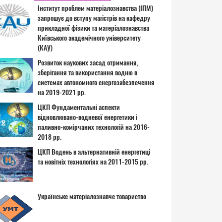
Інститут проблем матеріалознавства (ІПМ)
запрошує до вступу магістрів на кафедру
прикладної фізики та матеріалознавства
Київського академічного університету
(КАУ)
Розвиток наукових засад отримання,
зберігання та використання водню в
системах автономного енергозабезпечення
на 2019-2021 рр.
ЦКП Фундаментальні аспекти
відновлювано-водневої енергетики і
паливно-комірчаних технологій на 2016-
2018 рр.
ЦКП Водень в альтернативній енергетиці
та новітніх технологіях на 2011-2015 рр.
Українське матеріалознавче товариство