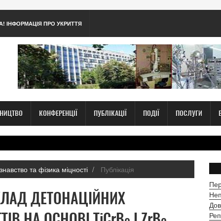
А! ІНФОРМАЦІЯ ПРО УКРИТТЯ
ТНИЦТВО
КОНФЕРЕНЦІЇ
ПУБЛІКАЦІЇ
ПОДІЇ
ПОСЛУГИ
знавство та фізика міцності
Публікація
Пер
КЛАД ДЕТОНАЦІЙНИХ
Неп
Дов
ІВ НА ОСНОВІ TiCrB
І ZrB
Реп