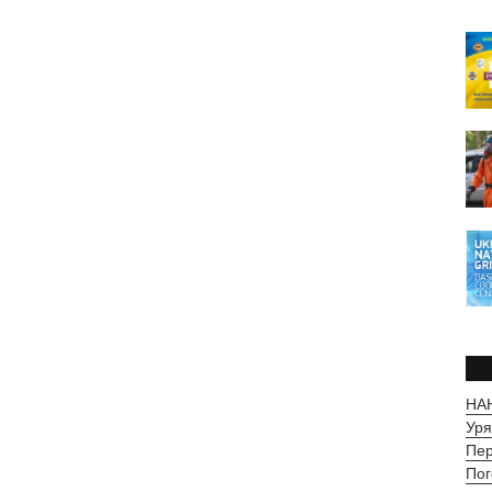
НАН
Уря
Пер
Пог