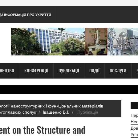
А! ІНФОРМАЦІЯ ПРО УКРИТТЯ
ТНИЦТВО
КОНФЕРЕНЦІЇ
ПУБЛІКАЦІЇ
ПОДІЇ
ПОСЛУГИ
нології наноструктурних і функціональних матеріалів
тугоплавких сполук
Іващенко В.І.
Публікація
Пер
Неп
rent on the Structure and
Дов
Реп