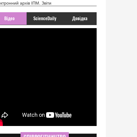
ктронний архів ІПМ. Звіти
Відео
ScienceDaily
Довідка