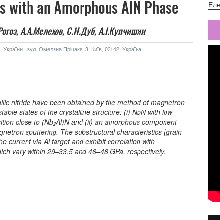
ms with an Amorphous AlN Phase
Еле
Рогоз,
А.А.Мелехов,
С.Н.Дуб,
А.І.Купчишин
України , вул. Омеляна Пріцака, 3, Київ, 03142, Україна
allic nitride have been obtained by the method of magnetron
table states of the crystalline structure: (i) NbN with low
ition close to (Nb
Al)N and (ii) an amorphous component
2
netron sputtering. The substructural characteristics (grain
e current via Al target and exhibit correlation with
ich vary within 29–33.5 and 46–48 GPa, respectively.