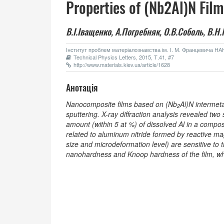
Properties of (Nb2Al)N Fil
В.І.Іващенко,
А.Погребняк,
O.В.Соболь,
В.Н.
Інститут проблем матеріалознавства ім. І. М. Францевича НАН 
Technical Physics Letters, 2015, Т.41, #7
http://www.materials.kiev.ua/article/1628
Анотація
Nanocomposite films based on (Nb
Al)N intermet
2
sputtering. X-ray diffraction analysis revealed two s
amount (within 5 at %) of dissolved Al in a compos
related to aluminum nitride formed by reactive mag
size and microdeformation level) are sensitive to th
nanohardness and Knoop hardness of the film, wh