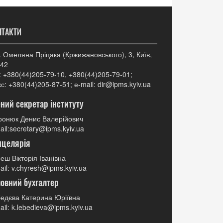
НТАКТИ
. Омеляна Пріцака (Кржижановського), 3, Київ,
42
: +380(44)205-79-10, +380(44)205-79-01;
с: +380(44)205-87-51; е-mail: dir@ipms.kyiv.ua
ний секретар інституту
онюк Денис Валерійович
ail:secretary@ipms.kyiv.ua
нцелярія
еш Вікторія Іванівна
ail: v.chyresh@ipms.kyiv.ua
овний бухгалтер
едєва Катерина Юріївна
ail: k.lebedieva@ipms.kyiv.ua