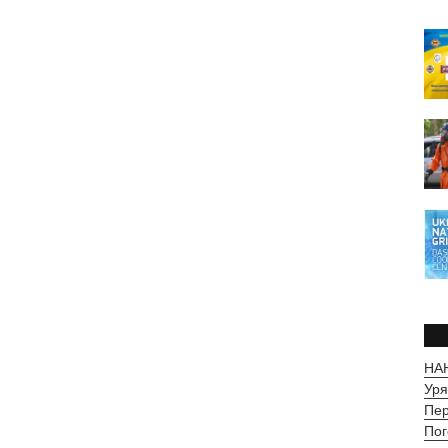
НАН
Уря
Пер
Пог