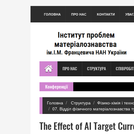
ГОЛОВНА
ПРО НАС
КОНТАКТИ
УВАГ
ПРО НАС
СТРУКТУРА
СПІВРОБІ
Конференції
Головна
Структура
Фізико-хімія і тех
07. Відділ фізичного матеріалознавства 
The Effect of Al Target Cur