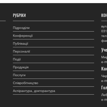
РУБРІКИ
КО
вул
Підрозділи
031
Конференції
тел
фак
Публікації
Уче
Персоналії
Мир
Події
е-m
Продукція
Ка
Послуги
Чир
е-m
Співробітництво
Гол
Аспірантура, докторантура
Леб
е-m