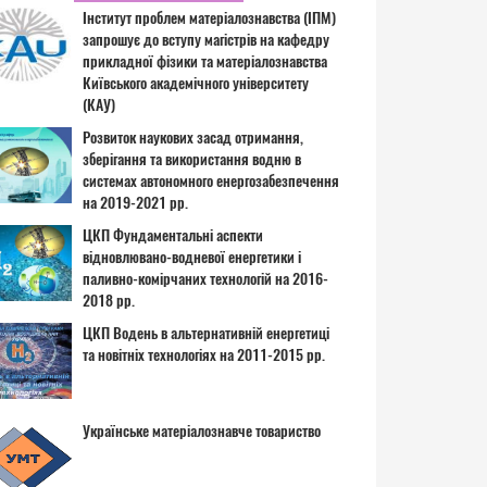
Інститут проблем матеріалознавства (ІПМ)
запрошує до вступу магістрів на кафедру
прикладної фізики та матеріалознавства
Київського академічного університету
(КАУ)
Розвиток наукових засад отримання,
зберігання та використання водню в
системах автономного енергозабезпечення
на 2019-2021 рр.
ЦКП Фундаментальні аспекти
відновлювано-водневої енергетики і
паливно-комірчаних технологій на 2016-
2018 рр.
ЦКП Водень в альтернативній енергетиці
та новітніх технологіях на 2011-2015 рр.
Українське матеріалознавче товариство