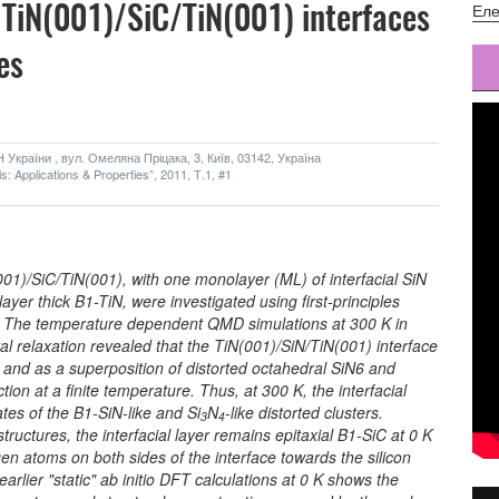
TiN(001)/SiC/TiN(001) interfaces
Еле
es
України , вул. Омеляна Пріцака, 3, Київ, 03142, Україна
: Applications & Properties”, 2011, Т.1, #1
01)/SiC/TiN(001), with one monolayer (ML) of interfacial SiN
yer thick B1-TiN, were investigated using first-principles
 The temperature dependent QMD simulations at 300 K in
al relaxation revealed that the TiN(001)/SiN/TiN(001) interface
 and as a superposition of distorted octahedral SiN6 and
tion at a finite temperature. Thus, at 300 K, the interfacial
gates of the B1-SiN-like and Si
N
-like distorted clusters.
3
4
ructures, the interfacial layer remains epitaxial B1-SiC at 0 K
ogen atoms on both sides of the interface towards the silicon
rlier "static" ab initio DFT calculations at 0 K shows the