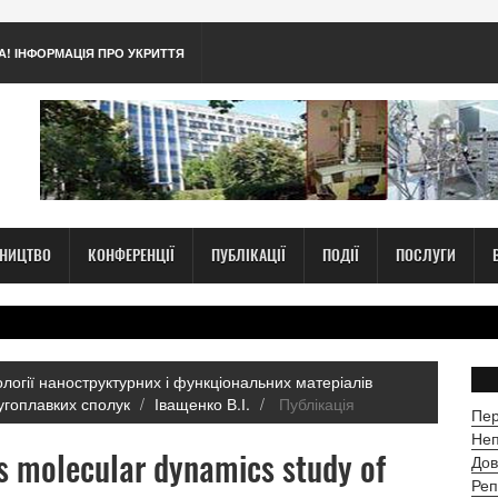
А! ІНФОРМАЦІЯ ПРО УКРИТТЯ
ТНИЦТВО
КОНФЕРЕНЦІЇ
ПУБЛІКАЦІЇ
ПОДІЇ
ПОСЛУГИ
нології наноструктурних і функціональних матеріалів
тугоплавких сполук
Іващенко В.І.
Публікація
Пер
Неп
es molecular dynamics study of
Дов
Реп