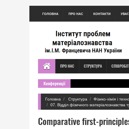
ГОЛОВНА
ПРО НАС
КОНТАКТИ
УВАГ
ПРО НАС
СТРУКТУРА
СПІВРОБІ
Конференції
Головна
Структура
Фізико-хімія і тех
07. Відділ фізичного матеріалознавства 
Comparative first-principl