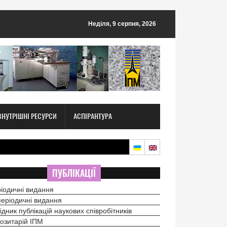
Неділя, 9 серпня, 2026
ВНУТРІШНІ РЕСУРСИ
АСПІРАНТУРА
ПУБЛІКАЦІЇ
іодичні видання
еріодичні видання
ідник публікацій наукових співробітників
озитарій ІПМ