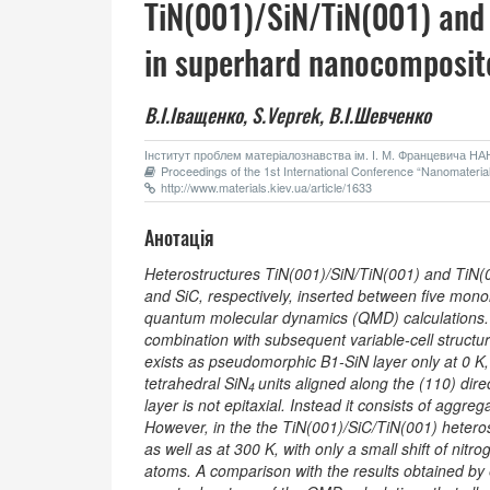
TiN(001)/SiN/TiN(001) and 
in superhard nanocomposit
В.І.Іващенко,
S.Veprek,
В.І.Шевченко
Інститут проблем матеріалознавства ім. І. М. Францевича НАН 
Proceedings of the 1st International Conference “Nanomaterials
http://www.materials.kiev.ua/article/1633
Анотація
Heterostructures TiN(001)/SiN/TiN(001) and TiN(0
and SiC, respectively, inserted between five monola
quantum molecular dynamics (QMD) calculations.
combination with subsequent variable-cell structur
exists as pseudomorphic B1-SiN layer only at 0 K,
tetrahedral SiN
units aligned along the (110) direc
4
layer is not epitaxial. Instead it consists of aggre
However, in the the TiN(001)/SiC/TiN(001) heterost
as well as at 300 K, with only a small shift of nitr
atoms. A comparison with the results obtained by ea