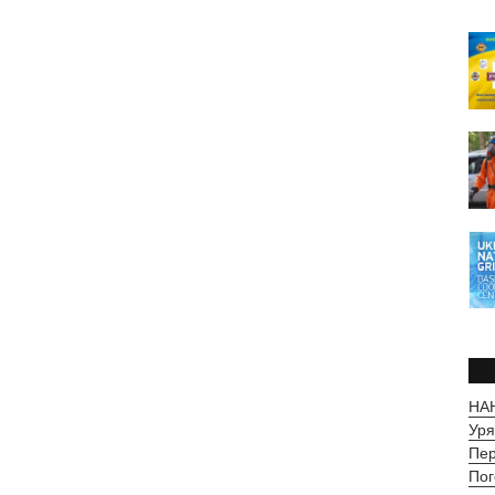
НАН
Уря
Пер
Пог