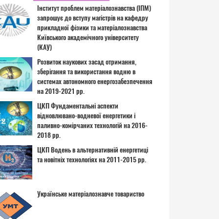
Інститут проблем матеріалознавства (ІПМ)
запрошує до вступу магістрів на кафедру
прикладної фізики та матеріалознавства
Київського академічного університету
(КАУ)
Розвиток наукових засад отримання,
зберігання та використання водню в
системах автономного енергозабезпечення
на 2019-2021 рр.
ЦКП Фундаментальні аспекти
відновлювано-водневої енергетики і
паливно-комірчаних технологій на 2016-
2018 рр.
ЦКП Водень в альтернативній енергетиці
та новітніх технологіях на 2011-2015 рр.
Українське матеріалознавче товариство