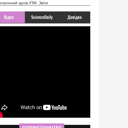
ктронний архів ІПМ. Звіти
Відео
ScienceDaily
Довідка