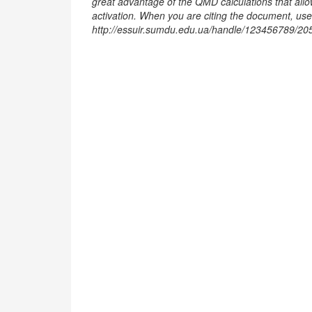
great advantage of the QMD calculations that allo
activation. When you are citing the document, use 
http://essuir.sumdu.edu.ua/handle/123456789/20