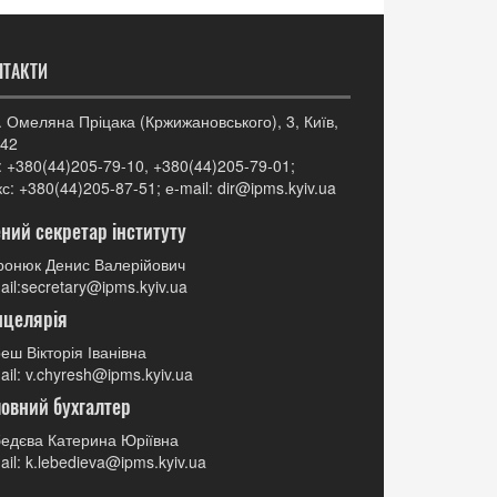
НТАКТИ
. Омеляна Пріцака (Кржижановського), 3, Київ,
42
: +380(44)205-79-10, +380(44)205-79-01;
с: +380(44)205-87-51; е-mail: dir@ipms.kyiv.ua
ний секретар інституту
онюк Денис Валерійович
ail:secretary@ipms.kyiv.ua
нцелярія
еш Вікторія Іванівна
ail: v.chyresh@ipms.kyiv.ua
овний бухгалтер
едєва Катерина Юріївна
ail: k.lebedieva@ipms.kyiv.ua