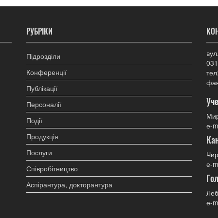
РУБРІКИ
КО
вул
Підрозділи
031
Конференції
тел
фак
Публікації
Уче
Персоналії
Мир
Події
е-m
Продукція
Ка
Послуги
Чир
е-m
Співробітництво
Гол
Аспірантура, докторантура
Леб
е-m