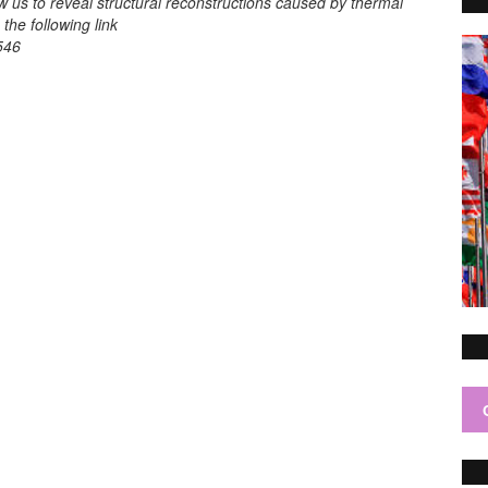
w us to reveal structural reconstructions caused by thermal
the following link
546