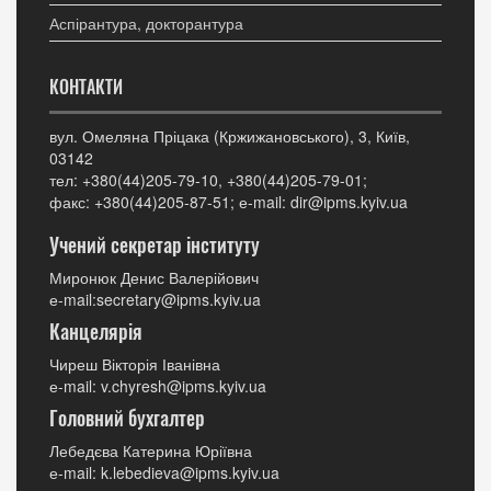
Аспірантура, докторантура
КОНТАКТИ
вул. Омеляна Пріцака (Кржижановського), 3, Київ,
03142
тел: +380(44)205-79-10, +380(44)205-79-01;
факс: +380(44)205-87-51; е-mail: dir@ipms.kyiv.ua
Учений секретар інституту
Миронюк Денис Валерійович
е-mail:secretary@ipms.kyiv.ua
Канцелярія
Чиреш Вікторія Іванівна
е-mail: v.chyresh@ipms.kyiv.ua
Головний бухгалтер
Лебедєва Катерина Юріївна
е-mail: k.lebedieva@ipms.kyiv.ua