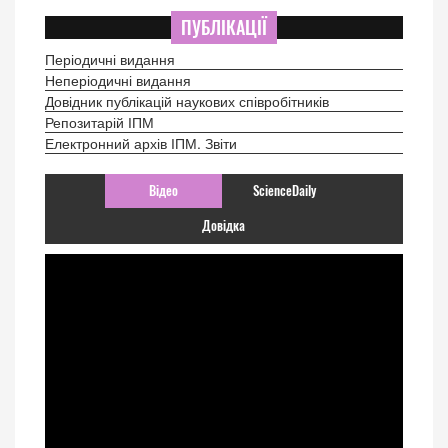
ПУБЛІКАЦІЇ
Періодичні видання
Неперіодичні видання
Довідник публікацій наукових співробітників
Репозитарій ІПМ
Електронний архів ІПМ. Звіти
Відео
ScienceDaily
Довідка