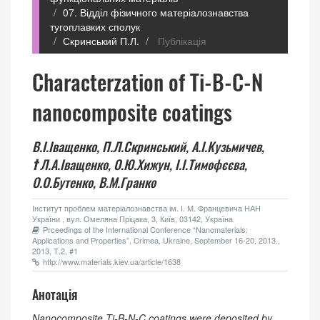
07. Відділ фізичного матеріалознавства
тугоплавких сполук
Скринський П.Л.
Публікація
Characterzation of Ti-B-C-N
nanocomposite coatings
В.І.Іващенко,
П.Л.Скринський,
А.І.Кузьмичев,
†
Л.А.Іващенко,
О.Ю.Хижун,
І.І.Тимофєєва,
О.О.Бутенко,
В.М.Гранко
Інститут проблем матеріалознавства ім. І. М. Францевича НАН
України , вул. Омеляна Пріцака, 3, Київ, 03142, Україна
Prceedings of the International Conference “Nanomaterials:
Applications and Properties”, Crimea, Ukraine, September 16-20, 2013.,
2013, Т.2, #1
http://www.materials.kiev.ua/article/1638
Анотація
Nanocomposite Ti-B-N-C coatings were deposited by