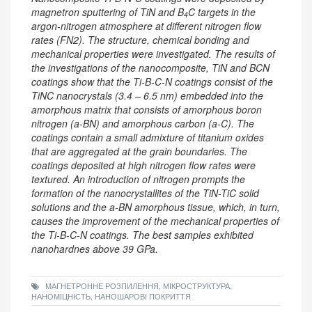
magnetron sputtering of TiN and B
C targets in the
4
argon-nitrogen atmosphere at different nitrogen flow
rates (FN2). The structure, chemical bonding and
mechanical properties were investigated. The results of
the investigations of the nanocomposite, TiN and BCN
coatings show that the Ti-B-C-N coatings consist of the
TiNC nanocrystals (3.4 – 6.5 nm) embedded into the
amorphous matrix that consists of amorphous boron
nitrogen (a-BN) and amorphous carbon (a-C). The
coatings contain a small admixture of titanium oxides
that are aggregated at the grain boundaries. The
coatings deposited at high nitrogen flow rates were
textured. An introduction of nitrogen prompts the
formation of the nanocrystallites of the TiN-TiC solid
solutions and the a-BN amorphous tissue, which, in turn,
causes the improvement of the mechanical properties of
the Ti-B-C-N coatings. The best samples exhibited
nanohardnes above 39 GPa.
МАГНЕТРОННЕ РОЗПИЛЕННЯ, МІКРОСТРУКТУРА,
НАНОМІЦНІСТЬ, НАНОШАРОВІ ПОКРИТТЯ