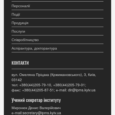
Персоналії
Події
Продукція
Послуги
Співробітництво
Аспірантура, докторантура
КОНТАКТИ
вул. Омеляна Пріцака (Кржижановського), 3, Київ,
03142
тел: +380(44)205-79-10, +380(44)205-79-01;
факс: +380(44)205-87-51; е-mail: dir@ipms.kyiv.ua
Учений секретар інституту
Миронюк Денис Валерійович
е-mail:secretary@ipms.kyiv.ua