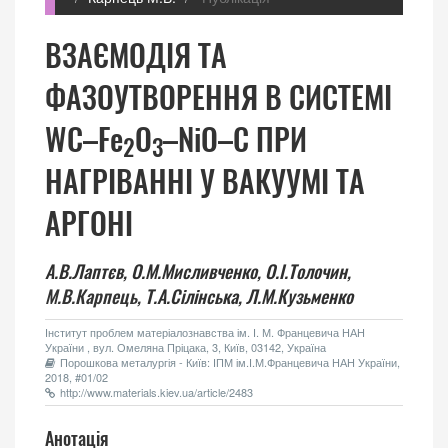
ВЗАЄМОДIЯ ТА
ФАЗОУТВОРЕННЯ В СИСТЕМI
WC–Fe
O
–NiO–С ПРИ
2
3
НАГРIВАННI У ВАКУУМI ТА
АРГОНІ
А.В.Лаптєв,
О.М.Мисливченко,
О.І.Толочин,
М.В.Карпець,
Т.А.Сілінська,
Л.М.Кузьменко
Інститут проблем матеріалознавства ім. І. М. Францевича НАН
України , вул. Омеляна Пріцака, 3, Київ, 03142, Україна
Порошкова металургія - Київ: ІПМ ім.І.М.Францевича НАН України,
2018, #01/02
http://www.materials.kiev.ua/article/2483
Анотація