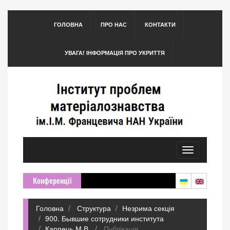
ГОЛОВНА
ПРО НАС
КОНТАКТИ
УВАГА! ІНФОРМАЦІЯ ПРО УКРИТТЯ
Toggle
navigation
Конференції
Головна
Структура
Незрима секція
900. Бывшие сотрудники института
Карпець М.В.
Публікація