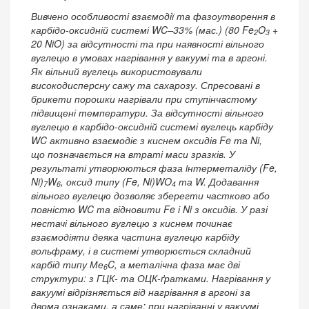
Вивчено особливості взаємодії та фазоутворення в
карбідо-оксидній системі WC–33% (мас.) (80 Fe
O
+
2
3
20 NiO) за відсутності та при наявності вільного
вуглецю в умовах нагрівання у вакуумі та в аргоні.
Як вільний вуглець використовували
високодисперсну сажу та сахарозу. Спресовані в
брикети порошки нагрівали при ступінчастому
підвищені температури. За відсутності вільного
вуглецю в карбідо-оксидній системі вуглець карбіду
WC активно взаємодіє з киснем оксидів Fe та Ni,
що позначається на втраті маси зразків. У
результаті утворюються фаза iнтерметаліду (Fe,
Ni)
W
, оксид типу (Fe, Ni)WO
та W. Додавання
7
6
4
вільного вуглецю дозволяє зберегти частково або
повністю WC та відновити Fe і Ni з оксидів. У разі
нестачі вільного вуглецю з киснем починає
взаємодіяти деяка частина вуглецю карбіду
вольфраму, і в системі утворюється складний
карбід типу Ме
C, а металічна фаза має дві
6
структури: з ГЦК- та ОЦК-ґратками. Нагрівання у
вакуумі відрізняється від нагрівання в аргоні за
двома ознаками, а саме: при нагріванні у вакуумі