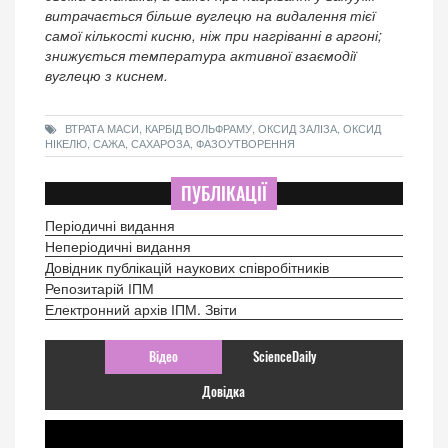
витрачається більше вуглецю на видалення тієї
самої кількості кисню, ніж при нагріванні в аргоні;
знижується температура активної взаємодії
вуглецю з киснем.
ВТРАТА МАСИ, КАРБІД ВОЛЬФРАМУ, ОКСИД ЗАЛІЗА, ОКСИД
НІКЕЛЮ, САЖА, САХАРОЗА, ФАЗОУТВОРЕННЯ
ПУБЛІКАЦІЇ
Періодичні видання
Неперіодичні видання
Довідник публікацій наукових співробітників
Репозитарій ІПМ
Електронний архів ІПМ. Звіти
Відео
ScienceDaily
Довідка