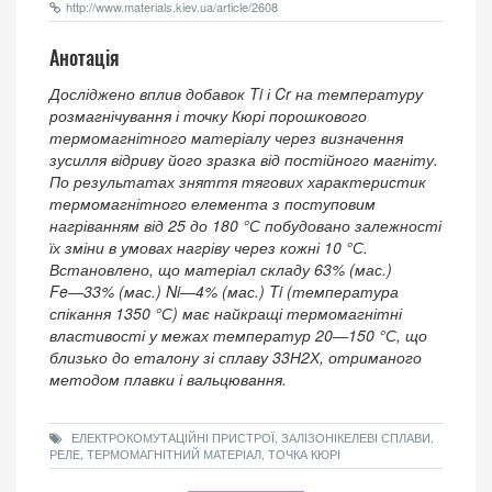
http://www.materials.kiev.ua/article/2608
Анотація
Досліджено вплив добавок Ti і Cr на температуру
розмагнічування і точку Кюрі порошкового
термомагнітного матеріалу через визначення
зусилля відриву його зразка від постійного магніту.
По результатах зняття тягових характеристик
термомагнітного елемента з поступовим
нагріванням від 25 до 180 °С побудовано залежності
їх зміни в умовах нагріву через кожні 10 °С.
Встановлено, що матеріал складу 63% (мас.)
Fe―33% (мас.) Ni―4% (мас.) Ti (температура
спікання 1350 °С) має найкращі термомагнітні
властивості у межах температур 20―150 °С, що
близько до еталону зі сплаву 33Н2Х, отриманого
методом плавки і вальцювання.
ЕЛЕКТРОКОМУТАЦІЙНІ ПРИСТРОЇ, ЗАЛІЗОНІКЕЛЕВІ СПЛАВИ,
РЕЛЕ, ТЕРМОМАГНІТНИЙ МАТЕРІАЛ, ТОЧКА КЮРІ