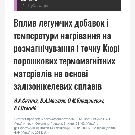
Публікація
Вплив легуючих добавок і
температури нагрівання на
розмагнічування і точку Кюрі
порошкових термомагнітних
матеріалів на основі
залізонікелевих сплавів
Я.А.Ситник,
В.А.Маслюк,
О.М.Блощаневич,
А.І.Стегній
Інститут проблем матеріалознавства ім. І. М. Францевича НАН
України , вул. Омеляна Пріцака, 3, Київ, 03142, Україна
Електричні контакти та електроди - Київ: ІПМ ім.І.М.Францевича
НАН України, 2018, #14