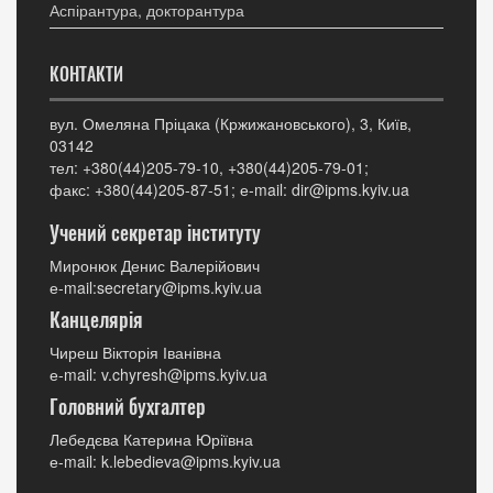
Аспірантура, докторантура
КОНТАКТИ
вул. Омеляна Пріцака (Кржижановського), 3, Київ,
03142
тел: +380(44)205-79-10, +380(44)205-79-01;
факс: +380(44)205-87-51; е-mail: dir@ipms.kyiv.ua
Учений секретар інституту
Миронюк Денис Валерійович
е-mail:secretary@ipms.kyiv.ua
Канцелярія
Чиреш Вікторія Іванівна
е-mail: v.chyresh@ipms.kyiv.ua
Головний бухгалтер
Лебедєва Катерина Юріївна
е-mail: k.lebedieva@ipms.kyiv.ua