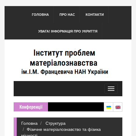
ГОЛОВНА
ПРО НАС
КОНТАКТИ
УВАГА! ІНФОРМАЦІЯ ПРО УКРИТТЯ
Toggle
navigation
Конференції
Головна
Структура
Фізичне матеріалознавство та фізика
міцності