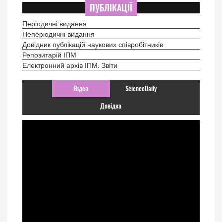
ПУБЛІКАЦІЇ
Періодичні видання
Неперіодичні видання
Довідник публікацій наукових співробітників
Репозитарій ІПМ
Електронний архів ІПМ. Звіти
Відео
ScienceDaily
Довідка