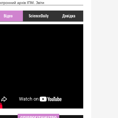
ктронний архів ІПМ. Звіти
Відео
ScienceDaily
Довідка