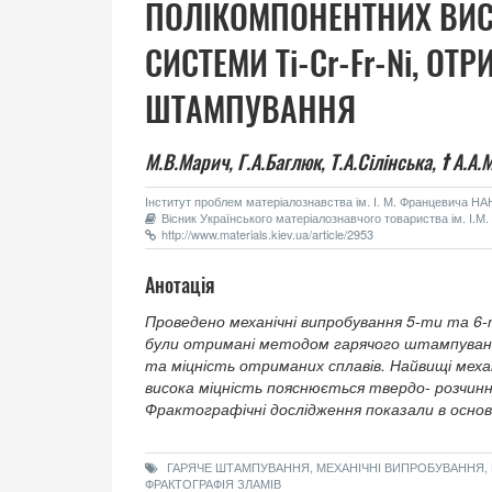
ПОЛІКОМПОНЕНТНИХ ВИС
СИСТЕМИ Ti-Cr-Fr-Ni, О
ШТАМПУВАННЯ
М.В.Марич,
Г.А.Баглюк,
Т.А.Сілінська,
†
А.А.
Інститут проблем матеріалознавства ім. І. М. Францевича НАН 
Вісник Українського матеріалознавчого товариства ім. І.М.
http://www.materials.kiev.ua/article/2953
Анотація
Проведено механічні випробування 5-ти та 6
були отримані методом гарячого штампуванн
та міцність отриманих сплавів. Найвищі механ
висока міцність пояснюється твердо- розчинни
Фрактографічні дослідження показали в основн
ГАРЯЧЕ ШТАМПУВАННЯ, МЕХАНІЧНІ ВИПРОБУВАННЯ,
ФРАКТОГРАФІЯ ЗЛАМІВ