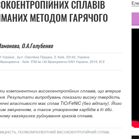
ОКОЕНТРОПІЙНИХ СПЛАВІВ
Еле
ТРИМАНИХ МЕТОДОМ ГАРЯЧОГО
Мамонова,
О.А.Голубенко
України , вул. Омеляна Пріцака, 3, Київ, 03142, Україна
 Францевича - Київ: ІПМ ім.І.М.Францевича НАН України, 2019, #12
-ти компонентних високоентропійних сплавів, що вперше
я. Результати випробувань показали високу твердість
ічні властивості має сплав TiCrFeNiC (без відпалу). Його
м зміцненням, а також утворенням карбідів в in situ.
ому квазікрихке руйнування зразків сплавів.
 МІЦНІСТЬ, ПОЛІКОМПОНЕНТНИЙ ВИСОКОЕНТРОПІЙНИЙ СПЛАВ,