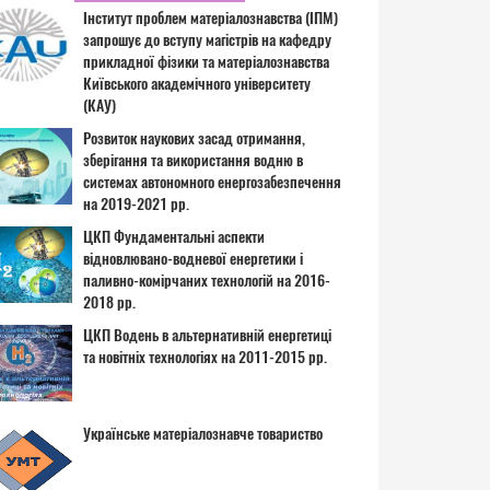
Інститут проблем матеріалознавства (ІПМ)
запрошує до вступу магістрів на кафедру
прикладної фізики та матеріалознавства
Київського академічного університету
(КАУ)
Розвиток наукових засад отримання,
зберігання та використання водню в
системах автономного енергозабезпечення
на 2019-2021 рр.
ЦКП Фундаментальні аспекти
відновлювано-водневої енергетики і
паливно-комірчаних технологій на 2016-
2018 рр.
ЦКП Водень в альтернативній енергетиці
та новітніх технологіях на 2011-2015 рр.
Українське матеріалознавче товариство