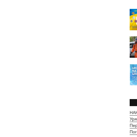
НАН
Уря
Пер
Пог