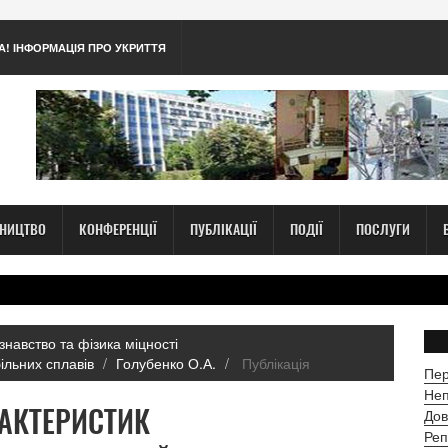
А! ІНФОРМАЦІЯ ПРО УКРИТТЯ
ТНИЦТВО
КОНФЕРЕНЦІЇ
ПУБЛІКАЦІЇ
ПОДІЇ
ПОСЛУГИ
знавство та фізика міцності
більних сплавів
Голубенко О.А.
Публікація
Пер
Неп
АКТЕРИСТИК
Дов
Реп