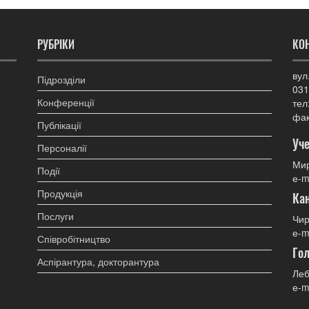
РУБРІКИ
КО
вул
Підрозділи
031
Конференції
тел
фак
Публікації
Уче
Персоналії
Мир
Події
е-m
Продукція
Ка
Послуги
Чир
е-m
Співробітництво
Гол
Аспірантура, докторантура
Леб
е-m