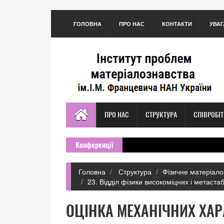
ГОЛОВНА
ПРО НАС
КОНТАКТИ
УВАГ
ПРО НАС
СТРУКТУРА
СПІВРОБІ
Конференції
Головна
Структура
Фізичне матеріало
23. Відділ фізики високоміцних і метаста
ОЦІНКА МЕХАНІЧНИХ ХАР