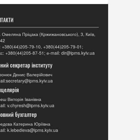
НТАКТИ
. Омеляна Пріцака (Кржижановського), 3, Київ,
42
: +380(44)205-79-10, +380(44)205-79-01;
с: +380(44)205-87-51; е-mail: dir@ipms.kyiv.ua
ний секретар інституту
онюк Денис Валерійович
ail:secretary@ipms.kyiv.ua
нцелярія
еш Вікторія Іванівна
ail: v.chyresh@ipms.kyiv.ua
овний бухгалтер
едєва Катерина Юріївна
ail: k.lebedieva@ipms.kyiv.ua