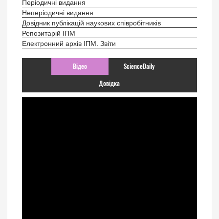
Періодичні видання
Неперіодичні видання
Довідник публікацій наукових співробітників
Репозитарій ІПМ
Електронний архів ІПМ. Звіти
Відео
ScienceDaily
Довідка