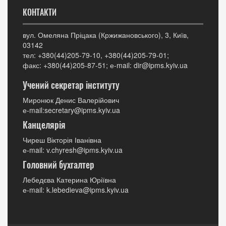
КОНТАКТИ
вул. Омеляна Пріцака (Кржижановського), 3, Київ,
03142
тел: +380(44)205-79-10, +380(44)205-79-01;
факс: +380(44)205-87-51; е-mail: dir@ipms.kyiv.ua
Учений секретар інституту
Миронюк Денис Валерійович
е-mail:secretary@ipms.kyiv.ua
Канцелярія
Чиреш Вікторія Іванівна
е-mail: v.chyresh@ipms.kyiv.ua
Головний бухгалтер
Лебедєва Катерина Юріївна
е-mail: k.lebedieva@ipms.kyiv.ua