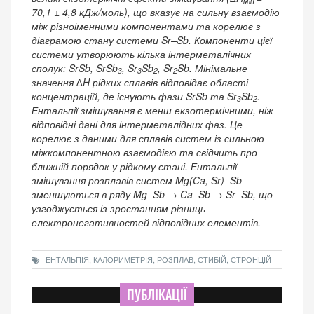
мін
70,1 ± 4,8 кДж/моль), що вказує на сильну взаємодію
між різноіменними компонентами та корелює з
діаграмою стану системи Sr–Sb. Компоненти цієї
системи утворюють кілька інтерметалічних
сполук: SrSb, SrSb
, Sr
Sb
, Sr
Sb. Мінімальне
3
3
2
2
значення ∆H рідких сплавів відповідає області
концентрацій, де існують фази SrSb та Sr
Sb
.
3
2
Ентальпії змішування є менш екзотермічними, ніж
відповідні дані для інтерметалідних фаз. Це
корелює з даними для сплавів систем із сильною
міжкомпонентною взаємодією та свідчить про
ближній порядок у рідкому стані. Ентальпії
змішування розплавів систем Mg(Ca, Sr)–Sb
зменшуються в ряду Mg–Sb → Ca–Sb → Sr–Sb, що
узгоджується із зростанням різниць
електронегативностей відповідних елементів.
ЕНТАЛЬПІЯ, КАЛОРИМЕТРІЯ, РОЗПЛАВ, СТИБІЙ, СТРОНЦІЙ
ПУБЛІКАЦІЇ