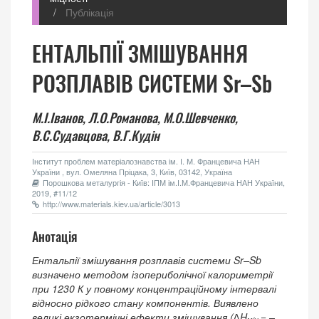
Публікація
ЕНТАЛЬПІЇ ЗМІШУВАННЯ
РОЗПЛАВІВ СИСТЕМИ Sr–Sb
М.І.Іванов,
Л.О.Романова,
М.О.Шевченко,
В.С.Судавцова,
В.Г.Кудін
Інститут проблем матеріалознавства ім. І. М. Францевича НАН
України , вул. Омеляна Пріцака, 3, Київ, 03142, Україна
Порошкова металургія - Київ: ІПМ ім.І.М.Францевича НАН України,
2019, #11/12
http://www.materials.kiev.ua/article/3013
Анотація
Ентальпії змішування розплавів системи Sr–Sb
визначено методом ізопериболічної калориметрії
при 1230 К у повному концентраційному інтервалі
відносно рідкого стану компонентів. Виявлено
великі екзотермічні ефекти змішування (∆H
= –