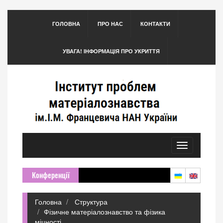
ГОЛОВНА
ПРО НАС
КОНТАКТИ
УВАГА! ІНФОРМАЦІЯ ПРО УКРИТТЯ
Toggle
navigation
Конференції
Головна
Структура
Фізичне матеріалознавство та фізика
міцності