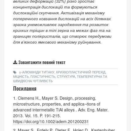
великих деформацій (32%) різко зростає
концентрація дислокацій та формуються
дислокаційні скупчення. Активізація механізму
поперечного ковзання дислокацій на всіх ділянках
зразка унеможливлює зародження та розвиток
крихких тріщин в тілі зерна на межах фаз та на
границях полікристалів, що створює передумови
для в’язкого ямкового механізму руйнування.
Завантажити повний текст
γ-АЛЮМІНІДИ ТИТАНУ, КРИХКОПЛАСТИЧНИЙ ПЕРЕХІД,
МІЦНІСТЬ, ПЛАСТИЧНІСТЬ, СТРУКТУРА, ТЕМПЕРАТУРНА ТА
ШВИДКІСНА ЧУТЛИВІСТЬ
Посилання
1. Clemens H., Mayer S. Design, processing,
microstructure, properties, and applica¬tions of
advanced intermetallic TiAl alloys . Adv. Eng. Mater.
2013. Vol. 15. P. 191-215.
https://doi.org/10.1002/adem.201200231
2. Mayer S., Erdely P., Dieter F., Holec D., Kastenhuber