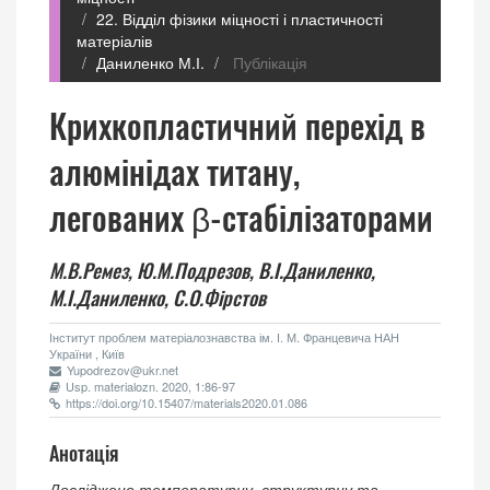
22. Відділ фізики міцності і пластичності
матеріалів
Даниленко М.І.
Публікація
Крихкопластичний перехід в
алюмінідах титану,
легованих β-стабілізаторами
М.В.Ремез,
Ю.М.Подрезов,
В.І.Даниленко,
М.І.Даниленко,
С.О.Фірстов
Інститут проблем матеріалознавства ім. І. М. Францевича НАН
України , Київ
Yupodrezov@ukr.net
Usp. materialozn. 2020, 1:86-97
https://doi.org/10.15407/materials2020.01.086
Анотація
Досліджено температурну, структурну та