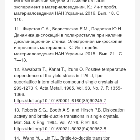
Математические модели и вычислительный
эксперимент в материаловедении. К.: Ин-т пробл.
материаловедения НАН Украины. 2016. Вып. 18. С.
110.
11. Фирстов С.А., Борисовская Е.М., Подрезов Ю.Н.
Динамика дислокаций в поликристалле при наличии
дисклинационной стенки. Электронная микроскопия
и прочность материалов. К.: Ин-т пробл.
материаловедения НАН Украины. 2015. Вып. 21. С.
7—13.
12. Kawabata T., Kanai T., Izumi O. Positive temperatute
dependence of the yield stress in TiAl Ll, tipe
superlattice intermetallic compound single crystals at
293-1273 K. Acta Metall. 1985. Vol. 33, No. 7. P. 1355-
1366.
https://doi.org/10.1016/0001-6160(85)90245-7
13. Roberts S.G., Booth A.S. and Hirsch P.B. Dislocation
activity and brittle-ductile transitions in single crystals.
Mat. Sci. & Eng. 1994. Vol. A176. P. 91-98.
https://doi.org/10.1016/0921-5093(94)90962-8
14. Wаng Yu., Lin T.L. Brittle-to-ductile transition