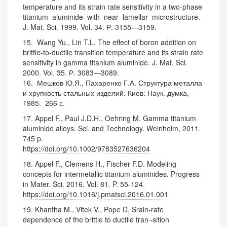
temperature and its strain rate sensitivity in a two-phase
titanium aluminide with near lamellar microstructure.
J. Mat. Sci. 1999. Vol. 34. Р. 3155—3159.
15. Wаng Yu., Lin T.L. The effect of boron addition on
brittle-to-ductile transition temperature and its strain rate
sensitivity in gamma titanium aluminide. J. Mat. Sci.
2000. Vol. 35. Р. 3083—3089.
16. Мешков Ю.Я., Пахаренко Г.А. Структура металла
и хрупкость стальных изделий. Киев: Наук. думка,
1985. 266 с.
17. Appel F., Paul J.D.H., Oehring M. Gamma titanium
aluminide alloys. Sci. and Technology. Weinheim, 2011.
745 p.
https://doi.org/10.1002/9783527636204
18. Appel F., Clemens H., Fischer F.D. Modeling
concepts for intermetallic titanium aluminides. Progress
in Mater. Sci. 2016. Vol. 81. P. 55-124.
https://doi.org/10.1016/j.pmatsci.2016.01.001
19. Khantha M., Vitek V., Pope D. Srain-rate
dependence of the brittle to ductile tran¬sition