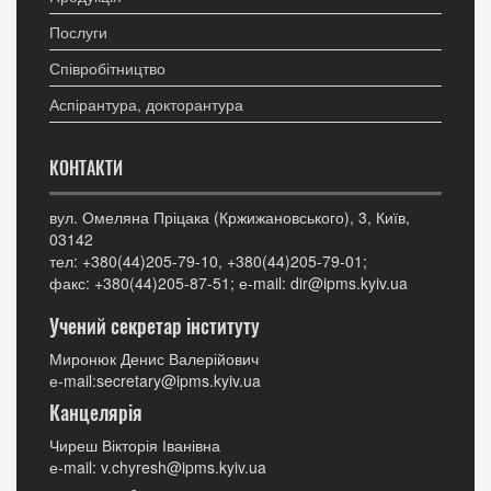
Послуги
Співробітництво
Аспірантура, докторантура
КОНТАКТИ
вул. Омеляна Пріцака (Кржижановського), 3, Київ,
03142
тел: +380(44)205-79-10, +380(44)205-79-01;
факс: +380(44)205-87-51; е-mail: dir@ipms.kyiv.ua
Учений секретар інституту
Миронюк Денис Валерійович
е-mail:secretary@ipms.kyiv.ua
Канцелярія
Чиреш Вікторія Іванівна
е-mail: v.chyresh@ipms.kyiv.ua