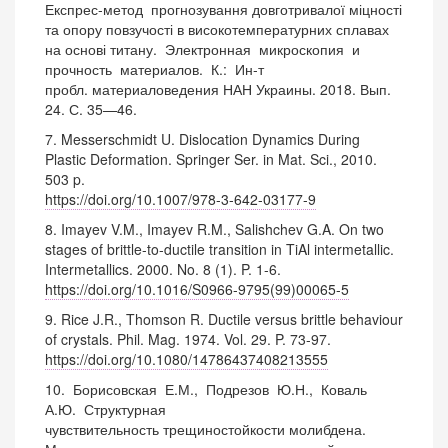
Експрес-метод прогнозування довготривалої міцності
та опору повзучості в високотемпературних сплавах
на основі титану. Электронная микроскопия и
прочность материалов. К.: Ин-т
пробл. материаловедения НАН Украины. 2018. Вып.
24. С. 35—46.
7. Messerschmidt U. Dislocation Dynamics During
Plastic Deformation. Springer Ser. in Mat. Sci., 2010.
503 p.
https://doi.org/10.1007/978-3-642-03177-9
8. Imayev V.M., Imayev R.M., Salishchev G.A. On two
stages of brittle-to-ductile transition in TiAl intermetallic.
Intermetallics. 2000. No. 8 (1). P. 1-6.
https://doi.org/10.1016/S0966-9795(99)00065-5
9. Rice J.R., Thomson R. Ductile versus brittle behaviour
of crystals. Phil. Mag. 1974. Vol. 29. P. 73-97.
https://doi.org/10.1080/14786437408213555
10. Борисовская Е.М., Подрезов Ю.Н., Коваль
А.Ю. Структурная
чувствительность трещиностойкости молибдена.