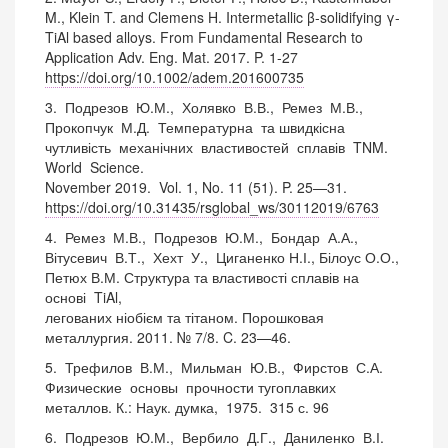
M., Klein T. and Clemens H. Intermetallic β-solidifying γ-
TiAl based alloys. From Fundamental Research to
Application Adv. Eng. Mat. 2017. P. 1-27
https://doi.org/10.1002/adem.201600735
3. Подрезов Ю.М., Холявко В.В., Ремез М.В.,
Прокопчук М.Д. Температурна та швидкісна
чутливість механічних властивостей сплавів TNM.
World Science.
November 2019. Vol. 1, No. 11 (51). P. 25—31.
https://doi.org/10.31435/rsglobal_ws/30112019/6763
4. Ремез М.В., Подрезов Ю.М., Бондар А.А.,
Вітусевич В.Т., Хехт У., Циганенко Н.І., Білоус О.О.,
Петюх В.М. Структура та властивості сплавів на
основі TiAl,
легованих ніобієм та тітаном. Порошковая
металлургия. 2011. № 7/8. C. 23—46.
5. Трефилов В.М., Мильман Ю.В., Фирстов С.А.
Физические основы прочности тугоплавких
металлов. К.: Наук. думка, 1975. 315 с. 96
6. Подрезов Ю.М., Вербило Д.Г., Даниленко В.І.