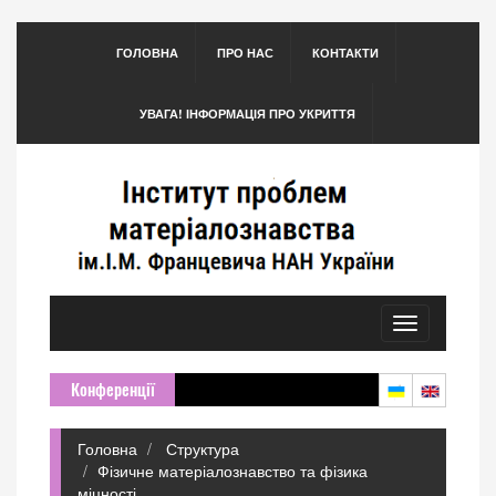
ГОЛОВНА
ПРО НАС
КОНТАКТИ
УВАГА! ІНФОРМАЦІЯ ПРО УКРИТТЯ
Toggle
navigation
Конференції
Головна
Структура
Фізичне матеріалознавство та фізика
міцності