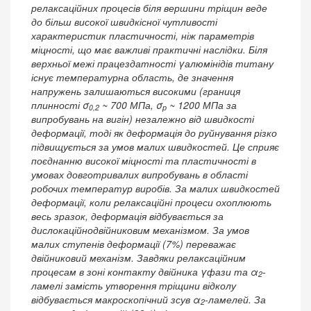
релаксаційних процесів біля вершини тріщин веде
до більш високої швидкісної чутливості
характеристик пластичності, ніж параметрів
міцності, що має важливі практичні наслідки. Біля
верхньої межі працездатності γалюмінідів титану
існує температурна область, де значення
напружень залишаються високими (границя
плинності σ
~ 700 МПа, σ
~ 1200 МПа за
0,2
р
випробувань на вигін) незалежно від швидкості
деформації, тоді як деформація до руйнування різко
підвищується за умов малих швидкостей. Це сприяє
поєднанню високої міцності та пластичності в
умовах довготривалих випробувань в області
робочих температур виробів. За малих швидкостей
деформації, коли релаксаційні процеси охоплюють
весь зразок, деформація відбувається за
дислокаційнодвійниковим механізмом. За умов
малих ступенів деформації (7%) переважає
двійниковий механізм. Завдяки релаксаційним
процесам в зоні контакту двійника γфази та α
-
2
ламелі замість утворення тріщини відколу
відбувається макроскопічний зсув α
-ламелей. За
2