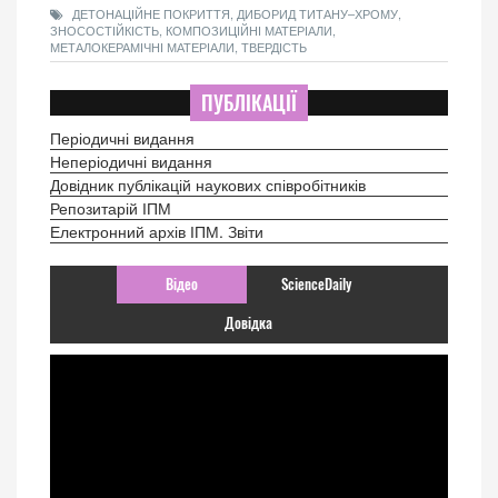
ДЕТОНАЦІЙНЕ ПОКРИТТЯ, ДИБОРИД ТИТАНУ–ХРОМУ,
ЗНОСОСТІЙКІСТЬ, КОМПОЗИЦІЙНІ МАТЕРІАЛИ,
МЕТАЛОКЕРАМІЧНІ МАТЕРІАЛИ, ТВЕРДІСТЬ
ПУБЛІКАЦІЇ
Періодичні видання
Неперіодичні видання
Довідник публікацій наукових співробітників
Репозитарій ІПМ
Електронний архів ІПМ. Звіти
Відео
ScienceDaily
Довідка