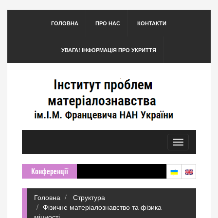
ГОЛОВНА
ПРО НАС
КОНТАКТИ
УВАГА! ІНФОРМАЦІЯ ПРО УКРИТТЯ
Toggle
navigation
Конференції
Головна
Структура
Фізичне матеріалознавство та фізика
міцності