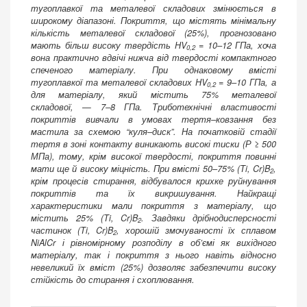
тугоплавкої та металевої складових змінюється в
широкому діапазоні. Покриття, що містять мінімальну
кількість металевої складової (25%), прогнозовано
мають більш високу твердість
HV
= 10–12 ГПа, хоча
0,2
вона практично вдвічі нижча від твердості компактного
спеченого матеріалу. При однаковому вмісті
тугоплавкої та металевої складових
HV
= 9–10 ГПа, а
0,2
для матеріалу, який містить 75% металевої
складової, — 7–8 ГПа. Триботехнічні властивості
покриттів вивчали в умовах тертя–ковзання без
мастила за схемою “куля–диск”. На початковій стадії
тертя в зоні контакту виникають високі тиски (
Р
≥ 500
МПа), тому, крім високої твердості, покриття повинні
мати ще й високу міцність. При вмісті 50–75% (Ti, Cr)B
,
2
крім процесів стирання, відбувалося крихке руйнування
покриттів та їх викришування. Найкращі
характеристики мали покриття з матеріалу, що
містить 25% (Ti, Cr)B
. Завдяки дрібнодисперсності
2
частинок (Ti, Cr)B
, хорошій змочуваності їх сплавом
2
NiAlCr і рівномірному
розподілу в об’ємі
як вихідного
матеріалу, так і покриття з нього
навіть відносно
невеликий ї
х вміст (25%) дозволяє забезпечити високу
стійкість до стирання і схоплювання.