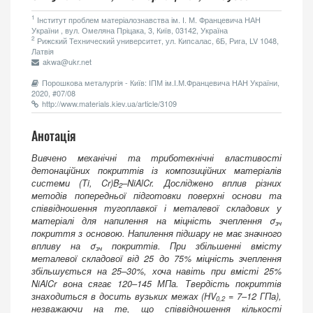
1
Інститут проблем матеріалознавства ім. І. М. Францевича НАН
України , вул. Омеляна Пріцака, 3, Київ, 03142, Україна
2
Рижский Технический университет, ул. Кипсалас, 6Б, Рига, LV 1048,
Латвія
akwa@ukr.net
Порошкова металургія - Київ: ІПМ ім.І.М.Францевича НАН України,
2020, #07/08
http://www.materials.kiev.ua/article/3109
Анотація
Вивчено механічні та триботехнічні властивості
детонаційних покриттів із композиційних матеріалів
системи (Ti, Cr)B
–NiAlCr. Досліджено вплив різних
2
методів попередньої підготовки поверхні основи та
співвідношення тугоплавкої і металевої складових у
матеріалі для напилення на міцність зчеплення σ
зч
покриття з основою. Напилення підшару не має значного
впливу на σ
покриттів. При збільшенні вмісту
зч
металевої складової від 25 до 75% міцність зчеплення
збільшується на 25–30%, хоча навіть при вмісті 25%
NiAlCr вона сягає 120–145 МПа. Твердість покриттів
знаходиться в досить вузьких межах (
HV
= 7–12 ГПа),
0,2
незважаючи на те, що співвідношення кількості