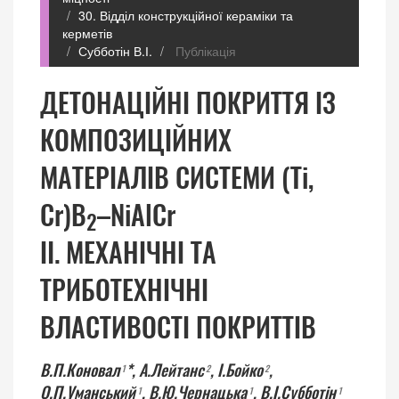
30. Відділ конструкційної кераміки та
керметів
Субботін В.І.
Публікація
ДЕТОНАЦІЙНІ ПОКРИТТЯ ІЗ
КОМПОЗИЦІЙНИХ
МАТЕРІАЛІВ СИСТЕМИ (Ti,
Cr)B
–NiAlCr
2
ІI. МЕХАНІЧНІ ТА
ТРИБОТЕХНІЧНІ
ВЛАСТИВОСТІ ПОКРИТТІВ
В.П.Коновал
*,
А.Лейтанс
,
І.Бойко
,
1
2
2
О.П.Уманський
,
В.Ю.Чернацька
,
В.І.Субботін
1
1
1