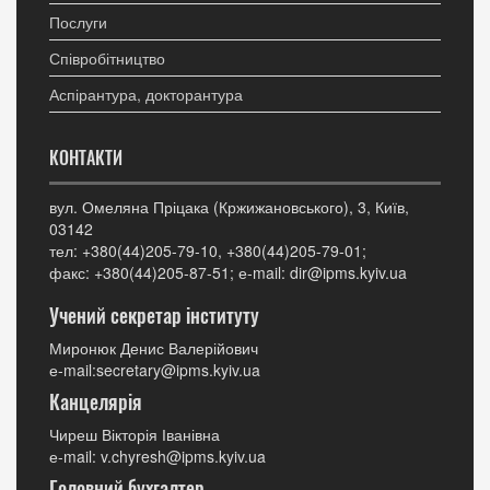
Послуги
Співробітництво
Аспірантура, докторантура
КОНТАКТИ
вул. Омеляна Пріцака (Кржижановського), 3, Київ,
03142
тел: +380(44)205-79-10, +380(44)205-79-01;
факс: +380(44)205-87-51; е-mail: dir@ipms.kyiv.ua
Учений секретар інституту
Миронюк Денис Валерійович
е-mail:secretary@ipms.kyiv.ua
Канцелярія
Чиреш Вікторія Іванівна
е-mail: v.chyresh@ipms.kyiv.ua
Головний бухгалтер