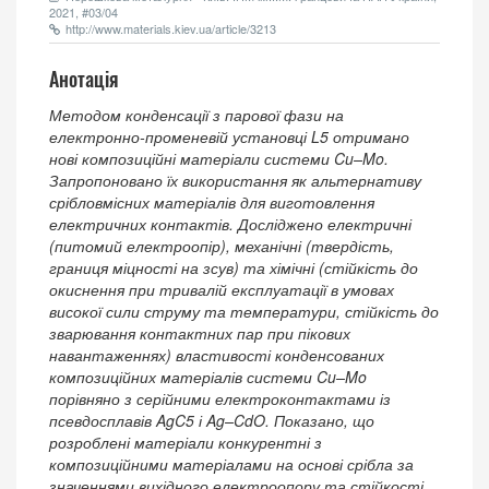
2021, #03/04
http://www.materials.kiev.ua/article/3213
Анотація
Методом конденсації з парової фази на
електронно-променевій установці L5 отримано
нові композиційні матеріали системи Cu–Mo.
Запропоновано їх використання як альтернативу
срібловмісних матеріалів для виготовлення
електричних контактів. Досліджено електричні
(питомий електроопір), механічні (твердість,
границя міцності на зсув) та хімічні (стійкість до
окиснення при тривалій експлуатації в умовах
високої сили струму та температури, стійкість до
зварювання контактних пар при пікових
навантаженнях) властивості конденсованих
композиційних матеріалів системи Cu–Mo
порівняно з серійними електроконтактами із
псевдосплавів AgC5 і Ag–CdO. Показано, що
розроблені матеріали конкурентні з
композиційними матеріалами на основі срібла за
значеннями вихідного електроопору та стійкості