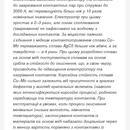
до зварювання контактних пар при струмах до
3000 А, які перевищують більш ніж у 10 разів
номінальні значення. Електроопір при цьому
зростає в 2–3 рази, але ознак схоплювання
(зварювання) не зафіксовано на жодному з
досліджених контактів. За міцністю паяного
з’єднання з мідним контактотримачем сплави Cu–
Mo переважають сплави AgC5 більше ніж вдвічі, а за
твердістю — в 4 рази. При цьому розроблені сплави
на основі міді поступаються сплавам на основі
срібла в стійкості до окиснення, що, в свою чергу,
призводить до підвищення електроопору та
нагрівання контактів. Корозійна стійкість сплавів
Cu–Mo сильно залежить від присутності в зразках
дефектів у вигляді крапельних включень (навколо
яких інтенсифікуються корозійні процеси), робочого
середовища та температури контактів. При
експлуатації в умовах, коли процеси окиснення
мінімальні (низька вологість, кімнатна
температура), застосування контактів із
матеріалів на основі міді набагато доцільніше через
їх меншу вартість порівняно з контактами із