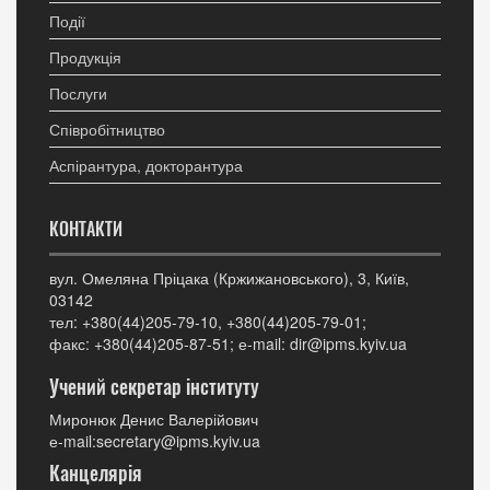
Події
Продукція
Послуги
Співробітництво
Аспірантура, докторантура
КОНТАКТИ
вул. Омеляна Пріцака (Кржижановського), 3, Київ,
03142
тел: +380(44)205-79-10, +380(44)205-79-01;
факс: +380(44)205-87-51; е-mail: dir@ipms.kyiv.ua
Учений секретар інституту
Миронюк Денис Валерійович
е-mail:secretary@ipms.kyiv.ua
Канцелярія