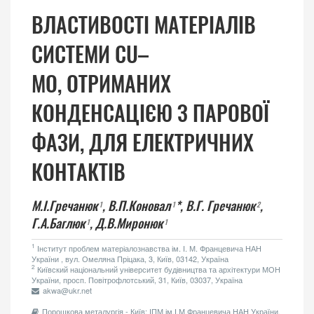
ВЛАСТИВОСТІ МАТЕРІАЛІВ
СИСТЕМИ CU–
MO, ОТРИМАНИХ
КОНДЕНСАЦІЄЮ З ПАРОВОЇ
ФАЗИ, ДЛЯ ЕЛЕКТРИЧНИХ
КОНТАКТІВ
М.І.Гречанюк
,
В.П.Коновал
*,
В.Г. Гречанюк
,
1
1
2
Г.А.Баглюк
,
Д.В.Миронюк
1
1
1
Інститут проблем матеріалознавства ім. І. М. Францевича НАН
України , вул. Омеляна Пріцака, 3, Київ, 03142, Україна
2
Київский національний університет будівництва та архітектури МОН
України, просп. Повітрофлотський, 31, Київ, 03037, Україна
akwa@ukr.net
Порошкова металургія - Київ: ІПМ ім.І.М.Францевича НАН України,