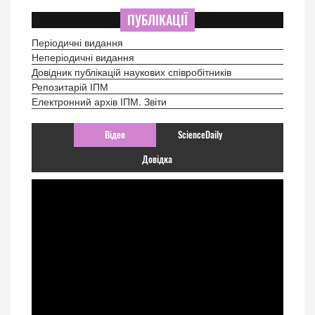
ПУБЛІКАЦІЇ
Періодичні видання
Неперіодичні видання
Довідник публікацій наукових співробітників
Репозитарій ІПМ
Електронний архів ІПМ. Звіти
Відео
ScienceDaily
Довідка