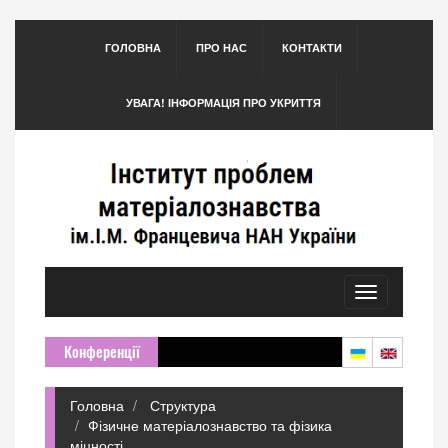
ГОЛОВНА
ПРО НАС
КОНТАКТИ
УВАГА! ІНФОРМАЦІЯ ПРО УКРИТТЯ
Toggle
navigation
Конференції
Головна
Структура
Фізичне матеріалознавство та фізика
міцності