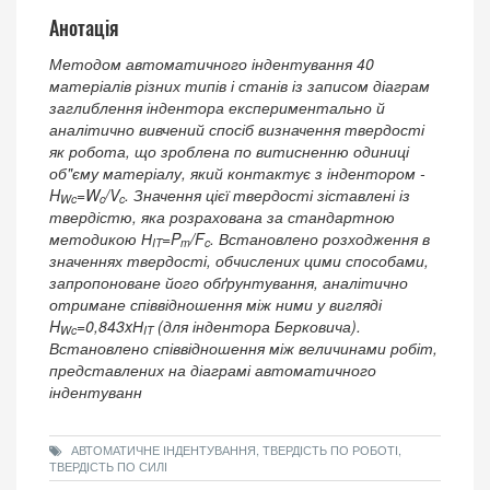
Анотація
Методом автоматичного індентування 40
матеріалів різних типів і станів із записом діаграм
заглиблення індентора експериментально й
аналітично вивчений спосіб визначення твердості
як робота, що зроблена по витисненню одиниці
об"єму матеріалу, який контактує з індентором -
H
=W
/V
. Значення цієї твердості зіставлені із
W
c
c
c
твердістю, яка розрахована за стандартною
методикою Н
=P
/F
. Встановлено розходження в
IT
m
c
значеннях твердості, обчислених цими способами,
запропоноване його обґрунтування, аналітично
отримане співвідношення між ними у вигляді
H
=0,843xН
(для індентора Берковича).
W
c
IT
Встановлено співвідношення між величинами робіт,
представлених на діаграмі автоматичного
індентуванн
АВТОМАТИЧНЕ ІНДЕНТУВАННЯ, ТВЕРДІСТЬ ПО РОБОТІ,
ТВЕРДІСТЬ ПО СИЛІ