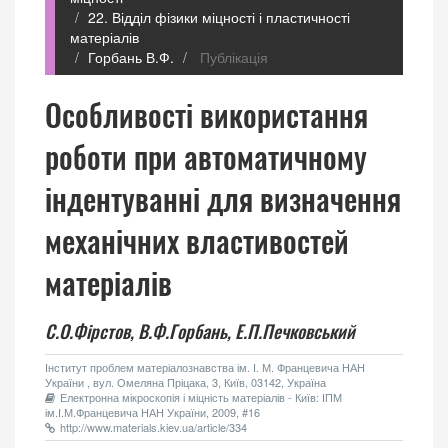
22. Відділ фізики міцності і пластичності
матеріалів
Горбань В.Ф.
Публікація
Особливості використання
роботи при автоматичному
індентуванні для визначення
механічних властивостей
матеріалів
С.О.Фірстов,
В.Ф.Горбань,
Е.П.Печковський
Інститут проблем матеріалознавства ім. І. М. Францевича НАН
України , вул. Омеляна Пріцака, 3, Київ, 03142, Україна
Електронна мікроскопія і міцність матеріалів - Київ: ІПМ
ім.І.М.Францевича НАН України, 2009, #16
http://www.materials.kiev.ua/article/334