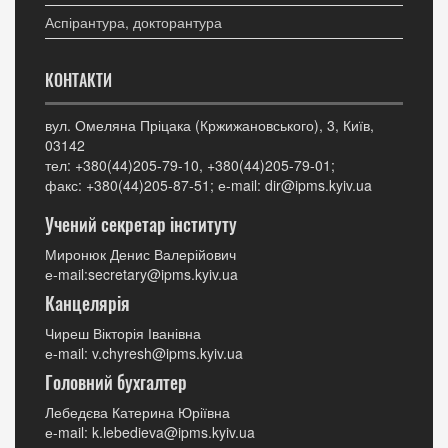
Аспірантура, докторантура
КОНТАКТИ
вул. Омеляна Пріцака (Кржижановського), 3, Київ,
03142
тел: +380(44)205-79-10, +380(44)205-79-01;
факс: +380(44)205-87-51; е-mail: dir@ipms.kyiv.ua
Учений секретар інституту
Миронюк Денис Валерійович
е-mail:secretary@ipms.kyiv.ua
Канцелярія
Чиреш Вікторія Іванівна
е-mail: v.chyresh@ipms.kyiv.ua
Головний бухгалтер
Лебедєва Катерина Юріївна
е-mail: k.lebedieva@ipms.kyiv.ua