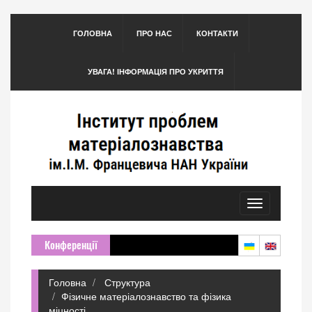
ГОЛОВНА
ПРО НАС
КОНТАКТИ
УВАГА! ІНФОРМАЦІЯ ПРО УКРИТТЯ
Toggle
navigation
Конференції
Головна
Структура
Фізичне матеріалознавство та фізика
міцності