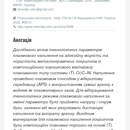
ТОВ “Композицiйнi системи”, вул. Сталеварiв, 25/41, Запорiжжя,
69035, Україна
terentjev.alex@gmail.com
Порошкова металургія - Київ: ІПМ ім.І.М.Францевича НАН України,
2022, #09/10
http://www.materials.kiev.ua/article/3499
Анотація
Досліджено вплив технологічних параметрів
плазмового напилення на адгезійну міцність та
пористість металокерамічних покриттів із
композиційного порошкового матеріалу
плакованого типу системи (Ti, Cr)C–Ni. Напилення
проведено плазмовим способом у відкритому
середовищі (APS) з використанням суміші аргону з
воднем як плазмотвірних газів. Для відпрацювання
технологічних режимів плазмового напилення за
змінні параметри було прийнято напругу і струм
дуги, залежно від яких регулювали дистанцію
напилення та витрату аргону. Вихідним
матеріалом для плазмового напилення покриттів
були композиційні плаковані порошки на основі (Ti,