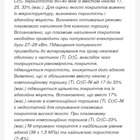
Cr)C зернистістю 80+40 мкм із вмістом нікелю 17,
25, 33% (мас.). Для оцінки якості покриттів вивчено
їх мікроструктуру, визначено пористість і
адгезійну міцність. Визначено оптимальні режими
плазмового напилення для кожного порошку.
Встановлено, що плазмове напилення покриттів
необхідно проводити при потужності електричної
дуги 27–29 кВт. Підвищення потужності
призводить до випаровування та зриву нікелевої
оболонки з частинок (Ti, Cr)C, внаслідок чого
погіршується рівномірність покриття,
підвищується порис­тість, знижується його адгезія.
Виявлено, що зі збільшенням вмісту нікелю у
композиційному порошку (Ti, Cr)C–Ni від 17 до 33%
(мас.) підвищується щільність покриттів та їх
адгезійна міцність. Встановлено, що вміст 17%
(мас.) нікелю в композиційних порошках (Ti, Cr)C–Ni
є недостатній для отримання плазмових
покриттів високої якості. При плазмовому
напиленні композиційних порошків (Ti, Cr)C–33%
(мас.) Ni отримано по­криття з найбільшим рівнем
адгезії (38 ± 1,5 МПа) та найнижчою пористістю
(7–8%).