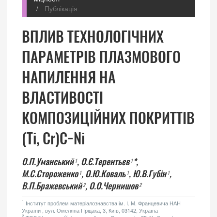
Публікація
ВПЛИВ ТЕХНОЛОГІЧНИХ
ПАРАМЕТРІВ ПЛАЗМОВОГО
НАПИЛЕННЯ НА
ВЛАСТИВОСТІ
КОМПОЗИЦІЙНИХ ПОКРИТТІВ
(Ti, Cr)C−Ni
О.П.Уманський
,
О.Є.Терентьєв
*,
1
1
М.С.Стороженко
,
О.Ю.Коваль
,
Ю.В.Губін
,
1
1
1
В.П.Бражевський
,
О.О.Чернишов
2
2
1
Інститут проблем матеріалознавства ім. І. М. Францевича НАН
України , вул. Омеляна Пріцака, 3, Київ, 03142, Україна
2