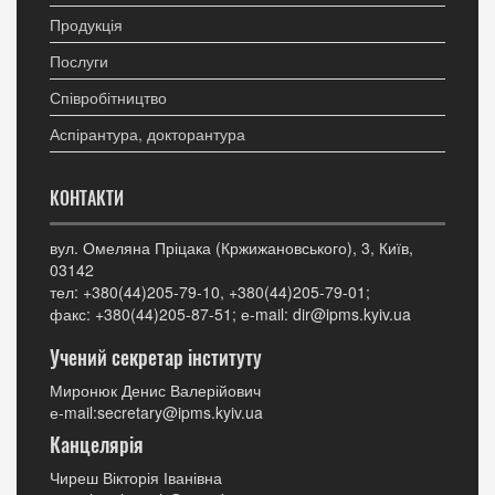
Продукція
Послуги
Співробітництво
Аспірантура, докторантура
КОНТАКТИ
вул. Омеляна Пріцака (Кржижановського), 3, Київ,
03142
тел: +380(44)205-79-10, +380(44)205-79-01;
факс: +380(44)205-87-51; е-mail: dir@ipms.kyiv.ua
Учений секретар інституту
Миронюк Денис Валерійович
е-mail:secretary@ipms.kyiv.ua
Канцелярія
Чиреш Вікторія Іванівна