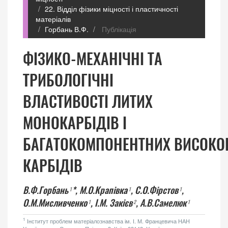
22. Відділ фізики міцності і пластичності
матеріалів
Горбань В.Ф.
Публікація
ФІЗИКО-МЕХАНІЧНІ ТА
ТРИБОЛОГІЧНІ
ВЛАСТИВОСТІ ЛИТИХ
МОНОКАРБІДІВ І
БАГАТОКОМПОНЕНТНИХ ВИСОКО
КАРБІДІВ
В.Ф.Горбань
*,
М.О.Крапівка
,
С.О.Фірстов
,
1
1
1
О.М.Мисливченко
,
І.М. Закієв
,
А.В.Самелюк
1
2
1
1
Інститут проблем матеріалознавства ім. І. М. Францевича НАН