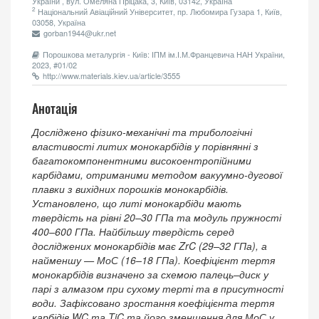
України , вул. Омеляна Пріцака, 3, Київ, 03142, Україна
2
Національний Авіаційний Університет, пр. Любомира Гузара 1, Київ,
03058, Україна
gorban1944@ukr.net
Порошкова металургія - Київ: ІПМ ім.І.М.Францевича НАН України,
2023, #01/02
http://www.materials.kiev.ua/article/3555
Анотація
Досліджено фізико-механічні та трибологічні
властивості литих монокарбідів у порівнянні з
багатокомпонентними високоентропійними
карбідами, отриманими методом вакуумно-дугової
плавки з вихідних порошків монокарбідів.
Установлено, що литі монокарбіди мають
твердість на рівні 20–30 ГПа та модуль пружності
400–600 ГПа. Найбільшу твердість серед
досліджених монокарбідів має ZrC (29–32 ГПа), а
найменшу — МоС (16–18 ГПа). Коефіцієнт тертя
монокарбідів визначено за схемою палець–диск у
парі з алмазом при сухому терті та в присутності
води. Зафіксовано зростання коефіцієнта тертя
карбідів WC та TiC та його зменшення для МоС у