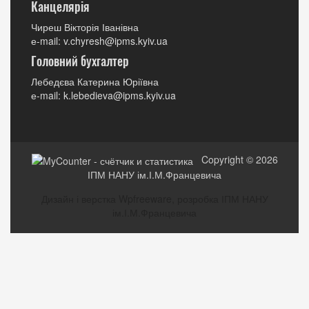
Канцелярія
Чиреш Вікторія Іванівна
е-mail: v.chyresh@ipms.kyiv.ua
Головний бухгалтер
Лебедєва Катерина Юріївна
е-mail: k.lebedieva@ipms.kyiv.ua
Copyright © 2026
ІПМ НАНУ ім.І.М.Францевича
Дизайн і верстка Wpfreeware, розробка ІПМ НАНУ
ім.І.М.Францевича