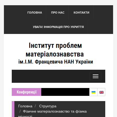
ГОЛОВНА
ПРО НАС
КОНТАКТИ
УВАГА! ІНФОРМАЦІЯ ПРО УКРИТТЯ
Toggle
navigation
Конференції
Головна
Структура
Фізичне матеріалознавство та фізика
міцності