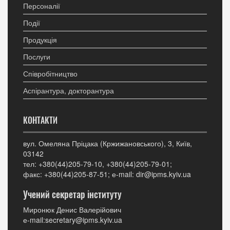
Персоналії
Події
Продукція
Послуги
Співробітництво
Аспірантура, докторантура
КОНТАКТИ
вул. Омеляна Пріцака (Кржижановського), 3, Київ,
03142
тел: +380(44)205-79-10, +380(44)205-79-01;
факс: +380(44)205-87-51; е-mail: dir@ipms.kyiv.ua
Учений секретар інституту
Миронюк Денис Валерійович
е-mail:secretary@ipms.kyiv.ua