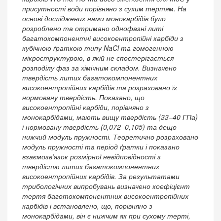
присутності води порівняно з сухим тертям. На
основі досліджених нами монокарбідів було
розроблено та отримано однофазні литі
багатокомпонентні високоентропійні карбіди з
кубічною ґраткою типу NaCl та гомогенною
мікроструктурою, в якій не спостерігається
розподілу фаз за хімічним складом. Визначено
твердість литих багатокомпонентних
високоентропійних карбідів та розраховано їх
нормовану твердість. Показано, що
високоентропійні карбіди, порівняно з
монокарбідами, мають вищу твердість (33–40 ГПа)
і нормовану твердість (0,072–0,105) та дещо
нижчий модуль пружності. Теоретично розраховано
модуль пружності та період ґратки і показано
взаємозв’язок розмірної невідповідності з
твердістю литих багатокомпонентних
високоентропійних карбідів. За результатами
трибологічних випробувань визначено коефіцієнт
тертя баготокомпонентних високоентропійних
карбідів і встановлено, що, порівняно з
монокарбідами, він є нижчим як при сухому терті,