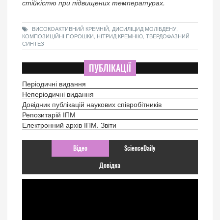
стійкістю при підвищених температурах.
ВИСОКОАКТИВНИЙ КРЕМНІЙ, ДИСИЛІЦИД МОЛІБДЕНУ,
КОМПОЗИЦІЙНІ ПОРОШКИ, НІТРИД КРЕМНІЮ, ТВЕРДОФАЗНИЙ
СИНТЕЗ
ПУБЛІКАЦІЇ
Періодичні видання
Неперіодичні видання
Довідник публікацій наукових співробітників
Репозитарій ІПМ
Електронний архів ІПМ. Звіти
Відео
ScienceDaily
Довідка