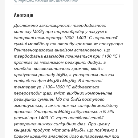
http://www.materials.kiev.ua/article/3592
Анотація
Досліджено закономірності твердофазного
синтезу MoSi
при термообробці у вакуумі в
2
інтервалі температур 1000–1400 °С порошкової
суміші молібдену та нітриду кремнію як прекурсора.
Рентгенофазовим аналізом встановлено, що
твердофазна взаємодія починається при 1100 °С і
протікає за механізмом реакційної дифузії в
молібден високоактивного кремнію, який є
продуктом розпаду Si
N
, з утворенням нижчих
3
4
силіцидних фаз Mo
Si і Mo
Si
. В інтервалі
3
5
3
температур 1100–1300 °С відбувається
перерозподіл фаз: вміст вихідних компонентів
реакційних сумішей Mo та Si
N
поступово
3
4
зменшується, а вміст нижчих силіцидів молібдену
зростає. Утворення MoSi
відбувається в in situ
2
режимі при 1400 °С через послідовні стадії
утворення нижчих силіцидних фаз. При цьому
кінцевий продукт містить Mo
Si
, що пов’язано з
5
3
браком кремнію внаслідок його випаровування при