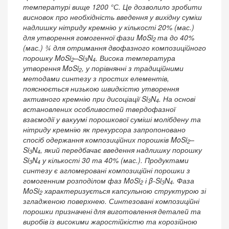
температурі вище 1200 °С. Це дозволило зробити
висновок про необхідність введення у вихідну суміш
надлишку нітриду кремнію у кількості 20% (мас.)
для утворення гомогенної фази MoSi
та до 40%
2
(мас.) ¾ для отримання двофазного композиційного
порошку MoSi
–Si
N
. Висока температура
2
3
4
утворення MoSi
, у порівнянні з традиційними
2
методами синтезу з простих елементів,
пояснюється низькою швидкістю утворення
активного кремнію при дисоціації Si
N
. На основі
3
4
встановлених особливостей твердофазної
взаємодії у вакуумі порошкової суміші молібдену та
нітриду кремнію як прекурсора запропоновано
спосіб одержання композиційних порошків MoSi
–
2
Si
N
, який передбачає введення надлишку порошку
3
4
Si
N
у кількості 30 та 40% (мас.). Продуктами
3
4
синтезу є агломеровані композиційні порошки з
гомогенним розподілом фаз MoSi
і β-Si
N
. Фаза
2
3
4
MoSi
характеризується капсульною структурою зі
2
згладженою поверхнею. Синтезовані композиційні
порошки призначені
для виготовлення
деталей та
виробів
із високими жаростійкістю та корозійною