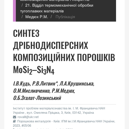
21. Відділ термомеханічної обробки
тугоплавких матеріалів
Медюх Р.М.
Публікація
СИНТЕЗ
ДРІБНОДИСПЕРСНИХ
КОМПОЗИЦІЙНИХ ПОРОШКІВ
MoSi
–Si
N
2
3
4
І.В.Кудь,
Р.В.Литвин*,
Л.А.Крушинська,
О.М.Мисливченко,
Р.М.Медюх,
О.Б.Згалат-Лозинський
Інститут проблем матеріалознавства ім. І. М. Францевича НАН
України , вул. Омеляна Пріцака, 3, Київ, 03142, Україна
rovalit@ukr.net
Порошкова металургія - Київ: ІПМ ім.І.М.Францевича НАН України,
2023, #05/06