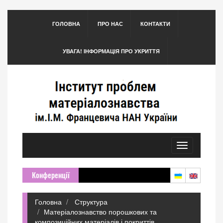
ГОЛОВНА
ПРО НАС
КОНТАКТИ
УВАГА! ІНФОРМАЦІЯ ПРО УКРИТТЯ
Toggle
navigation
Конференції
Головна
Структура
Матеріалознавство порошкових та
композиційних матеріалів і покриттів