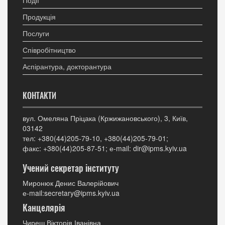
Продукція
Послуги
Співробітництво
Аспірантура, докторантура
КОНТАКТИ
вул. Омеляна Пріцака (Кржижановського), 3, Київ,
03142
тел: +380(44)205-79-10, +380(44)205-79-01;
факс: +380(44)205-87-51; е-mail: dir@ipms.kyiv.ua
Учений секретар інституту
Миронюк Денис Валерійович
е-mail:secretary@ipms.kyiv.ua
Канцелярія
Чиреш Вікторія Іванівна