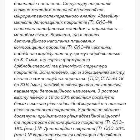
дистанцію напилення. Структуру покриттів
вивчено методом оптичної мікроскопії та
мікрорентгеноспектрального аналізу. Адгезійну
міцність детонаційних покриттів (Ti, Cr)C–Ni
визначено штифтовим методом, а пористість —
методом січних. Виявлено, що в процесі
детонаційного напилення плакованих
композиційних порошків (Ti, Cr)C–Ni частинки
подвійного карбіду титану-хрому подрібнюються
до 6–7 мкм, що сприяє формуванню
дрібнодисперсної та рівномірної структури
покриттів. Встановлено, що зі збільшенням вмісту
нікелю в композиційних порошках (Ti,Cr)C–Ni від 18
до 33% (мас.) необхідно підвищувати технологічні
параметри детонаційного напилення. З ростом
вмісту нікелю з 18 до 33% вдається досягнути
більш високого рівня адгезійної міцності та нижчого
рівня пористості покриттів. У роботі не вдалося
досягнути прийнятного рівня адгезійної міцності
та пористості детонаційного покриття (Ti, Cr)C–
18% (мас.) Ni. Детонаційне покриття (Ti, Cr)C–33%
(мас.) Ni характеризується найвищою адгезійною