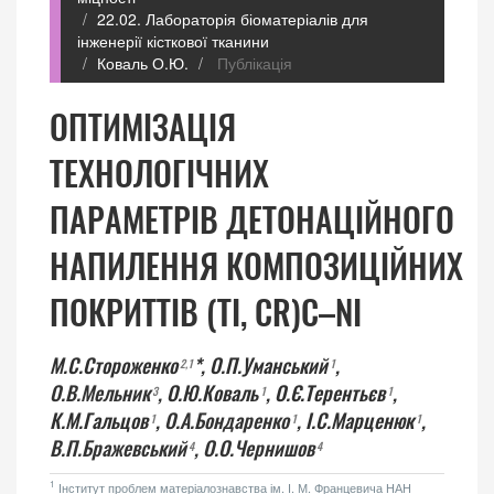
22.02. Лабораторія біоматеріалів для
інженерії кісткової тканини
Коваль О.Ю.
Публікація
ОПТИМІЗАЦІЯ
ТЕХНОЛОГІЧНИХ
ПАРАМЕТРІВ ДЕТОНАЦІЙНОГО
НАПИЛЕННЯ КОМПОЗИЦІЙНИХ
ПОКРИТТІВ (TI, CR)C–NI
М.С.Стороженко
*,
О.П.Уманський
,
2
,1
1
О.В.Meльник
,
О.Ю.Коваль
,
О.Є.Терентьєв
,
3
1
1
К.М.Гальцов
,
О.А.Бондаренко
,
І.С.Марценюк
,
1
1
1
В.П.Бражевський
,
O.О.Чернишов
4
4
1
Інститут проблем матеріалознавства ім. І. М. Францевича НАН