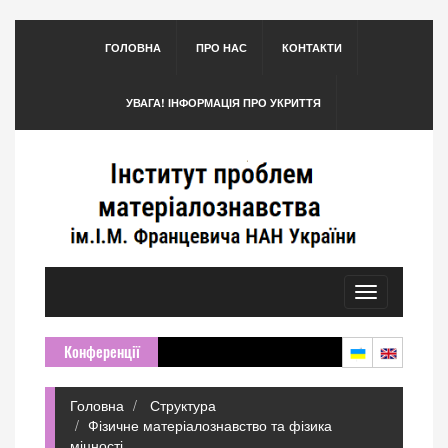
ГОЛОВНА
ПРО НАС
КОНТАКТИ
УВАГА! ІНФОРМАЦІЯ ПРО УКРИТТЯ
Toggle
navigation
Конференції
Головна
Структура
Фізичне матеріалознавство та фізика
міцності