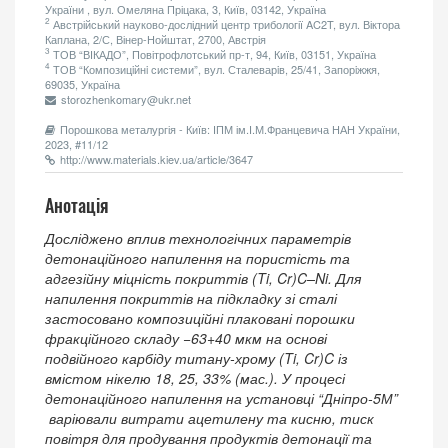
України , вул. Омеляна Пріцака, 3, Київ, 03142, Україна
2
Австрійський науково-дослідний центр трибології AC2T, вул. Віктора
Каплана, 2/С, Вінер-Нойштат, 2700, Австрія
3
ТОВ “ВІКАДО”, Повітрофлотський пр-т, 94, Київ, 03151, Україна
4
ТОВ “Композицiйнi системи”, вул. Сталеварiв, 25/41, Запорiжжя,
69035, Україна
storozhenkomary@ukr.net
Порошкова металургія - Київ: ІПМ ім.І.М.Францевича НАН України,
2023, #11/12
http://www.materials.kiev.ua/article/3647
Анотація
Досліджено вплив технологічних параметрів
детонаційного напилення на пористість та
адгезійну міцність покриттів (Ti, Cr)C–Ni. Для
напилення покриттів на підкладку зі сталі
застосовано композиційні плаковані порошки
фракційного складу −63+40 мкм на основі
подвійного карбіду титану-хрому (Ti, Cr)C із
вмістом нікелю 18, 25, 33% (мас.). У процесі
детонаційного напилення на установці “Дніпро-5М”
варі­ювали витрати ацетилену та кисню, тиск
повітря для продування продуктів детонації та