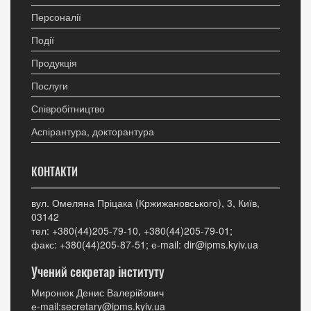
Персоналії
Події
Продукція
Послуги
Співробітництво
Аспірантура, докторантура
КОНТАКТИ
вул. Омеляна Пріцака (Кржижановського), 3, Київ,
03142
тел: +380(44)205-79-10, +380(44)205-79-01;
факс: +380(44)205-87-51; е-mail: dir@ipms.kyiv.ua
Учений секретар інституту
Миронюк Денис Валерійович
е-mail:secretary@ipms.kyiv.ua