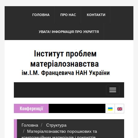
ГОЛОВНА
ПРО НАС
КОНТАКТИ
УВАГА! ІНФОРМАЦІЯ ПРО УКРИТТЯ
Toggle
navigation
Конференції
Головна
Структура
Матеріалознавство порошкових та
композиційних матеріалів і покриттів