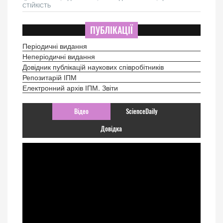
СТІЙКІСТЬ
ПУБЛІКАЦІЇ
Періодичні видання
Неперіодичні видання
Довідник публікацій наукових співробітників
Репозитарій ІПМ
Електронний архів ІПМ. Звіти
Відео
ScienceDaily
Довідка