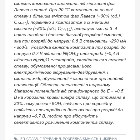
ємність композита залежить від кількості фаз
Лавеса в сплаві. При 20 °С композит на основі
сплаву з більшим вмістом фаз Лавеса (~90% (об.)
С
), порівняно з композитом з їх меншим
14+15
вмістом (~80% (об.) С
), активується на 3–4
14+15
цикли швидше і досягає більшої розрядної ємності,
яка при розряді до напруги 0,8 В становить ~290 мА
• год/г. Розрядна ємність композита при розряді до
напруги 0,7 В відносно Ni(ОН)
-електрода (~0,4 В
2
відносно Hg/HgO-електрода) складається з ємності
сплаву, обумовленої процесами його
електрохімічного гідрування–дегідрування, і
ємності міді, обумовленої її окисненням при анодній
поляризації. Область пасивності в широкому
діапазоні потенціалів від стаціонарного до Е = +0,5
В на корозійній кривій шліфа сплаву, що отримана в
30%-вому розчині КОН, свідчить про корозійну
стійкість електродів на його основі при розряді до
напруги –0,7 В, тобто про відсутність
селективного розчинення компонентів сплаву.
ZR-СПЛАВ, ГІДРУВАННЯ, РОЗРЯДНА ЄМНІСТЬ, ЦИКЛІЧНА