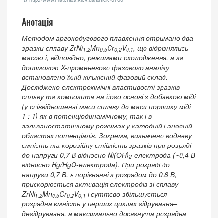
Анотація
Методом аргонодугового плавлення отримано два
зразки сплаву ZrNi
Mn
Cr
V
, що відрізнялись
1,2
0,5
0,2
0,1
масою і, відповідно, режимами охолодження, а за
допомогою X-променевого фазового аналізу
встановлено їхній кількісний фазовий склад.
Досліджено електрохімічні властивості зразків
сплаву та композита на його основі з добавкою міді
(у співвідношенні маси сплаву до маси порошку міді
1 : 1) як в потенціодинамічному, так і в
гальваностатичному режимах у катодній і анодній
областях потенціалів. Зокрема, визначено водневу
ємність та корозійну стійкість зразків при розряді
до напруги 0,7 В відносно Ni(ОН)
-електрода (~0,4 В
2
відносно Hg/HgO-електрода). При розряді до
напруги 0,7 В, в порівнянні з розрядом до 0,8 В,
прискорюється активація електродів зі сплаву
ZrNi
Mn
Cr
V
і суттєво збільшується
1,2
0,5
0,2
0,1
розрядна ємність у перших циклах гідрування–
дегідрування, а максимально досягнута розрядна