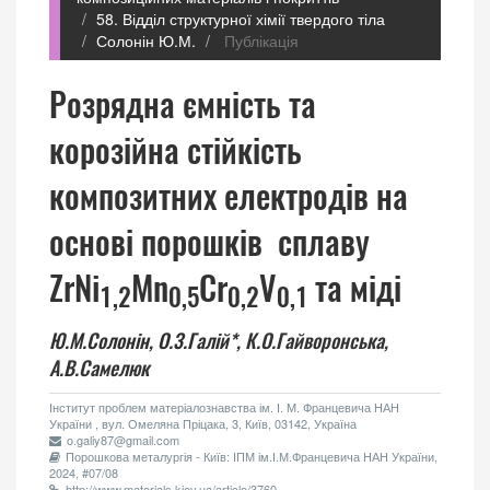
58. Відділ структурної хімії твердого тіла
Солонін Ю.М.
Публікація
Розрядна ємність та
корозійна стійкість
композитних електродів на
основі порошків сплаву
ZrNi
Mn
Cr
V
та міді
1,2
0,5
0,2
0,1
Ю.М.Солонін,
О.З.Галій*,
К.О.Гайворонська,
А.В.Самелюк
Інститут проблем матеріалознавства ім. І. М. Францевича НАН
України , вул. Омеляна Пріцака, 3, Київ, 03142, Україна
o.galiy87@gmail.com
Порошкова металургія - Київ: ІПМ ім.І.М.Францевича НАН України,
2024, #07/08
http://www.materials.kiev.ua/article/3760