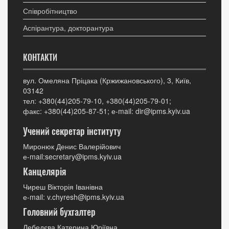
Співробітництво
Аспірантура, докторантура
КОНТАКТИ
вул. Омеляна Пріцака (Кржижановського), 3, Київ,
03142
тел: +380(44)205-79-10, +380(44)205-79-01;
факс: +380(44)205-87-51; е-mail: dir@ipms.kyiv.ua
Учений секретар інституту
Миронюк Денис Валерійович
е-mail:secretary@ipms.kyiv.ua
Канцелярія
Чиреш Вікторія Іванівна
е-mail: v.chyresh@ipms.kyiv.ua
Головний бухгалтер
Лебедєва Катерина Юріївна