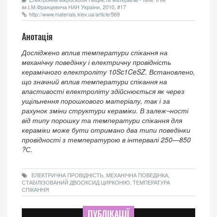
ім.І.М.Францевича НАН України, 2010, #17
http://www.materials.kiev.ua/article/569
Анотація
Досліджено вплив температури спікання на
механічну поведінку і електричну провідність
керамічного електроліту 10Sc1CeSZ. Встановлено,
що значний вплив температури спікання на
властивості електроліту здійснюється як через
ущільнення порошкового матеріалу, так і за
рахунок зміни структури кераміки. В залеж¬ності
від типу порошку та температури спікання для
кераміки може бути отримано два типи поведінки
провідності з температурою в інтервалі 250—850
?С.
ЕЛЕКТРИЧНА ПРОВІДНІСТЬ, МЕХАНІЧНА ПОВЕДІНКА,
СТАБІЛІЗОВАНИЙ ДВООКСИД ЦИРКОНІЮ, ТЕМПЕРАТУРА
СПІКАННЯ
ПУБЛІКАЦІЇ