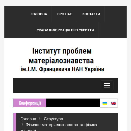
ГОЛОВНА
ПРО НАС
КОНТАКТИ
УВАГА! ІНФОРМАЦІЯ ПРО УКРИТТЯ
Toggle
navigation
Конференції
Головна
Структура
Фізичне матеріалознавство та фізика
міцності