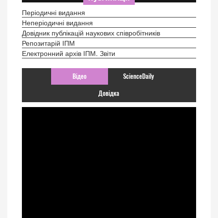
Періодичні видання
Неперіодичні видання
Довідник публікацій наукових співробітників
Репозитарій ІПМ
Електронний архів ІПМ. Звіти
Відео
ScienceDaily
Довідка