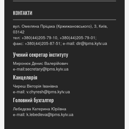
КОНТАКТИ
вул. Омеляна Пріцака (Кржижановського), 3, Київ,
03142
тел: +380(44)205-79-10, +380(44)205-79-01;
факс: +380(44)205-87-51; е-mail: dir@ipms.kyiv.ua
Учений секретар інституту
Миронюк Денис Валерійович
е-mail:secretary@ipms.kyiv.ua
Канцелярія
Чиреш Вікторія Іванівна
е-mail: v.chyresh@ipms.kyiv.ua
Головний бухгалтер
Лебедєва Катерина Юріївна
е-mail: k.lebedieva@ipms.kyiv.ua