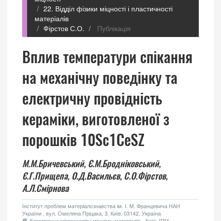
22. Відділ фізики міцності і пластичності
матеріалів
Фірстов С.О.
Публікація
Вплив температури спікання
на механічну поведінку та
електричну провідність
кераміки, виготовленої з
порошків 10Sc1CeSZ
М.М.Бричевський,
Є.М.Бродніковський,
Є.Г.Прищепа,
О.Д.Васильєв,
С.О.Фірстов,
А.Л.Смірнова
Інститут проблем матеріалознавства ім. І. М. Францевича НАН
України , вул. Омеляна Пріцака, 3, Київ, 03142, Україна
Електронна мікроскопія і міцність матеріалів - Київ: ІПМ