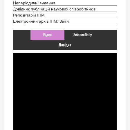
Неперіодичні видання
Довідник публікацій наукових співробітників
Репозитарій ІПМ
Електронний архів ІПМ. Звіти
Відео
ScienceDaily
Довідка