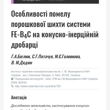
Особливості помелу
порошкової шихти системи
FE-B
C на конусно-інерційній
4
дробарці
Г.А.Баглюк,
С.Г.Пятачук,
М.Є.Головкова,
В. М.Дядюн
Інститут проблем матеріалознавства ім. І. М. Францевича НАН
України , вул. Омеляна Пріцака, 3, Київ, 03142, Україна
Порошкова металургія - Київ: ІПМ ім.І.М.Францевича НАН України,
2008, #03/04
http://www.materials.kiev.ua/article/720
Анотація
Досліджено можливість застосування конусно-