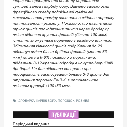
інерційної дробарки для розмелу порошкових
сумішей заліза і карбіду бору. Вивчено залежності
фракційного складу подрібненої суміші від
максимального розміру частинок вихідного порошку
та тривалості розмелу. Показано, що навіть після
трьох циклів проходження шихти через дробарку
вміст відносно крупних фракцій (більше 100 мкм)
істотно знижується порівняно з вихідною шихтою.
Збільшення кількості циклів подрібнення до 20
підвищує вміст більш дрібних фракцій (менше 63
мкм) лише на 6-8% порівняно з порошками,
підданими 3-12-кратній обробці в конусно-інерційній
дробарці. Це дає підстави говорити про
недоцільність застосування більше 3-6 циклів для
отримання порошку Fе-В
С з оптимальним
4
вмістом фракції <100>63 мкм.
ДРОБАРКА, КАРБІД БОРУ, ПОРОШОК, РОЗМЕЛ
ПУБЛІКАЦІЇ
Періодичні видання