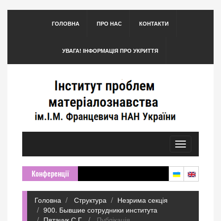
ГОЛОВНА
ПРО НАС
КОНТАКТИ
УВАГА! ІНФОРМАЦІЯ ПРО УКРИТТЯ
Toggle
navigation
Конференції
Головна
Структура
Незрима секція
900. Бывшие сотрудники института
Пятачук С.Г.
Публікація