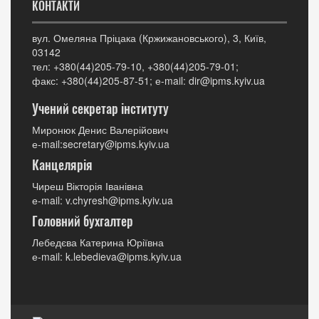
КОНТАКТИ
вул. Омеляна Пріцака (Кржижановського), 3, Київ,
03142
тел: +380(44)205-79-10, +380(44)205-79-01;
факс: +380(44)205-87-51; е-mail: dir@ipms.kyiv.ua
Учений секретар інституту
Миронюк Денис Валерійович
е-mail:secretary@ipms.kyiv.ua
Канцелярія
Чиреш Вікторія Іванівна
е-mail: v.chyresh@ipms.kyiv.ua
Головний бухгалтер
Лебедєва Катерина Юріївна
е-mail: k.lebedieva@ipms.kyiv.ua