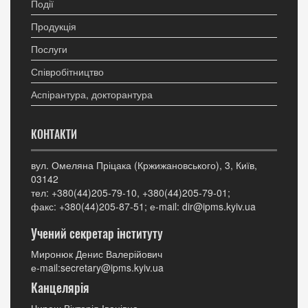
Події
Продукція
Послуги
Співробітництво
Аспірантура, докторантура
КОНТАКТИ
вул. Омеляна Пріцака (Кржижановського), 3, Київ,
03142
тел: +380(44)205-79-10, +380(44)205-79-01;
факс: +380(44)205-87-51; е-mail: dir@ipms.kyiv.ua
Учений секретар інституту
Миронюк Денис Валерійович
е-mail:secretary@ipms.kyiv.ua
Канцелярія
Чиреш Вікторія Іванівна