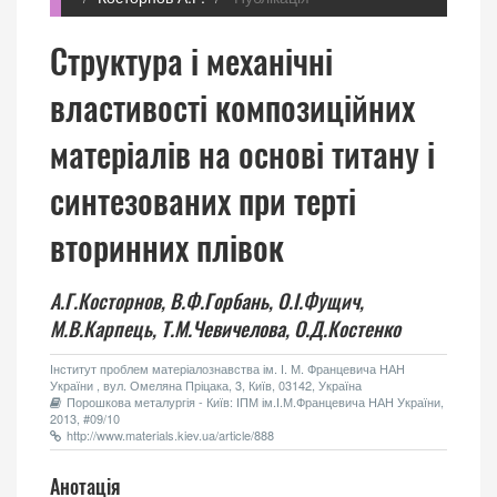
Структура і механічні
властивості композиційних
матеріалів на основі титану і
синтезованих при терті
вторинних плівок
А.Г.Косторнов,
В.Ф.Горбань,
О.І.Фущич,
М.В.Карпець,
Т.М.Чевичелова,
О.Д.Костенко
Інститут проблем матеріалознавства ім. І. М. Францевича НАН
України , вул. Омеляна Пріцака, 3, Київ, 03142, Україна
Порошкова металургія - Київ: ІПМ ім.І.М.Францевича НАН України,
2013, #09/10
http://www.materials.kiev.ua/article/888
Анотація