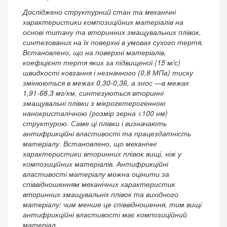
Досліджено структурний стан та механічні
характеристики композиційних матеріалів на
основі титану та вторинних змащувальних плівок,
синтезованих на їх поверхні в умовах сухого тертя.
Встановлено, що на поверхні матеріалів,
коефіцієнт тертя яких за підвищеної (15 м/с)
швидкості ковзання і незначного (0,8 МПа) тиску
змінюються в межах 0,30-0,36, а знос —в межах
1,91-68,3 мг/км, синтезуються вторинні
змащувальні плівки з мікрогетерогенною
нанокристалічною (розмір зерна <100 нм)
структурою. Саме ці плівки і визначають
антифрикційні властивості та працездатність
матеріалу. Встановлено, що механічні
характеристики вторинних плівок вищі, ніж у
композиційних матеріалів. Антифрикційні
властивості матеріалу можна оцінити за
співвідношенням механічних характеристик
вторинних змащувальніх плівок та вихідного
матеріалу: чим менше це співвідношення, тим вищі
антифрикційні властивості має композиційний
матеріал.