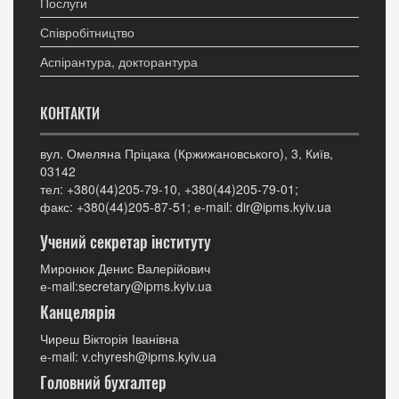
Послуги
Співробітництво
Аспірантура, докторантура
КОНТАКТИ
вул. Омеляна Пріцака (Кржижановського), 3, Київ,
03142
тел: +380(44)205-79-10, +380(44)205-79-01;
факс: +380(44)205-87-51; е-mail: dir@ipms.kyiv.ua
Учений секретар інституту
Миронюк Денис Валерійович
е-mail:secretary@ipms.kyiv.ua
Канцелярія
Чиреш Вікторія Іванівна
е-mail: v.chyresh@ipms.kyiv.ua
Головний бухгалтер