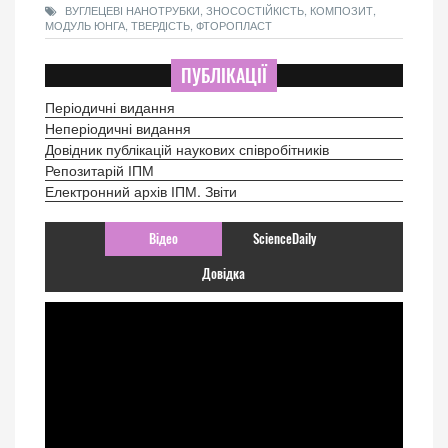
ВУГЛЕЦЕВІ НАНОТРУБКИ, ЗНОСОСТІЙКІСТЬ, КОМПОЗИТ,
МОДУЛЬ ЮНГА, ТВЕРДІСТЬ, ФТОРОПЛАСТ
ПУБЛІКАЦІЇ
Періодичні видання
Неперіодичні видання
Довідник публікацій наукових співробітників
Репозитарій ІПМ
Електронний архів ІПМ. Звіти
Відео
ScienceDaily
Довідка