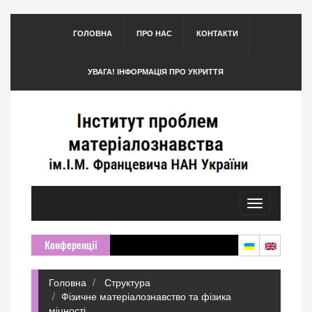
ГОЛОВНА
ПРО НАС
КОНТАКТИ
УВАГА! ІНФОРМАЦІЯ ПРО УКРИТТЯ
Toggle
navigation
Конференції
Головна
Структура
Фізичне матеріалознавство та фізика
міцності