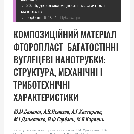
22. Відділ фізики міцності і пластичності
матеріалів
Горбань В.Ф.
Публікація
КОМПОЗИЦІЙНИЙ МАТЕРІАЛ
ФТОРОПЛАСТ–БАГАТОСТІННІ
ВУГЛЕЦЕВІ НАНОТРУБКИ:
СТРУКТУРА, МЕХАНІЧНІ І
ТРИБОТЕХНІЧНІ
ХАРАКТЕРИСТИКИ
Ю.М.Солонін,
А.В.Ненахов,
А.Г.Косторнов,
М.І.Даниленко,
В.Ф.Горбань,
М.В.Карпець
Інститут проблем матеріалознавства ім. І. М. Францевича НАН