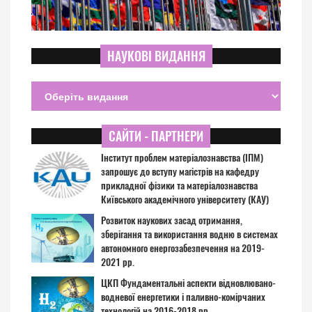
НАУКОВІ ВИДАННЯ
САЙТИ - ПАРТНЕРИ
Інститут проблем матеріалознавства (ІПМ)
запрошує до вступу магістрів на кафедру
прикладної фізики та матеріалознавства
Київського академічного університету (КАУ)
Розвиток наукових засад отримання,
зберігання та використання водню в системах
автономного енергозабезпечення на 2019-
2021 рр.
ЦКП Фундаментальні аспекти відновлювано-
водневої енергетики і паливно-комірчаних
технологій на 2016-2018 рр.