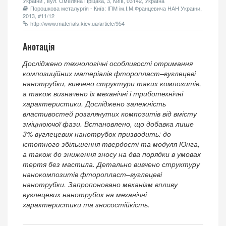
України , вул. Омеляна Пріцака, 3, Київ, 03142, Україна
Порошкова металургія - Київ: ІПМ ім.І.М.Францевича НАН України,
2013, #11/12
http://www.materials.kiev.ua/article/954
Анотація
Досліджено технологічні особливості отримання
композиційних матеріалів фторопласт–вуглецеві
нанотрубки, вивчено структури таких композитів,
а також визначено їх механічні і триботехнічні
характеристики. Досліджено залежність
властивостей розглянутих композитів від вмісту
зміцнюючої фази. Встановлено, що добавка лише
3% вуглецевих нанотрубок призводить: до
істотного збільшення твердості та модуля Юнга,
а також до зниження зносу на два порядки в умовах
тертя без мастила. Детально вивчено структуру
нанокомпозитів фторопласт–вуглецеві
нанотрубки. Запропоновано механізм впливу
вуглецевих нанотрубок на механічні
характеристики та зносостійкість.