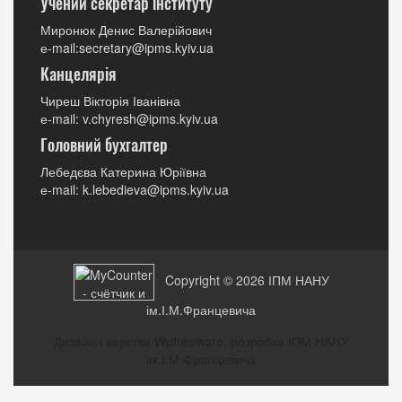
Учений секретар інституту
Миронюк Денис Валерійович
е-mail:secretary@ipms.kyiv.ua
Канцелярія
Чиреш Вікторія Іванівна
е-mail: v.chyresh@ipms.kyiv.ua
Головний бухгалтер
Лебедєва Катерина Юріївна
е-mail: k.lebedieva@ipms.kyiv.ua
Copyright © 2026
ІПМ НАНУ
ім.І.М.Францевича
Дизайн і верстка Wpfreeware, розробка ІПМ НАНУ
ім.І.М.Францевича