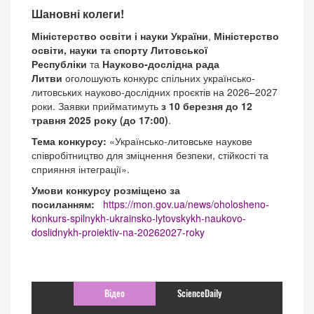
Шановні колеги!
Міністерство освіти і науки України
,
Міністерство
освіти, науки та спорту Литовської
Республіки
та
Науково-дослідна рада
Литви
оголошують конкурс спільних українсько-
литовських науково-дослідних проєктів на 2026–2027
роки. Заявки прийматимуть
з 10 березня до 12
травня 2025 року (до 17:00)
.
Тема конкурсу:
«Українсько-литовське наукове
співробітництво для зміцнення безпеки, стійкості та
сприяння інтеграції».
Умови конкурсу розміщено за
посиланням:
https://mon.gov.ua/news/oholosheno-
konkurs-spilnykh-ukrainsko-lytovskykh-naukovo-
doslidnykh-proiektiv-na-20262027-roky
Відео
ScienceDaily