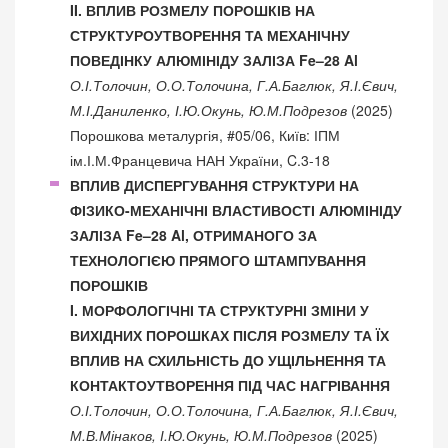
II. ВПЛИВ РОЗМЕЛУ ПОРОШКІВ НА
СТРУКТУРОУТВОРЕННЯ ТА МЕХАНІЧНУ
ПОВЕДІНКУ АЛЮМІНІДУ ЗАЛІЗА Fe–28 Al
О.І.Толочин, О.О.Толочина, Г.А.Баглюк, Я.І.Євич,
М.І.Даниленко, І.Ю.Окунь, Ю.М.Подрезов
(2025)
Порошкова металургія, #05/06, Київ: ІПМ
ім.І.М.Францевича НАН України, C.3-18
ВПЛИВ ДИСПЕРГУВАННЯ СТРУКТУРИ НА
ФІЗИКО-МЕХАНІЧНІ ВЛАСТИВОСТІ АЛЮМІНІДУ
ЗАЛІЗА Fe–28 Al, ОТРИМАНОГО ЗА
ТЕХНОЛОГІЄЮ ПРЯМОГО ШТАМПУВАННЯ
ПОРОШКІВ
I. МОРФОЛОГІЧНІ ТА СТРУКТУРНІ ЗМІНИ У
ВИХІДНИХ ПОРОШКАХ ПІСЛЯ РОЗМЕЛУ ТА ЇХ
ВПЛИВ НА СХИЛЬНІСТЬ ДО УЩІЛЬНЕННЯ ТА
КОНТАКТОУТВОРЕННЯ ПІД ЧАС НАГРІВАННЯ
О.І.Толочин, О.О.Толочина, Г.А.Баглюк, Я.І.Євич,
М.В.Мінаков, І.Ю.Окунь, Ю.М.Подрезов
(2025)