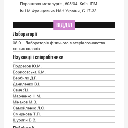
Порошкова металургія, #03/04, Київ: ІПМ
ім.І.М.Францевича НАН України, C.17-33
ВІДДІЛ
Лабораторії
08.01. Лабораторія фізичного матеріалознавства
легких сплавів
Науковці і співробітники
Подрезов Ю.М.
Борисовська К.М.
Вербило Д.Г.
Даниленко В.І.
Євич Я.І.
Марченко Н.М.
Мінаков М.В.
Самойленко Л.О.
Смирнова Т.П.
Шуригін Б.В.