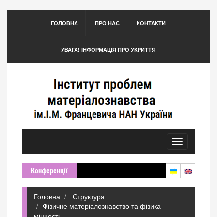
ГОЛОВНА
ПРО НАС
КОНТАКТИ
УВАГА! ІНФОРМАЦІЯ ПРО УКРИТТЯ
Toggle
navigation
Конференції
Головна
Структура
Фізичне матеріалознавство та фізика
міцності