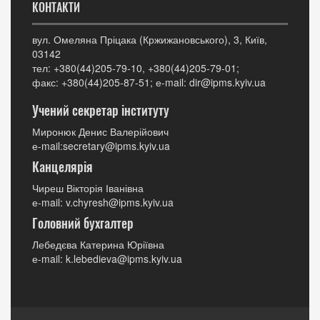
КОНТАКТИ
вул. Омеляна Пріцака (Кржижановського), 3, Київ,
03142
тел: +380(44)205-79-10, +380(44)205-79-01;
факс: +380(44)205-87-51; е-mail: dir@ipms.kyiv.ua
Учений секретар інституту
Миронюк Денис Валерійович
е-mail:secretary@ipms.kyiv.ua
Канцелярія
Чиреш Вікторія Іванівна
е-mail: v.chyresh@ipms.kyiv.ua
Головний бухгалтер
Лебедєва Катерина Юріївна
е-mail: k.lebedieva@ipms.kyiv.ua