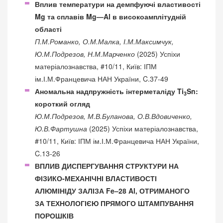
Вплив температури на демпфуючі властивості
Mg та сплавів Mg—Al в високоамплітудній
області
П.М.Романко, О.М.Малка, І.М.Максимчук,
Ю.М.Подрезов, Н.М.Марченко
(2025) Успіхи
матеріалознавства, #10/11, Київ: ІПМ
ім.І.М.Францевича НАН України, C.37-49
Аномальна надпружність інтерметаліду Ti
Sn:
3
короткий огляд
Ю.М.Подрезов, М.В.Буланова, О.В.Вдовиченко,
Ю.В.Фартушна
(2025) Успіхи матеріалознавства,
#10/11, Київ: ІПМ ім.І.М.Францевича НАН України,
C.13-26
ВПЛИВ ДИСПЕРГУВАННЯ СТРУКТУРИ НА
ФІЗИКО-МЕХАНІЧНІ ВЛАСТИВОСТІ
АЛЮМІНІДУ ЗАЛІЗА Fe–28 Al, ОТРИМАНОГО
ЗА ТЕХНОЛОГІЄЮ ПРЯМОГО ШТАМПУВАННЯ
ПОРОШКІВ