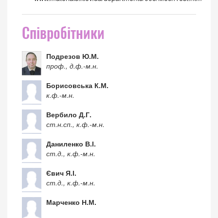
Співробітники
Подрезов Ю.М.
проф., д.ф.-м.н.
Борисовська К.М.
к.ф.-м.н.
Вербило Д.Г.
ст.н.сп., к.ф.-м.н.
Даниленко В.І.
ст.д., к.ф.-м.н.
Євич Я.І.
ст.д., к.ф.-м.н.
Марченко Н.М.