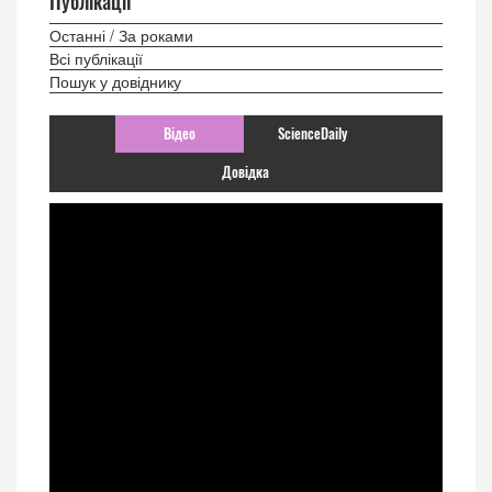
Публікації
Останні / За роками
Всі публікації
Пошук у довіднику
Відео
ScienceDaily
Довідка