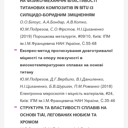
НА ФІЗИКО-МЕХАНІЧНІ ВЛАСТИВОСТІ
ТИТАНОВИХ КОМПОЗИТІВ IN SITU ІЗ
СИЛІЦИДО-БОРИДНИМ ЗМІЦНЕННЯМ
О.О.Білоус, А.А.Бондар, А.В.Котко,
Ю.М.Подрезов, С.О.Фірстов, Н.І.Циганенко
(2019) Порошкова металургія, #09/10, Київ: ІПМ
ім.І.М.Францевича НАН України, C.55-68
Експрес-метод прогнозування довготривалої
міцності та опору повзучості в
високотемпературних сплавах на основі
титану
Ю.М.Подрезов, Д.Г.Вербило, В.І.Даниленко,
Н.І.Циганенко, Б.В.Шуригін, П.М.Романко
(2018)
Електронна мікроскопія і міцність матеріалів, #24,
Київ: ІПМ ім.І.М.Францевича НАН України, C.35-46
СТРУКТУРА ТА ВЛАСТИВОСТІ СПЛАВІВ НА
ОСНОВІ TiAl, ЛЕГОВАНИХ НІОБІЄМ ТА
ХРОМОМ