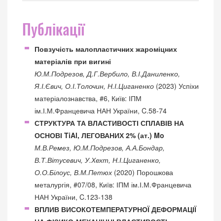
Публікації
Повзучість малопластичних жароміцних
матеріалів при вигині
Ю.М.Подрезов, Д.Г.Вербило, В.І.Даниленко,
Я.І.Євич, О.І.Толочин, Н.І.Циганенко
(2023) Успіхи
матеріалознавства, #6, Київ: ІПМ
ім.І.М.Францевича НАН України, C.58-74
СТРУКТУРА ТА ВЛАСТИВОСТІ СПЛАВІВ НА
ОСНОВІ TiAl, ЛЕГОВАНИХ 2% (ат.) Mo
М.В.Ремез, Ю.М.Подрезов, А.А.Бондар,
В.Т.Вітусевич, У.Хехт, Н.І.Циганенко,
О.О.Білоус, В.М.Петюх
(2020) Порошкова
металургія, #07/08, Київ: ІПМ ім.І.М.Францевича
НАН України, C.123-138
ВПЛИВ ВИСОКОТЕМПЕРАТУРНОЇ ДЕФОРМАЦІЇ