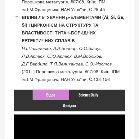
Порошкова металургія, #07/08, Київ: ІПМ
ім.І.М.Францевича НАН України, C.25-45
ВПЛИВ ЛЕГУВАННЯ р-ЕЛЕМЕНТАМИ (Ai, Si, Ge,
Si) І ЦИРКОНIЄМ НА СТРУКТУРУ ТА
ВЛАСТИВОСТI ТИТАН-БОРИДНИХ
ЕВТЕКТИЧНИХ СПЛАВIВ
Н.І.Циганенко, А.А.Бондар, О.О.Білоус,
Л.В.Артюх, С.Ю.Артюх, В.М.Вобліков,
Д.Г.Вербило, Т.Я.Великанова, С.О.Фірстов
(2011) Порошкова металургія, #07/08, Київ: ІПМ
ім.І.М.Францевича НАН України, C.133-156
Відео
ScienceDaily
Довідка