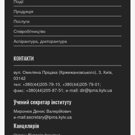
Події
Продукція
Послуги
Співробітництво
Аспірантура, докторантура
КОНТАКТИ
вул. Омеляна Пріцака (Кржижановського), 3, Київ,
03142
тел: +380(44)205-79-10, +380(44)205-79-01;
факс: +380(44)205-87-51; е-mail: dir@ipms.kyiv.ua
Учений секретар інституту
Миронюк Денис Валерійович
е-mail:secretary@ipms.kyiv.ua
Канцелярія
Чиреш Вікторія Іванівна