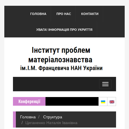
ГОЛОВНА
ПРО НАС
КОНТАКТИ
УВАГА! ІНФОРМАЦІЯ ПРО УКРИТТЯ
Toggle
navigation
Конференції
Головна
Структура
Циганенко Наталія Іванівна