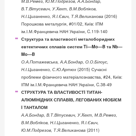
М.В.Ремез, Ю.М.Подрезов, А.А.Бондар,
В.Т.Вітусевич, У.Xехт, В.М.Вобліков,
Н.І.Циганенко, Я.І.Євич, Т.Я.Великанова
(2016)
Порошкова металургія, #01/02, Київ: ІПМ
ім.І.М.Францевича НАН України, C.119-140
Структура та властивості металоборидних
евтектичних сплавів систем Ti—Mo—B та Nb—
Mo—B
О.А.Потажевська, А.А.Бондар, О.О.Білоус,
Н.І.Циганенко, С.Ю.Артюх
(2015) Сучасні
проблеми фізичного матеріалознавства, #24, Київ:
ІПМ ім.І.М.Францевича НАН України, C.38-49
СТРУКТУРА ТА ВЛАСТИВОСТI ТИТАН-
АЛЮМIНIДНИХ СПЛАВIВ, ЛЕГОВАНИХ НIОБIЄМ
I ТАНТАЛОМ
А.А.Бондар, В.Т.Вiтусевич, У.Xехт, М.В.Ремез,
В.М.Воблiков, Н.І.Циганенко, Я.І.Євич,
Ю.М.Подрезов, Т.Я.Великанова
(2011)