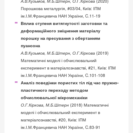
А.В.Кузьмов, М.Б.Штерн, О.Г.Кіркова
(2020)
Порошкова металургія, #03/04, Київ: ІПМ
ім.І.М.Францевича НАН України, C.11-19
Вплив ступеня витягнутості заготовки та
деформаційного зміцнення матеріалу
порошку на пресування з обертанням
пуансона
А.В.Кузьмов, М.Б.Штерн, О.Г.Кіркова
(2019)
Математичні моделі і обчислювальний
експеримент в матеріалознавстві, #21, Київ: ІПМ
ім.І.М.Францевича НАН України, C.101-108
Аналіз поведінки пористих тіл під час пружно-
пластичного переходу методом
обчислювальної мікромеханіки
О.Г.Кіркова, М.Б.Штерн
(2018) Математичні
моделі і обчислювальний експеримент в
матеріалознавстві, #20, Київ: ІПМ
ім.І.М.Францевича НАН України, C.83-91