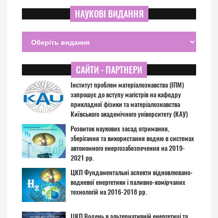
НАУКОВІ ВИДАННЯ
САЙТИ - ПАРТНЕРИ
Інститут проблем матеріалознавства (ІПМ)
запрошує до вступу магістрів на кафедру
прикладної фізики та матеріалознавства
Київського академічного університету (КАУ)
Розвиток наукових засад отримання,
зберігання та використання водню в системах
автономного енергозабезпечення на 2019-
2021 рр.
ЦКП Фундаментальні аспекти відновлювано-
водневої енергетики і паливно-комірчаних
технологій на 2016-2018 рр.
ЦКП Водень в альтернативній енергетиці та