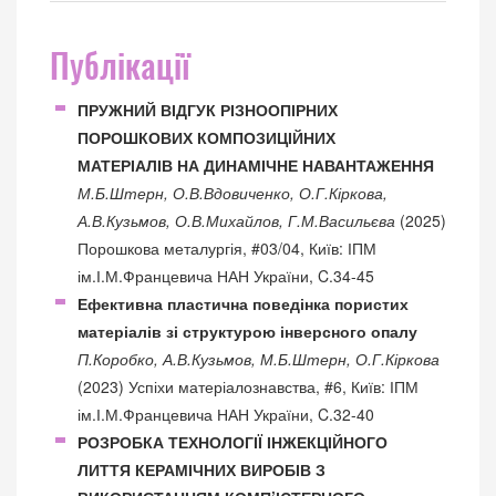
Публікації
ПРУЖНИЙ ВІДГУК РІЗНООПІРНИХ
ПОРОШКОВИХ КОМПОЗИЦІЙНИХ
МАТЕРІАЛІВ НА ДИНАМІЧНЕ НАВАНТАЖЕННЯ
М.Б.Штерн, О.В.Вдовиченко, О.Г.Кіркова,
А.В.Кузьмов, О.В.Михайлов, Г.М.Васильєва
(2025)
Порошкова металургія, #03/04, Київ: ІПМ
ім.І.М.Францевича НАН України, C.34-45
Ефективна пластична поведінка пористих
матеріалів зі структурою інверсного опалу
П.Коробко, А.В.Кузьмов, М.Б.Штерн, О.Г.Кіркова
(2023) Успіхи матеріалознавства, #6, Київ: ІПМ
ім.І.М.Францевича НАН України, C.32-40
РОЗРОБКА ТЕХНОЛОГІЇ ІНЖЕКЦІЙНОГО
ЛИТТЯ КЕРАМІЧНИХ ВИРОБІВ З