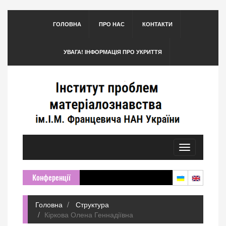
ГОЛОВНА
ПРО НАС
КОНТАКТИ
УВАГА! ІНФОРМАЦІЯ ПРО УКРИТТЯ
Toggle
navigation
Конференції
Головна
Структура
Кіркова Олена Геннадіївна