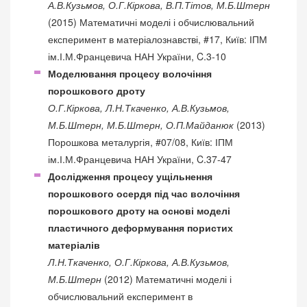
А.В.Кузьмов, О.Г.Кіркова, В.П.Тітов, М.Б.Штерн
(2015) Математичні моделі і обчислювальний
експеримент в матеріалознавстві, #17, Київ: ІПМ
ім.І.М.Францевича НАН України, C.3-10
Моделювання процесу волочіння
порошкового дроту
О.Г.Кіркова, Л.Н.Ткаченко, А.В.Кузьмов,
М.Б.Штерн, М.Б.Штерн, О.П.Майданюк
(2013)
Порошкова металургія, #07/08, Київ: ІПМ
ім.І.М.Францевича НАН України, C.37-47
Дослідження процесу ущільнення
порошкового осердя під час волочіння
порошкового дроту на основі моделі
пластичного деформування пористих
матеріалів
Л.Н.Ткаченко, О.Г.Кіркова, А.В.Кузьмов,
М.Б.Штерн
(2012) Математичні моделі і
обчислювальний експеримент в