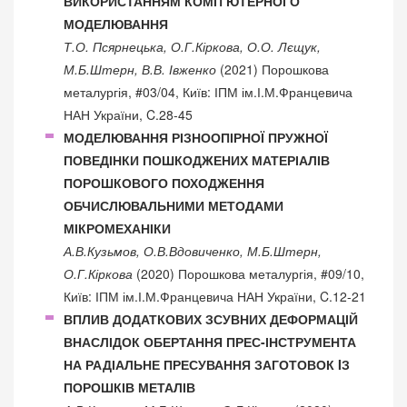
ВИКОРИСТАННЯМ КОМП’ЮТЕРНОГО
МОДЕЛЮВАННЯ
Т.О. Псярнецька, О.Г.Кіркова, О.О. Лєщук,
М.Б.Штерн, В.В. Івженко
(2021) Порошкова
металургія, #03/04, Київ: ІПМ ім.І.М.Францевича
НАН України, C.28-45
МОДЕЛЮВАННЯ РІЗНООПІРНОЇ ПРУЖНОЇ
ПОВЕДІНКИ ПОШКОДЖЕНИХ МАТЕРІАЛІВ
ПОРОШКОВОГО ПОХОДЖЕННЯ
ОБЧИСЛЮВАЛЬНИМИ МЕТОДАМИ
МІКРОМЕХАНІКИ
А.В.Кузьмов, О.В.Вдовиченко, М.Б.Штерн,
О.Г.Кіркова
(2020) Порошкова металургія, #09/10,
Київ: ІПМ ім.І.М.Францевича НАН України, C.12-21
ВПЛИВ ДОДАТКОВИХ ЗСУВНИХ ДЕФОРМАЦІЙ
ВНАСЛІДОК ОБЕРТАННЯ ПРЕС-ІНСТРУМЕНТА
НА РАДІАЛЬНЕ ПРЕСУВАННЯ ЗАГОТОВОК IЗ
ПОРОШКІВ МЕТАЛІВ