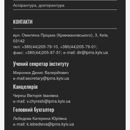
Аспірантура, докторантура
КОНТАКТИ
вул. Омеляна Пріцака (Кржижановського), 3, Київ,
03142
тел: +380(44)205-79-10, +380(44)205-79-01;
факс: +380(44)205-87-51; е-mail: dir@ipms.kyiv.ua
Учений секретар інституту
Миронюк Денис Валерійович
е-mail:secretary@ipms.kyiv.ua
Канцелярія
Чиреш Вікторія Іванівна
е-mail: v.chyresh@ipms.kyiv.ua
Головний бухгалтер
Лебедєва Катерина Юріївна
е-mail: k.lebedieva@ipms.kyiv.ua