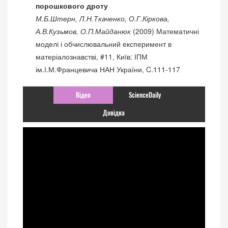
порошкового дроту
М.Б.Штерн, Л.Н.Ткаченко, О.Г.Кіркова,
А.В.Кузьмов, О.П.Майданюк
(2009) Математичні
моделі і обчислювальний експеримент в
матеріалознавстві, #11, Київ: ІПМ
ім.І.М.Францевича НАН України, C.111-117
Відео
ScienceDaily
Довідка