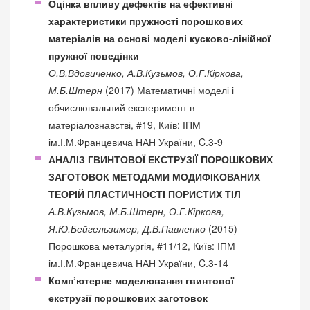
Оцінка впливу дефектів на ефективні
характеристики пружності порошкових
матеріалів на основі моделі кусково-лінійної
пружної поведінки
О.В.Вдовиченко, А.В.Кузьмов, О.Г.Кіркова,
М.Б.Штерн
(2017) Математичні моделі і
обчислювальний експеримент в
матеріалознавстві, #19, Київ: ІПМ
ім.І.М.Францевича НАН України, C.3-9
АНАЛІЗ ГВИНТОВОЇ ЕКСТРУЗІЇ ПОРОШКОВИХ
ЗАГОТОВОК МЕТОДАМИ МОДИФІКОВАНИХ
ТЕОРІЙ ПЛАСТИЧНОСТІ ПОРИСТИХ ТІЛ
А.В.Кузьмов, М.Б.Штерн, О.Г.Кіркова,
Я.Ю.Бейгельзимер, Д.В.Павленко
(2015)
Порошкова металургія, #11/12, Київ: ІПМ
ім.І.М.Францевича НАН України, C.3-14
Комп’ютерне моделювання гвинтової
екструзії порошкових заготовок