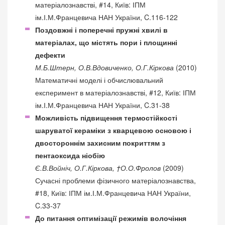
матеріалознавстві, #14, Київ: ІПМ
ім.І.М.Францевича НАН України, C.116-122
Поздовжні і поперечні пружні хвилі в
матеріалах, що містять пори і площинні
дефекти
М.Б.Штерн, О.В.Вдовиченко, О.Г.Кіркова
(2010)
Математичні моделі і обчислювальний
експеримент в матеріалознавстві, #12, Київ: ІПМ
ім.І.М.Францевича НАН України, C.31-38
Можливість підвищення термостійкості
шаруватої кераміки з кварцевою основою і
двостороннім захисним покриттям з
пентаоксида ніобію
Є.В.Войніч, О.Г.Кіркова, †О.О.Фролов
(2009)
Сучасні проблеми фізичного матеріалознавства,
#18, Київ: ІПМ ім.І.М.Францевича НАН України,
C.33-37
До питання оптимізації режимів волочіння