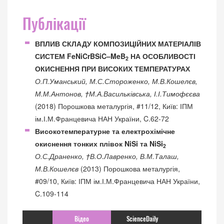
Публікації
ВПЛИВ СКЛАДУ КОМПОЗИЦІЙНИХ МАТЕРІАЛІВ
СИСТЕМ FeNiCrBSiC–MeB
НА ОСОБЛИВОСТІ
2
ОКИСНЕННЯ ПРИ ВИСОКИХ ТЕМПЕРАТУРАХ
О.П.Уманський, М.С.Стороженко, М.В.Кошелєв,
М.М.Антонов, †М.А.Васильківська, І.І.Тимофєєва
(2018) Порошкова металургія, #11/12, Київ: ІПМ
ім.І.М.Францевича НАН України, C.62-72
Високотемпературне та електрохімічне
окиснення тонких плівок NiSi та NiSi
2
О.С.Драненко, †В.О.Лавренко, В.М.Талаш,
М.В.Кошелєв
(2013) Порошкова металургія,
#09/10, Київ: ІПМ ім.І.М.Францевича НАН України,
C.109-114
Відео
ScienceDaily