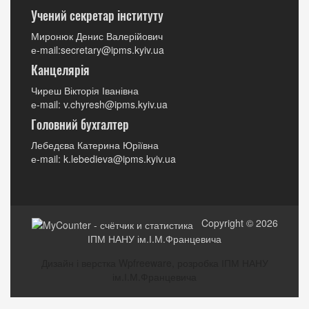
Учений секретар інституту
Миронюк Денис Валерійович
е-mail:secretary@ipms.kyiv.ua
Канцелярія
Чиреш Вікторія Іванівна
е-mail: v.chyresh@ipms.kyiv.ua
Головний бухгалтер
Лебедєва Катерина Юріївна
е-mail: k.lebedieva@ipms.kyiv.ua
Copyright © 2026
ІПМ НАНУ ім.І.М.Францевича
Дизайн і верстка Wpfreeware, розробка ІПМ НАНУ
ім.І.М.Францевича