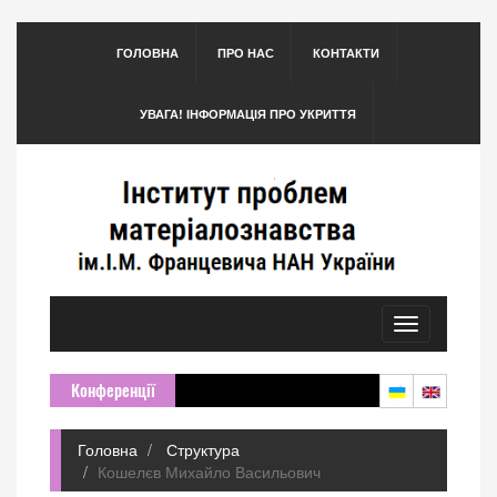
ГОЛОВНА
ПРО НАС
КОНТАКТИ
УВАГА! ІНФОРМАЦІЯ ПРО УКРИТТЯ
Toggle
navigation
Конференції
Головна
Структура
Кошелєв Михайло Васильович