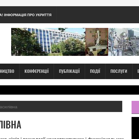
А! ІНФОРМАЦІЯ ПРО УКРИТТЯ
ТНИЦТВО
КОНФЕРЕНЦІЇ
ПУБЛІКАЦІЇ
ПОДІЇ
ПОСЛУГИ
асилівна
ЛІВНА
ико-хімія і технології наноструктурних і функціональних