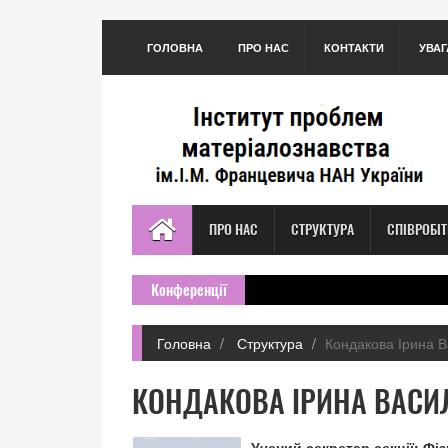
ГОЛОВНА
ПРО НАС
КОНТАКТИ
УВАГ
ПРО НАС
СТРУКТУРА
СПІВРОБІ
Конференції
Головна
Структура
Кондакова Ірина В
КОНДАКОВА ІРИНА ВАСИ
Учений секретар секції: Фіз