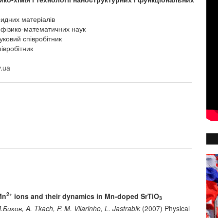
сидних матеріалів
 фізико-математичних наук
уковий співробітник
івробітник
v.ua
2+
Mn
ions and their dynamics in Mn-doped SrTiO
3
иков, A. Tkach, P. M. Vilarinho, L. Jastrabik
(2007) Physical