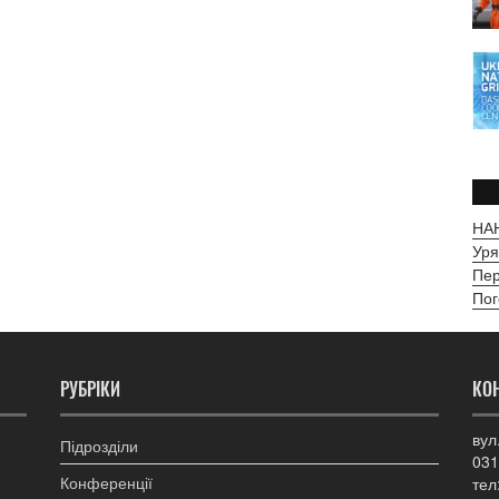
НАН
Уря
Пер
Пог
РУБРІКИ
КО
вул
Підрозділи
031
Конференції
тел