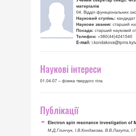
матеріалів
04. Відділ функціональних ок
Науковий ступінь:
кандидат
Наукове звання:
старший на
Посада:
старший науковий сп
Телефон:
+380(44)4241540
E-mail:
i.kondakova@ipms.kyi
Наукові інтереси
01.04.07 – фізика твердого тіла
Публікації
Electron spin resonance investigation of 
М.Д.Глинчук, І.В.Кондакова, В.В.Лагута, І.П.Б