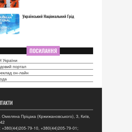
Український Національний Грід
ПОСИЛАННЯ
 України
довий портал
еклад он-лайн
ода
НТАКТИ
. Омеляна Пріцака (Кржижановського), 3, Київ,
42
: +380(44)205-79-10, +380(44)205-79-01;