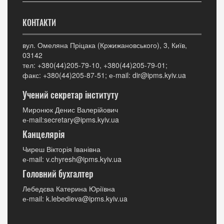
КОНТАКТИ
вул. Омеляна Пріцака (Кржижановського), 3, Київ,
03142
тел: +380(44)205-79-10, +380(44)205-79-01;
факс: +380(44)205-87-51; е-mail: dir@ipms.kyiv.ua
Учений секретар інституту
Миронюк Денис Валерійович
е-mail:secretary@ipms.kyiv.ua
Канцелярія
Чиреш Вікторія Іванівна
е-mail: v.chyresh@ipms.kyiv.ua
Головний бухгалтер
Лебедєва Катерина Юріївна
е-mail: k.lebedieva@ipms.kyiv.ua