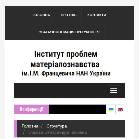
ГОЛОВНА
ПРО НАС
КОНТАКТИ
УВАГА! ІНФОРМАЦІЯ ПРО УКРИТТЯ
Toggle
navigation
Конференції
Головна
Структура
Юркова Олександра Іванівна