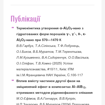
Публікації
Термокінетика утворення α-Al
O
-нано з
2
3
гідратованих форм порошків γ-, γ’-, θ-, κ-
Al
O
-нано при 570—1470 К
2
3
В.В.Гарбуз, Т.А.Сілінська, Т.Ф.Лобунець,
О.І.Биков, В.Б.Муратов, Т.М.Терентьєва,
Л.М.Кузьменко, В.А.Сидоренчук, О.О.Васільєв,
О.І.Оліфан, Т.В.Хомко
(2025) Успіхи
матеріалознавства, #10/11, Київ: ІПМ
ім.І.М.Францевича НАН України, C.100-117
Вплив вмісту частинок другої фази на
зміцнюючий ефект в композитах Al–AlB
,
12
отриманих методом рідиннофазного спікання
М.О.Єфімов, В.А.Гончарук, В.В.Купрін,
Н.П.Захарова, В.Б.Муратов
(2024) Порошкова