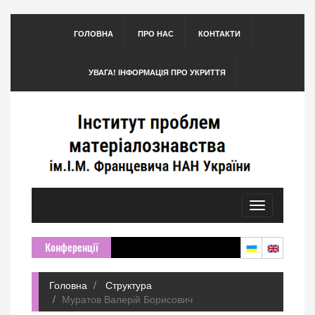
ГОЛОВНА
ПРО НАС
КОНТАКТИ
УВАГА! ІНФОРМАЦІЯ ПРО УКРИТТЯ
Toggle
navigation
Конференції
Головна
Структура
Муратов Валерій Борисович