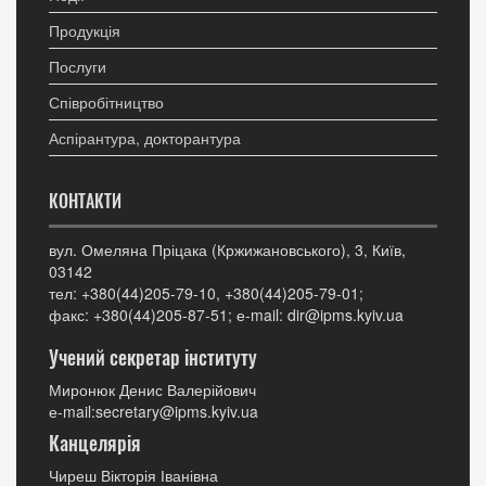
Продукція
Послуги
Співробітництво
Аспірантура, докторантура
КОНТАКТИ
вул. Омеляна Пріцака (Кржижановського), 3, Київ,
03142
тел: +380(44)205-79-10, +380(44)205-79-01;
факс: +380(44)205-87-51; е-mail: dir@ipms.kyiv.ua
Учений секретар інституту
Миронюк Денис Валерійович
е-mail:secretary@ipms.kyiv.ua
Канцелярія
Чиреш Вікторія Іванівна