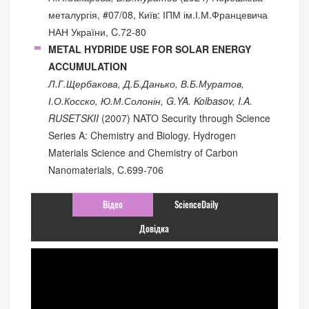
металургія, #07/08, Київ: ІПМ ім.І.М.Францевича
НАН України, C.72-80
METAL HYDRIDE USE FOR SOLAR ENERGY
ACCUMULATION
Л.Г.Щербакова, Д.Б.Данько, В.Б.Муратов,
І.О.Косско, Ю.М.Солонін, G.YA. Kolbasov, I.A.
RUSETSKII
(2007) NATO Security through Science
Series A: Chemistry and Biology. Hydrogen
Materials Science and Chemistry of Carbon
Nanomaterials, C.699-706
Відео
ScienceDaily
Довідка