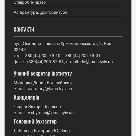
Співробітництво
Аспірантура, докторантура
КОНТАКТИ
вул. Омеляна Пріцака (Кржижановського), 3, Київ,
03142
тел: +380(44)205-79-10, +380(44)205-79-01;
факс: +380(44)205-87-51; е-mail: dir@ipms.kyiv.ua
Учений секретар інституту
Миронюк Денис Валерійович
е-mail:secretary@ipms.kyiv.ua
Канцелярія
Чиреш Вікторія Іванівна
е-mail: v.chyresh@ipms.kyiv.ua
Головний бухгалтер
Лебедєва Катерина Юріївна