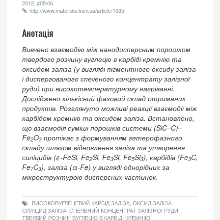
2012, #05/06
http://www.materials.kiev.ua/article/1035
Анотація
Вивчено взаємодію між нанодисперсним порошком
твердого розчину вуглецю в карбіді кремнію та
оксидом заліза (у вигляді пігментного оксиду заліза
і диспергованого спеченого концентрату залізної
руди) при високотемпературному нагріванні.
Досліджено кількісний фазовий склад отриманих
продуктів. Розглянуто можливі реакції взаємодії між
карбідом кремнію та оксидом заліза. Встановлено,
що взаємодія суміші порошків системи (SiC–C)–
Fe
O
протікає з формуванням гетерофазного
2
3
складу шляхом відновлення заліза та утворення
силіцидів (ε-FeSi, Fe
Si, Fe
Si, Fe
Si
), карбідів (Fe
C,
2
3
5
3
3
Fe
C
), заліза (α-Fe) у вигляді однорідних за
7
3
мікроструктурою дисперсних частинок.
ВИСОКОВУГЛЕЦЕВИЙ КАРБІД ЗАЛІЗА, ОКСИД ЗАЛІЗА,
СИЛІЦИД ЗАЛІЗА, СПЕЧЕНИЙ КОНЦЕНТРАТ ЗАЛІЗНОЇ РУДИ,
ТВЕРДИЙ РОЗЧИН ВУГЛЕЦЮ В КАРБІДІ КРЕМНІЮ