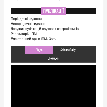
ПУБЛІКАЦІЇ
Періодичні видання
Неперіодичні видання
Довідник публікацій наукових співробітників
Репозитарій ІПМ
Електронний архів ІПМ. Звіти
Відео
ScienceDaily
Довідка