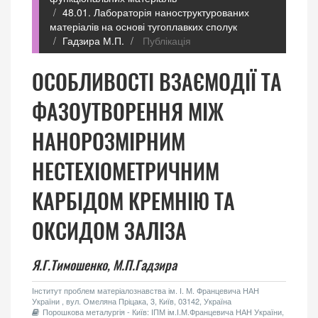
48.01. Лабораторія наноструктурованих
матеріалів на основі тугоплавких сполук
Гадзира М.П.
Публікація
ОСОБЛИВОСТI ВЗАЄМОДIЇ ТА
ФАЗОУТВОРЕННЯ МIЖ
НАНОРОЗМIРНИМ
НЕСТЕХIОМЕТРИЧНИМ
КАРБІДОМ КРЕМНІЮ ТА
ОКСИДОМ ЗАЛIЗА
Я.Г.Тимошенко,
М.П.Гадзира
Інститут проблем матеріалознавства ім. І. М. Францевича НАН
України , вул. Омеляна Пріцака, 3, Київ, 03142, Україна
Порошкова металургія - Київ: ІПМ ім.І.М.Францевича НАН України,