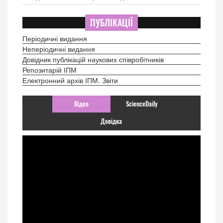
ПУБЛІКАЦІЇ
Періодичні видання
Неперіодичні видання
Довідник публікацій наукових співробітників
Репозитарій ІПМ
Електронний архів ІПМ. Звіти
Відео
ScienceDaily
Довідка