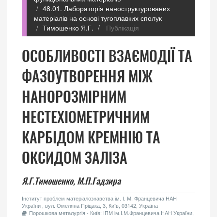
48.01. Лабораторія наноструктурованих
матеріалів на основі тугоплавких сполук
Тимошенко Я.Г.
Публікація
ОСОБЛИВОСТI ВЗАЄМОДIЇ ТА
ФАЗОУТВОРЕННЯ МIЖ
НАНОРОЗМIРНИМ
НЕСТЕХIОМЕТРИЧНИМ
КАРБІДОМ КРЕМНІЮ ТА
ОКСИДОМ ЗАЛIЗА
Я.Г.Тимошенко,
М.П.Гадзира
Інститут проблем матеріалознавства ім. І. М. Францевича НАН
України , вул. Омеляна Пріцака, 3, Київ, 03142, Україна
Порошкова металургія - Київ: ІПМ ім.І.М.Францевича НАН України,