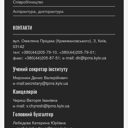
Співробітництво
Аспірантура, докторантура
КОНТАКТИ
вул. Омеляна Пріцака (Кржижановського), 3, Київ,
03142
тел: +380(44)205-79-10, +380(44)205-79-01;
факс: +380(44)205-87-51; е-mail: dir@ipms.kyiv.ua
Учений секретар інституту
Миронюк Денис Валерійович
е-mail:secretary@ipms.kyiv.ua
Канцелярія
Чиреш Вікторія Іванівна
е-mail: v.chyresh@ipms.kyiv.ua
Головний бухгалтер
Лебедєва Катерина Юріївна