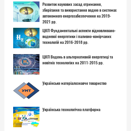
Розвиток наукових засад отримання,
зберігання та використання водню в системах
автономного енергозабезпечення на 2019-
2021 рр.
ЦКП Фундаментальні аспекти відновлювано-
водневої енергетики і паливно-комірчаних
технологій на 2016-2018 рр.
ЦКП Водень в альтернативній енергетиці та
новітніх технологіях на 2011-2015 рр.
Українське матеріалознавче товариство
Українська технологічна платформа