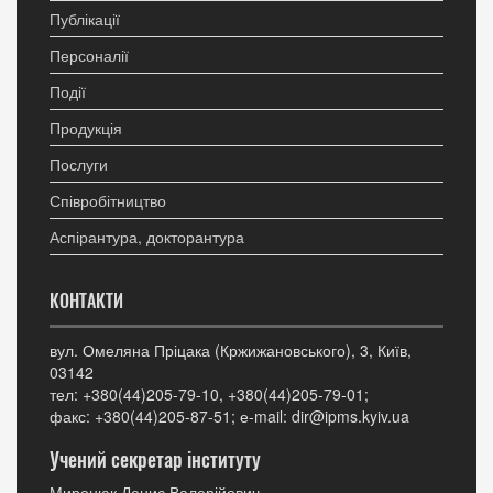
Публікації
Персоналії
Події
Продукція
Послуги
Співробітництво
Аспірантура, докторантура
КОНТАКТИ
вул. Омеляна Пріцака (Кржижановського), 3, Київ,
03142
тел: +380(44)205-79-10, +380(44)205-79-01;
факс: +380(44)205-87-51; е-mail: dir@ipms.kyiv.ua
Учений секретар інституту
Миронюк Денис Валерійович