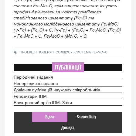
системи Fe–Mo–C, крім вищезазначених, існують
трифазні рівноваги за участю ромбічного
стабілізованого цементиту (Fe
C) та
3
моноклинного молібденового цементиту Fe
MoC:
2
(γ-Fe) + (Fe
C) + С, (γ-Fe) + (Fe
C) + Fe
MoC, (Fe
C)
3
3
2
3
+ Fe
MoC + С, Fe
MoC + (Mo
C) + C.
2
2
2
ПРОЕКЦІЯ ПОВЕРХНІ СОЛІДУСУ, СИСТЕМА FE–MO–C
ПУБЛІКАЦІЇ
Періодичні видання
Неперіодичні видання
Довідник публікацій наукових співробітників
Репозитарій ІПМ
Електронний архів ІПМ. Звіти
Відео
ScienceDaily
Довідка