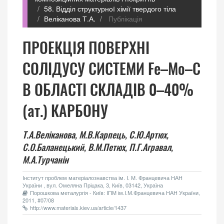
58. Відділ структурної хімії твердого тіла
Веліканова Т.А.
Публікація
ПРОЕКЦIЯ ПОВЕРХНI
СОЛIДУСУ СИСТЕМИ Fе–Mo–C
В ОБЛАСТI СКЛАДIВ 0–40%
(ат.) КАРБОНУ
Т.А.Веліканова,
М.В.Карпець,
С.Ю.Артюх,
С.О.Баланецький,
В.М.Петюх,
П.Г.Агравал,
М.А.Турчанін
Інститут проблем матеріалознавства ім. І. М. Францевича НАН
України , вул. Омеляна Пріцака, 3, Київ, 03142, Україна
Порошкова металургія - Київ: ІПМ ім.І.М.Францевича НАН України,
2011, #07/08
http://www.materials.kiev.ua/article/1437