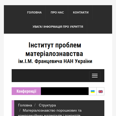
ГОЛОВНА
ПРО НАС
КОНТАКТИ
УВАГА! ІНФОРМАЦІЯ ПРО УКРИТТЯ
Toggle
navigation
Конференції
Головна
Структура
Матеріалознавство порошкових та
композиційних матеріалів і покриттів