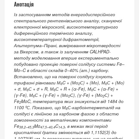
Анотація
Із застосуванням методів енергодисперсійного
спектрального рентгенівського аналізу, скануючої
електронної мікроскопії, високотемпературного
диференційного термічного анализу,
високотемпературної дифрактометрії,
Альтертума–Пірані, вимірювання мікротвердості
за Вікерсом, а також із залученням CALHPAD-
методу моделювання вперше експериментально
побудовано проекцію поверхні солідусу системи Fe–
Mo–C в області складів 0−40% (ат.) карбону.
Встановлено, що на поверхні солідусу існують
трифазні рівноваги М
C + (Мо
С) + (Мо), М
С + (Мо)
6
2
6
+ σ, М
С + σ + R, М
С + R + (α-Fe), М
С + (α-Fe) +
6
6
6
(γ-Fe), М
С + (γ-Fe) + (Мо
С), (γ-Fe) + (Мо
С) +
6
2
2
Fe
MoC, температура яких знижується від 1484 до
2
1100 ºС. Показано, що М
С-карбоінтерметалід на
6
солідусі є лінійною за карбоном фазою з областю
гомогенності за металічними компонентами
Fe
Mo
C
, в межах якої період
38,2–45,3
47,5–40,4
14,3
кристалічної ґратки змінюється від 1,1152(3) до
1,1072(8) нм. Із розрахунку випливає, що на солідусі