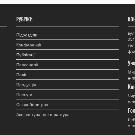
РУБРІКИ
КО
вул
Підрозділи
031
Конференції
тел
фак
Публікації
Уче
Персоналії
Мир
Події
е-m
Продукція
Ка
Послуги
Чир
е-m
Співробітництво
Гол
Аспірантура, докторантура
Леб
е-m