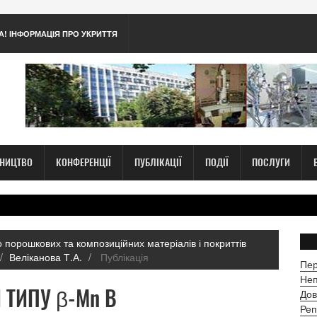
А! ІНФОРМАЦІЯ ПРО УКРИТТЯ
ТНИЦТВО
КОНФЕРЕНЦІЇ
ПУБЛІКАЦІЇ
ПОДІЇ
ПОСЛУГИ
 порошкових та композиційних матеріалів і покриттів
Веліканова Т.А.
Публікація
Пер
Неп
 ТИПУ β-Mn В
Дов
Реп