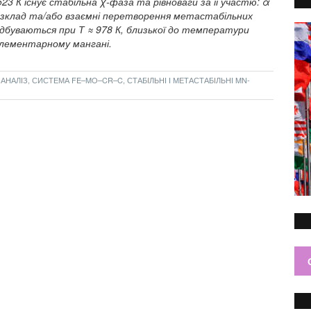
 К існує стабільна χ-фаза та рівноваги за її участю: α
 розклад та/або взаємні перетворення метастабільних
ідбуваються при Т ≈ 978 К, близької до температури
лементарному мангані.
НАЛІЗ, СИСТЕМА FE–MO–CR–C, СТАБІЛЬНІ І МЕТАСТАБІЛЬНІ MN-