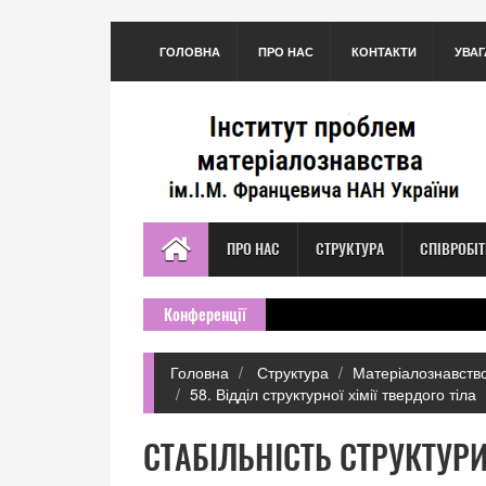
ГОЛОВНА
ПРО НАС
КОНТАКТИ
УВАГ
ПРО НАС
СТРУКТУРА
СПІВРОБІ
Конференції
Головна
Структура
Матеріалознавство
58. Відділ структурної хімії твердого тіла
СТАБIЛЬНIСТЬ СТРУКТУРИ