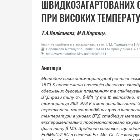
ШВИДКОЗАГАРТОВАНИХ С
ПРИ ВИСОКИХ ТЕМПЕРАТ
Т.А.Веліканова,
М.В.Карпець
Інститут проблем матеріалознавства ім. І. М. Францевича НАН 
Порошкова металургія - Київ: ІПМ ім.І.М.Францевича НАН У
http://www.materials.kiev.ua/article/1441
Анотація
Методом високотемпературної рентгенівсько
1573 К простежено еволюцію фазового складу 
одержаних дуговим плавленням та спінінгуван
ВТД фази типу α-, β-Mn (χ та π, відповідно) т
температур 293–978 К є метастабільними. З
перетворень манганоподібних фаз в інтервал
температури в умовах ВТД стабілізує метаст
експериментально продемонстровано існуванн
фази типу β-Mn. Зроблено висновок, що одним
Fe5MoCr2,5C в системі Fe–Mo–Cr–C є конгруе