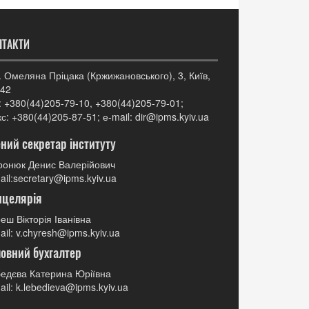
НТАКТИ
. Омеляна Пріцака (Кржижановського), 3, Київ,
42
: +380(44)205-79-10, +380(44)205-79-01;
с: +380(44)205-87-51; е-mail: dir@ipms.kyiv.ua
ний секретар інституту
онюк Денис Валерійович
ail:secretary@ipms.kyiv.ua
нцелярія
еш Вікторія Іванівна
ail: v.chyresh@ipms.kyiv.ua
овний бухгалтер
едєва Катерина Юріївна
ail: k.lebedieva@ipms.kyiv.ua