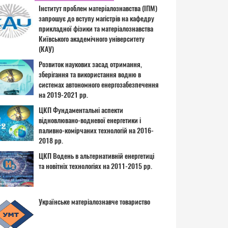
Інститут проблем матеріалознавства (ІПМ)
запрошує до вступу магістрів на кафедру
прикладної фізики та матеріалознавства
Київського академічного університету
(КАУ)
Розвиток наукових засад отримання,
зберігання та використання водню в
системах автономного енергозабезпечення
на 2019-2021 рр.
ЦКП Фундаментальні аспекти
відновлювано-водневої енергетики і
паливно-комірчаних технологій на 2016-
2018 рр.
ЦКП Водень в альтернативній енергетиці
та новітніх технологіях на 2011-2015 рр.
Українське матеріалознавче товариство