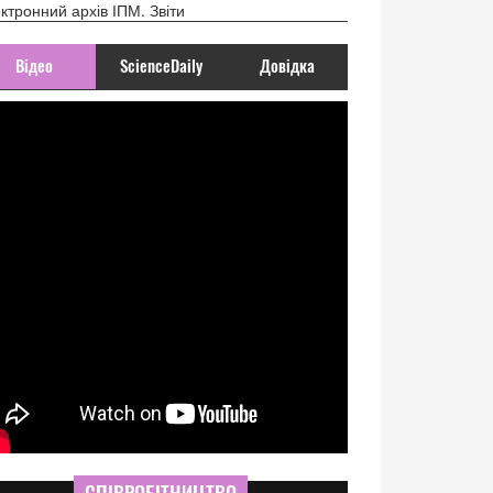
ктронний архів ІПМ. Звіти
Відео
ScienceDaily
Довідка