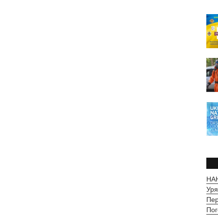
НАН
Уря
Пер
Пог