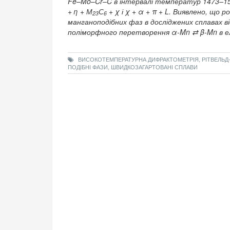
Fe–Mo–Cr–C в інтервалі температур 1473–1523
+ η + М
С
+ χ і χ + α + π + L. Виявлено, що
23
6
манганоподібних фаз в досліджених сплавах в
поліморфного перетворення α-Mn ⇄ β-Mn в е
ВИСОКОТЕМПЕРАТУРНА ДИФРАКТОМЕТРІЯ, РІТВЕЛЬД-А
ПОДІБНІ ФАЗИ, ШВИДКОЗАГАРТОВАНІ СПЛАВИ