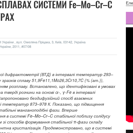
ПЛАВАХ СИСТЕМИ Fe–Mo–Cr–C
Еле
УРАХ
України , вул. Омеляна Пріцака, 3, Київ, 03142, Україна
країни, 2011, #07/08
ї дифрактометрії (ВТД) в інтервалі температур 293–
зразків сплаву 51,9Fe11,1Mo26,3Cr10,7C (% (ат.)),
ням розплаву. Встановлено, що ідентифіковані в умовах
а тверді розчини на основі α-, γ-Fe в інтервалі
апропоновано бездифузійний спосіб взаємних
і температур 873–978 К. Показано, що підвищення
абільні манганоподібні фази. Вперше
я в системі Fe–Mo–Cr–C стабільної поблизу солідусу
 зі способів формування стабільної π-фази складу
нтна кристалізація. Продемонстровано, що в системі