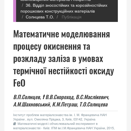
36. Відділ зносостійких та корозійностійких
порошкових конструкційних матеріалів
Солнцева Т.О.
Публікація
Математичне моделювання
процесу окиснення та
розкладу заліза в умовах
термічної нестійкості оксиду
FeO
В.П.Солнцев,
†
В.В.Скороход,
В.С.Маслікевич,
А.М.Шахновський,
К.М.Петраш,
Т.О.Солнцева
Інститут проблем матеріалознавства ім. І. М. Францевича НАН
України , вул. Омеляна Пріцака, 3, Київ, 03142, Україна
Математичні моделі і обчислювальний експеримент в
матеріалознавстві - Київ: ІПМ ім.І.М.Францевича НАН України, 2015,