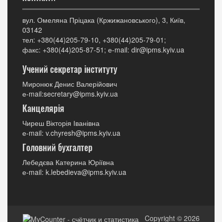
вул. Омеляна Пріцака (Кржижановського), 3, Київ,
03142
тел: +380(44)205-79-10, +380(44)205-79-01;
факс: +380(44)205-87-51; е-mail: dir@ipms.kyiv.ua
Учений секретар інституту
Миронюк Денис Валерійович
е-mail:secretary@ipms.kyiv.ua
Канцелярія
Чиреш Вікторія Іванівна
е-mail: v.chyresh@ipms.kyiv.ua
Головний бухгалтер
Лебедєва Катерина Юріївна
е-mail: k.lebedieva@ipms.kyiv.ua
Copyright © 2026