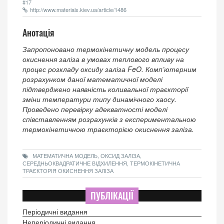
#17
http://www.materials.kiev.ua/article/1486
Анотація
Запропоновано термокінетичну модель процесу
окиснення заліза в умовах теплового впливу на
процес розкладу оксиду заліза FeO. Комп’ютерним
розрахунком даної математичної моделі
підтверджено наявність коливальної траєкторії
зміни температури типу динамічного хаосу.
Проведено перевірку адекватності моделі
співставленням розрахунків з експериментальною
термокінетичною траєкторією окиснення заліза.
МАТЕМАТИЧНА МОДЕЛЬ, ОКСИД ЗАЛІЗА,
СЕРЕДНЬОКВАДРАТИЧНЕ ВІДХИЛЕННЯ, ТЕРМОКІНЕТИЧНА
ТРАЄКТОРІЯ ОКИСНЕННЯ ЗАЛІЗА
ПУБЛІКАЦІЇ
Періодичні видання
Неперіодичні видання