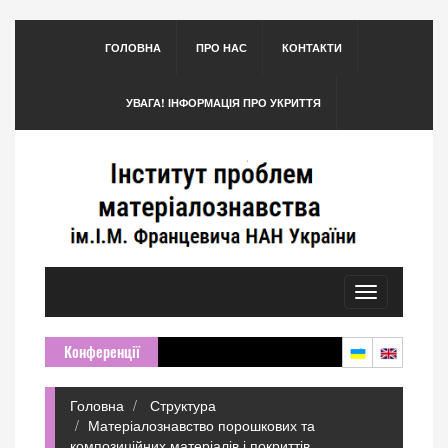
ГОЛОВНА
ПРО НАС
КОНТАКТИ
УВАГА! ІНФОРМАЦІЯ ПРО УКРИТТЯ
Toggle
navigation
Конференції
Головна
Структура
Матеріалознавство порошкових та
композиційних матеріалів і покриттів