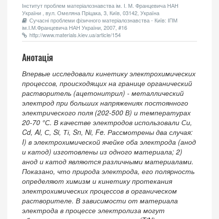
Інститут проблем матеріалознавства ім. І. М. Францевича НАН
України , вул. Омеляна Пріцака, 3, Київ, 03142, Україна
Сучасні проблеми фізичного матеріалознавства - Київ: ІПМ
ім.І.М.Францевича НАН України, 2007, #16
http://www.materials.kiev.ua/article/154
Анотація
Впервые исследовали кинетику электрохимических
процессов, происходящих на границе органический
растворитель (ацетонитрил) - металлический
электрод при больших напряжениях постоянного
электрического поля (202-500 В) и температурах
20-70 °С. В качестве электродов использовали Си,
Cd, Al, С, Si, Ті, Sn, Ni, Fe. Рассмотрены два случая:
I) в электрохимической ячейке оба электрода (анод
и катод) изготовлены из одного материала; 2)
анод и катод являются различными материалами.
Показано, что природа электрода, его полярность
определяют химизм и кинетику протекания
электрохимических процессов в органическом
растворителе. В зависимости от материала
электрода в процессе электролиза могут