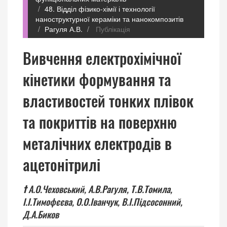
48. Відділ фізико-хімії і технології
наноструктурної кераміки та нанокомпозитів
Рагуля А.В.
Публікація
Вивчення електрохімічної
кінетики формування та
властивостей тонких плівок
та покриттів на поверхню
металічних електродів в
ацетонітрилі
†
А.О.Чеховський,
А.В.Рагуля,
Т.В.Томила,
І.І.Тимофєєва,
О.О.Іванчук,
В.І.Підсосонний,
Д.А.Биков