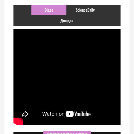
Відео
ScienceDaily
Довідка