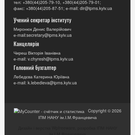
тел: +380(44)205-79-10, +380(44)205-79-01;
факс: +380(44)205-87-51; е-mail: dir@ipms.kyiv.ua
Учений секретар інституту
Миронюк Денис Валерійович
е-mail:secretary@ipms.kyiv.ua
Канцелярія
Чиреш Вікторія Іванівна
е-mail: v.chyresh@ipms.kyiv.ua
Головний бухгалтер
Лебедєва Катерина Юріївна
е-mail: k.lebedieva@ipms.kyiv.ua
Copyright © 2026
ІПМ НАНУ ім.І.М.Францевича
Дизайн і верстка Wpfreeware, розробка ІПМ НАНУ
ім.І.М.Францевича