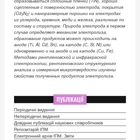
образовываться сплошные пленки (TiN), хорошо
сцепленные с поверхностью электрода, покрытия
(Cd
N
) и наноразмерные порошки на электродах
3
2
из углерода, кремния, меди и железа, различные по
составу и структуре. Природа электрода в первом
случае определяет механизм электролиза,
образование продуктов может происходить на
аноде (Ті, Al, Cd, Sn), на катоде (С, Si, Ni) или
одновременно и на аноде и на катоде (Си, Fe).
Методами рентгеновской и инфракрасной
спектроскопии, рентгеновского структурного
анализа и измерения микротвердости изучены
свойства полученных продуктов электролиза.
ПУБЛІКАЦІЇ
Періодичні видання
Неперіодичні видання
Довідник публікацій наукових співробітників
Репозитарій ІПМ
Електронний архів ІПМ. Звіти