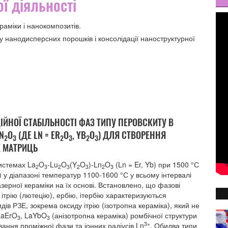
ї діяльності
ераміки і нанокомпозитів.
зу нанодисперсних порошків і консолідації наноструктурної
ЙНОЇ СТАБІЛЬНОСТІ ФАЗ ТИПУ ПЕРОВСКИТУ В
LN
O
(ДЕ LN = ER
O
, YB
O
) ДЛЯ СТВОРЕННЯ
2
3
2
3
2
3
Х МАТРИЦЬ
истемах La
O
-Lu
O
(Y
O
)-Ln
O
(Ln = Er, Yb) при 1500 °С
2
3
2
3
2
3
2
3
) у діапазоні температур 1100-1600 °С у всьому інтервалі
зерної кераміки на їх основі. Встановлено, що фазові
 ітрію (лютецію), ербію, ітербію характеризуються
дів РЗЕ, зокрема оксиду ітрію (ізотропна кераміка), який не
aErO
, LaYbO
(анізотропна кераміка) ромбічної структури
3
3
3+
вання проміжної фази та іонних радіусів Ln
. Обидва типи