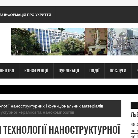
А! ІНФОРМАЦІЯ ПРО УКРИТТЯ
ТНИЦТВО
КОНФЕРЕНЦІЇ
ПУБЛІКАЦІЇ
ПОДІЇ
ПОСЛУГИ
нології наноструктурних і функціональних матеріалів
структурної кераміки та нанокомпозитів
Лаб
48.
 І ТЕХНОЛОГІЇ НАНОСТРУКТУРНОЇ
на 
48.