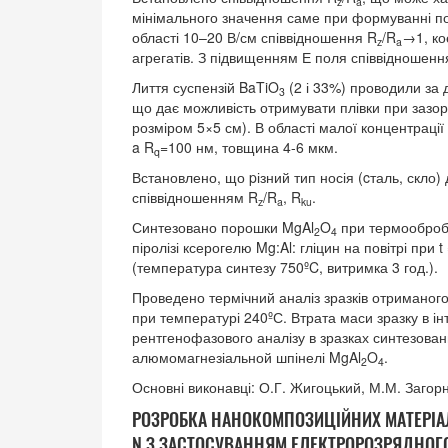
z
a
мінімального значення саме при формуванні по
області 10–20 В/см співвідношення R
/R
→1, ко
z
a
агрегатів. З підвищенням Е поля співвідношенн
Лиття суспензій BaTiO
(2 і 33%) проводили за 
3
що дає можливість отримувати плівки при зазор
розміром 5×5 см). В області малої концентрації
a R
=100 нм, товщина 4-6 мкм.
q
Встановлено, що pізний тип носія (cталь, скло
співвідношенням R
/R
, R
.
z
a
ku
Синтезовано порошки MgAl
O
при термообробц
2
4
піролізі ксерогелю Mg:Al: гліцин на повітрі при 
(температура синтезу 750ºC, витримка 3 год.).
Проведено термічний аналіз зразків отриманого
при температурі 240ºС. Втрата маси зразку в ін
рентгенофазового аналізу в зразках синтезова
алюмомагнезіальной шпінелі MgAl
O
.
2
4
Основні виконавці: О.Г. Жигоцький, М.М. Заго
РОЗРОБКА НАНОКОМПОЗИЦІЙНИХ МАТЕРІАЛІВ 
N З ЗАСТОСУВАННЯМ ЕЛЕКТРОРОЗРЯДНОГО