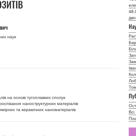
ОЗИТІВ
еле
48.
дво
Нау
ович
Раг
них наук
Бар
Біла
Заг
Зам
Іва
Кол
Лоб
Том
Пуб
лів на основі тугоплавких сполук
роспікання наноструктурних матеріалів
Ост
имірних та керамічних наноматеріалів
Всі
Пош