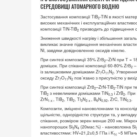
СЕРЕДОВИЩІ АТОМАРНОГО ВОДНЮ
Застосування композиції TiB
-TiN в якості мате
2
високих механічних і експлуатаційних властиво
композиції TiN-TiB
призводить до підвищення стій
2
Зниження швидкості нагріву і збільшення загаль
викликає значне підвищення механічних властив
Ni, завдяки довідновленню оксидів нікелю.
При синтезі композиції 35% ZrВ
–ZrN при Т = 1
2
домішок. При спіканні композиції 60-80% ZrВ
–
2
із залишковими домішками Zr
O
N
. Утворенн
7
11
2
оксиду Zr
O
N
пов´язано з присутністю у вихі
7
11
2
При синтезі композиції ZrВ
–ZrN-TiB
-TiN при 
2
2
TiB
з невеликими домішками TiN
і ZrB
. При
2
0,3
2
ZrN
, TiB
, TiB
, Ti
N
, B
N
, ZrC, TiN
.
1-x
2
2
3
2-x
6
0,92
0,3
Композити, зміцнені нановолокнами та консолі
щільністю, однорідністю структури та, у випадк
спікання, розміром зерен менше 200 нм. Мікро
нанопорошок Si
N
(20мас.%) - нановолокна Si
3
4
властивостями: HV=21,2±0,5 ГПа і K
~5 МПа•
1c