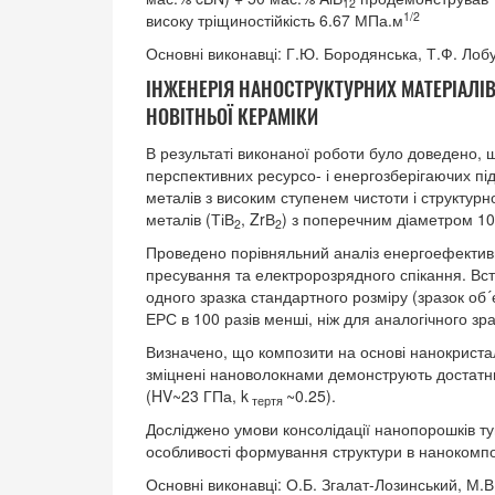
12
1/2
високу тріщиностійкість 6.67 МПа.м
Основні виконавці: Г.Ю. Бородянська, Т.Ф. Лобу
ІНЖЕНЕРІЯ НАНОСТРУКТУРНИХ МАТЕРІАЛІВ
НОВІТНЬОЇ КЕРАМІКИ
В результаті виконаної роботи було доведено, 
перспективних ресурсо- і енергозберігаючих п
металів з високим ступенем чистоти і структур
металів (ТіВ
, ZrВ
) з поперечним діаметром 10
2
2
Проведено порівняльний аналіз енергоефектив
пресування та електророзрядного спікання. Вс
одного зразка стандартного розміру (зразок об´
ЕРС в 100 разів менші, ніж для аналогічного зр
Визначено, що композити на основі нанокристал
зміцнені нановолокнами демонструють достатньо 
(HV~23 ГПа, k
~0.25).
тертя
Досліджено умови консолідації нанопорошків ту
особливості формування структури в нанокомпо
Основні виконавці: О.Б. Згалат-Лозинський, М.В