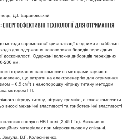
нець, Д.І. Барановський
: ЕНЕРГОЕФЕКТИВНІ ТЕХНОЛОГІЇ ДЛЯ ОТРИМАННЯ
що методи спрямованої кристалізації є одними з найбільш
ідходів для одержання нановолокон боридів перехідних
ної досконалості. Одержані волокна диборидів перехідних
0-200 нм.
ності отримання нанокомпозитів методами гарячого
тановлено, що витрати на електроенергію для отримання
3
ємом ~ 0,5 см
) з нанопорошку нітриду титану методом
азка методом ГП.
ічного нітриду титану, нітриду кремнію, а також композити
високі механічні властивості та триботехнічні властивості
гоплавких сполук в НВЧ-полі (2,45 ГГц). Визначено
зиційних матеріалах при мікрохвильовому спіканні.
. Замула, В.Г. Колесніченко.