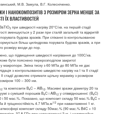
озинський, М.В. Замула, В.Г. Колесніченко.
КИ І НАНОКОМПОЗИТІВ З РОЗМІРОМ ЗЕРНА МЕНШЕ ЗА
ТІ ЇХ ВЛАСТИВОСТЕЙ
 BaTiO
при швидкості нагріву 20°С/хв. на першій стадії
3
ті зменшується у 2 рази при сталій загальній та відкритій
 порувата будова зразків. При спіканні із контрольованою
ормується більш циліндрова порувата будова зразків, а при
о розміру входи до пор.
лено, що підвищення швидкості нагрівання до 100С/хв.
може бути пояснено перерозподілом закритої
 у макропори. Зміна тиску з 60 МПа до 80 МПа не дає
дація з контрольованою швидкістю нагріву на І та ІІ стадії
ІІ стадії дозволяє отримати щільну кераміку з розміром
розміром 100 – 300 нм.
та композити B
C – AlB
. Масивні зразки діаметру 20 та
12
4
12
уумі з сумішей порошків B
C і AlB
у співвідношенні: (B
C)
4
12
4
 30 і 50 мас.%. Показано, що композит складу 50 мас.% B
C +
4
1/2
Па й тріщиностійкість 4.7 МПа.м
при навантаженні 1 кг.
 атмосфері композит складу 50мас.% (90 мас.% B4C + 10
ердість 37.8 ГПа при навантаженні 2 кг, і надзвичайно