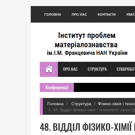
ГОЛОВНА
ПРО НАС
КОНТАКТИ
УВАГ
ПРО НАС
СТРУКТУРА
СПІВРОБІ
Конференції
Головна
Структура
Фізико-хімія і тех
48. Відділ фізико-хімії і технології нано
48. ВІДДІЛ ФІЗИКО-ХІМІЇ