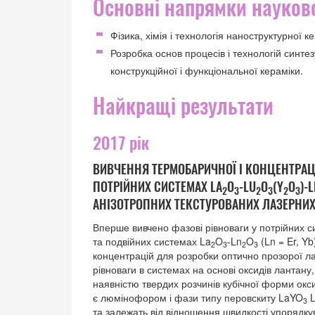
Основні напрямки науково
Фізика, хімія і технологія наноструктурної к
Розробка основ процесів і технологій синте
конструкційної і функціональної кераміки.
Найкращі результати
2017 рік
ВИВЧЕННЯ ТЕРМОБАРИЧНОЇ І КОНЦЕНТРАЦІ
ПОТРІЙНИХ СИСТЕМАХ LA
O
-LU
O
(Y
O
)-
2
3
2
3
2
3
АНІЗОТРОПНИХ ТЕКСТУРОВАНИХ ЛАЗЕРНИ
Вперше вивчено фазові рівноваги у потрійних с
та подвійних системах La
O
-Ln
O
(Ln = Er, Yb
2
3
2
3
концентрацій для розробки оптично прозорої ла
рівноваги в системах на основі оксидів лантану,
наявністю твердих розчинів кубічної форми окси
є люмінофором і фази типу перовскиту LaYO
L
3
та залежать від відношення швидкості упорядку