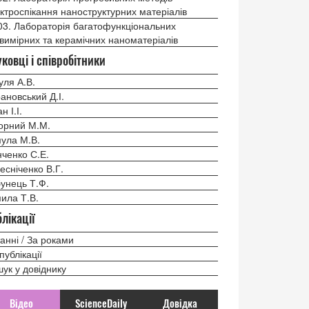
ктроспікання наноструктурних матеріалів
03. Лабораторія багатофункціональних
вимірних та керамічних наноматеріалів
ковці і співробітники
уля А.В.
ановський Д.І.
н І.І.
орний М.М.
ула М.В.
нченко С.Е.
есніченко В.Г.
унець Т.Ф.
ила Т.В.
лікації
анні / За роками
 публікації
ук у довіднику
Відео
ScienceDaily
Довідка