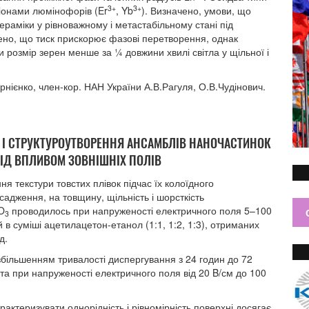
3+
3+
 іонами люмінофорів (Er
, Yb
). Визначено, умови, що
раміки у рівноважному і метастабільному стані під
лено, що тиск прискорює фазові перетворення, однак
и розмір зерен менше за ¼ довжини хвилі світла у щільної і
орнієнко, член-кор. НАН України А.В.Рагуля, О.В.Чудінович.
 І СТРУКТУРОУТВОРЕННЯ АНСАМБЛІВ НАНОЧАСТИНОК
ІД ВПЛИВОМ ЗОВНІШНІХ ПОЛІВ
я текстури товстих плівок підчас їх колоїдного
дження, на товщину, щільність і шорсткість
O
проводилось при напруженості електричного поля 5–100
3
 в суміші ацетилацетон-етанол (1:1, 1:2, 1:3), отриманих
д.
з збільшенням тривалості диспергування з 24 годин до 72
 та при напруженості електричного поля від 20 B/см до 100
рактеризувати однорідність і рівномірність поверхні досягає