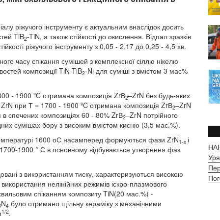
ріалу ріжучого інструменту є актуальним внаслідок досить
стей TiB
-TiN, а також стійкості до окислення. Відпал зразків
2
кості ріжучого інструменту з 0,05 - 2,17 до 0,25 - 4,5 хв.
ного часу спікання сумішей з комплексної сіллю нікелю
остей композиції TiN-TiB
-Ni для суміші з вмістом 3 мас%
2
800 - 1900 ºC отримана композиція ZrВ
–ZrN без будь-яких
2
 ZrN при Т = 1700 - 1900 ºC отримана композиція ZrВ
–ZrN
2
я в спечених композиціях 60 - 80% ZrВ
–ZrN потрійного
2
дних сумішах бору з високим вмістом кисню (3,5 мас.%).
температурі 1600 оС насамперед формуються фази ZrN
і
1-x
НАН
 1700-1900 ° С в основному відбувається утворення фаз
Уря
Пер
довані з використанням тиску, характеризуються високою
Пог
у використання нелінійних режимів іскро-плазмового
хвильовим спіканням композиту TiN(20 мас.%) -
N
було отримано щільну кераміку з механічними
3
4
1/2
м
.