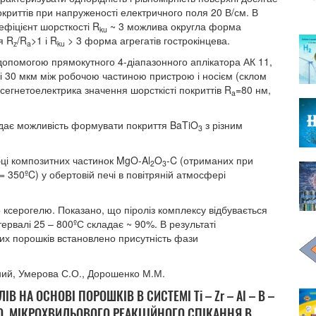
криттів при напруженості електричного поля 20 В/см. В
ефіцієнт шорсткості R
~ 3 можлива округла форма
ku
я R
/R
>1 і R
> 3 форма агрегатів гострокінцева.
z
a
ku
допомогою прямокутного 4-діапазонного аплікатора АК 11,
і 30 мкм між робочою частиною пристрою і носієм (склом
 сегнетоелектрика значення шорсткісті покриттів R
=80 нм,
a
) дає можливість формувати покриття BaTiO
з різним
3
і композитних частинок MgO-Al
O
-C (отриманих при
2
3
t = 350ºC) у обертовій печі в повітряній атмосфері
 ксерогелю. Показано, що піроліз комплексу відбувається
тервалі 25 – 800ºС складає ~ 90%. В результаті
них порошків встановлено присутність фази
рний, Умерова С.О., Дорошенко М.М.
НА ОСНОВІ ПОРОШКІВ В СИСТЕМІ Ti – Zr – Al – B –
, МІКРОХВИЛЬОВОГО РЕАКЦІЙНОГО СПІКАННЯ В