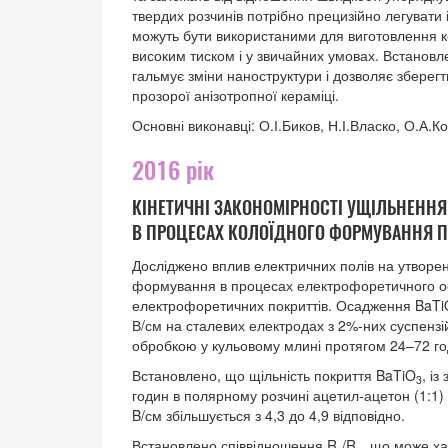
твердих розчинів потрібно прецизійно легувати
можуть бути використаними для виготовлення ке
високим тиском і у звичайних умовах. Встанов
гальмує зміни наноструктури і дозволяє зберегт
прозорої анізотропної кераміці.
Основні виконавці: О.І.Биков, Н.І.Власко, О.А.К
2016 рік
КІНЕТИЧНІ ЗАКОНОМІРНОСТІ УЩІЛЬНЕННЯ
В ПРОЦЕСАХ КОЛОЇДНОГО ФОРМУВАННЯ П
Досліджено вплив електричних полів на утворенн
формування в процесах електрофоретичного оса
електрофоретичних покриттів. Осадження BaTi
В/см на сталевих електродах з 2%-них суспензій
обробкою у кульовому млині протягом 24–72 го
Встановлено, що щільність покриття BaTiO
, і
3
годин в полярному розчині ацетил-ацетон (1:1)
B/см збільшується з 4,3 до 4,9 відповідно.
Встановлено співвідношення R
/R
, що може ха