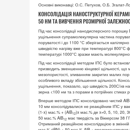
Основні виконавці: О.С. Петухов, О.Б. Згалат-Л
КОНСОЛІДАЦІЯ НАНОСТРУКТУРНОЇ КЕРАМІ
50 НМ ТА ВИВЧЕННЯ РОЗМІРНОЇ ЗАЛЕЖНОС
Під час консолідації нанодисперсного порошку
ущільнення супрамолекулярна частина поруватос
поруватості і до 1100 °С зберігається капілярно
швидкістю нагріву вже при температурі 800°С ф
температурі 1000°С зразки мають молекулярног
Під час консолідації методом ІПС було встанов
призводить зменшенню кінцевої щільності, що 
мезопористості, зливанням закритих малих пор
особливого вкладу збільшення щільності. Консолі
ущільнення, показало, що швидкість 200С/хв на 
зерна <100 нм та з порами в потрійних стиках 
Вперше методом ІПС консолідовано чистий AlB
10 мм консолідувалися не реакційним ІПС у вак
(1-x) мас.% + (AlB
)x мас.% де x=0, 5, 10, 20,
12
50 мас.% AlB
має твердість за Віккерсом 38 Г
12
Отриманий реакційною консолідацією в змінній
мас.% cBN) + 50 мас.% AlB
продемонстрував тв