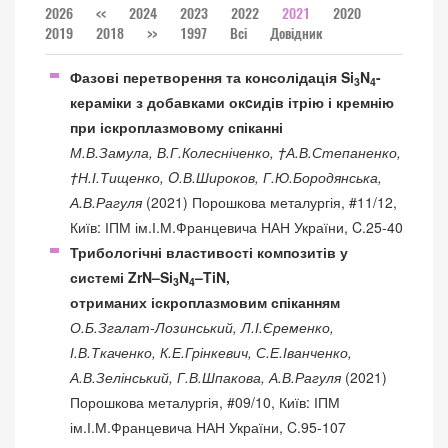
2026
<<
2024
2023
2022
2021
2020
2019
2018
>>
1997
Всі
Довідник
Фазові перетворення та консолідація Si
N
-
3
4
кераміки з добавками окcидів ітрію і кремнію
при іскроплазмовому спіканні
М.В.Замула, В.Г.Колесніченко, †А.В.Степаненко,
†Н.І.Тищенко, O.В.Широков, Г.Ю.Бородянська,
А.В.Рагуля
(2021) Порошкова металургія, #11/12,
Київ: ІПМ ім.І.М.Францевича НАН України, C.25-40
Трибологічні властивості композитів у
системі ZrN–Si
N
–TiN,
3
4
отриманих іскроплазмовим спіканням
О.Б.Згалат-Лозинський, Л.І.Єременко,
І.В.Ткаченко, К.Е.Грінкевич, С.Е.Іванченко,
А.В.Зелінський, Г.В.Шпакова, А.В.Рагуля
(2021)
Порошкова металургія, #09/10, Київ: ІПМ
ім.І.М.Францевича НАН України, C.95-107