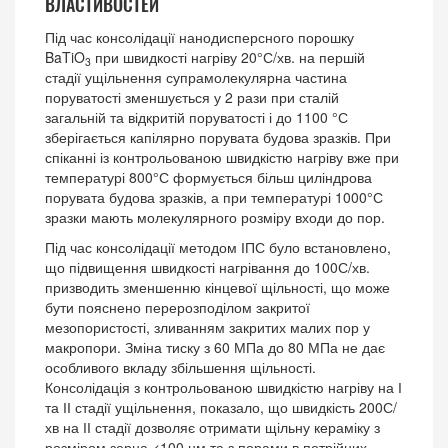
ВЛАСТИВОСТЕЙ
Під час консолідації нанодисперсного порошку
BaTiO
при швидкості нагріву 20°С/хв. на першій
3
стадії ущільнення супрамолекулярна частина
поруватості зменшується у 2 рази при сталій
загальній та відкритій поруватості і до 1100 °С
зберігається капілярно порувата будова зразків. При
спіканні із контрольованою швидкістю нагріву вже при
температурі 800°С формується більш циліндрова
порувата будова зразків, а при температурі 1000°С
зразки мають молекулярного розміру входи до пор.
Під час консолідації методом ІПС було встановлено,
що підвищення швидкості нагрівання до 100С/хв.
призводить зменшенню кінцевої щільності, що може
бути пояснено перерозподілом закритої
мезопористості, зливанням закритих малих пор у
макропори. Зміна тиску з 60 МПа до 80 МПа не дає
особливого вкладу збільшення щільності.
Консолідація з контрольованою швидкістю нагріву на І
та ІІ стадії ущільнення, показало, що швидкість 200С/
хв на ІІ стадії дозволяє отримати щільну кераміку з
розміром зерна <100 нм та з порами в потрійних