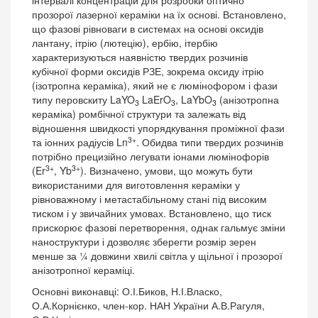
інтервалі концентрацій для розробки оптично
прозорої лазерної кераміки на їх основі. Встановлено,
що фазові рівноваги в системах на основі оксидів
лантану, ітрію (лютецію), ербію, ітербію
характеризуються наявністю твердих розчинів
кубічної форми оксидів РЗЕ, зокрема оксиду ітрію
(ізотропна кераміка), який не є люмінофором і фази
типу перовскиту LaYO
LaErO
, LaYbO
(анізотропна
3
3
3
кераміка) ромбічної структури та залежать від
відношення швидкості упорядкування проміжної фази
3+
та іонних радіусів Ln
. Обидва типи твердих розчинів
потрібно прецизійно легувати іонами люмінофорів
3+
3+
(Er
, Yb
). Визначено, умови, що можуть бути
використаними для виготовлення кераміки у
рівноважному і метастабільному стані під високим
тиском і у звичайних умовах. Встановлено, що тиск
прискорює фазові перетворення, однак гальмує зміни
наноструктури і дозволяє зберегти розмір зерен
менше за ¼ довжини хвилі світла у щільної і прозорої
анізотропної кераміці.
Основні виконавці: О.І.Биков, Н.І.Власко,
О.А.Корнієнко, член-кор. НАН України А.В.Рагуля,