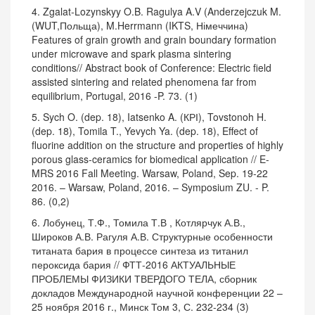
4. Zgalat-Lozynskyy O.B. Ragulya A.V (Anderzejczuk M.
(WUT,Польща), M.Herrmann (IKTS, Німеччина)
Features of grain growth and grain boundary formation
under microwave and spark plasma sintering
conditions// Abstract book of Conference: Electric field
assisted sintering and related phenomena far from
equilibrium, Portugal, 2016 -P. 73. (1)
5. Sych O. (dep. 18), Iatsenko A. (КРІ), Tovstonoh H.
(dep. 18), Tomila T., Yevych Ya. (dep. 18), Effect of
fluorine addition on the structure and properties of highly
porous glass-ceramics for biomedical application // E-
MRS 2016 Fall Meeting. Warsaw, Poland, Sep. 19-22
2016. – Warsaw, Poland, 2016. – Symposium ZU. - P.
86. (0,2)
6. Лобунец, Т.Ф., Томила Т.В , Котлярчук А.В.,
Широков А.В. Рагуля А.В. Структурные особенности
титаната бария в процессе синтеза из титанил
пероксида бария // ФТТ-2016 АКТУАЛЬНЫЕ
ПРОБЛЕМЫ ФИЗИКИ ТВЕРДОГО ТЕЛА, сборник
докладов Международной научной конференции 22 –
25 ноября 2016 г., Минск Том 3, С. 232-234 (3)