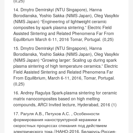
(0,25)
14. Dmytro Demirskyi (NTU Singapore), Hanna
Borodianska, Yoshio Sakka (NIMS Japan), Oleg Vasylkiv
(NIMS Japan) “Engineering of lightweight ceramic
composites by spark plasma sintering.” Electric Field
Assisted Sintering and Related Phenomena Far From
Equilibrium March 6-11, 2016 Tomar, Portugal. (0,25)
15. Dmytro Demirskyi (NTU Singapore), Hanna
Borodianska, Yoshio Sakka (NIMS Japan), Oleg Vasylkiv
(NIMS Japan) “Growing larger: Scaling up during spark
plasma sintering of high temperature ceramics.” Electric
Field Assisted Sintering and Related Phenomena Far
From Equilibrium, March 6-11, 2016, Tomar, Portugal.
(0,25)
16. Andrey Ragulya Spark-plasma sintering for ceramic
matrix nanocomposites based on high melting
compounds, ARCI Invited lecture, Hyderabad, 2016 (1)
17. Рагуля А.В., Петухов А.С. , Особенности
формирования наноструктурной керамики в
скоростных процессах спекания под действием
электрического тока //НАНО-2016, Беларусь-Россия-