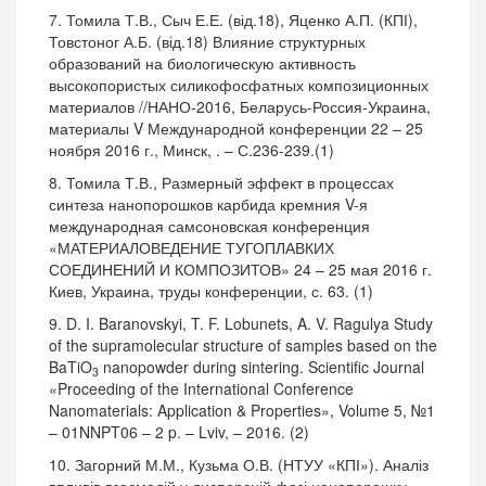
7. Томила Т.В., Сыч Е.Е. (від.18), Яценко А.П. (КПІ),
Товстоног А.Б. (від.18) Влияние структурных
образований на биологическую активность
высокопористых силикофосфатных композиционных
материалов //НАНО-2016, Беларусь-Россия-Украина,
материалы V Международной конференции 22 – 25
ноября 2016 г., Минск, . – С.236-239.(1)
8. Томила Т.В., Размерный эффект в процессах
синтеза нанопорошков карбида кремния V-я
международная самсоновская конференция
«МАТЕРИАЛОВЕДЕНИЕ ТУГОПЛАВКИХ
СОЕДИНЕНИЙ И КОМПОЗИТОВ» 24 – 25 мая 2016 г.
Киев, Украина, труды конференции, с. 63. (1)
9. D. I. Baranovskyi, T. F. Lobunets, A. V. Ragulya Study
of the supramolecular structure of samples based on the
BaTiO
nanopowder during sintering. Scientific Journal
3
«Proceeding of the International Conference
Nanomaterials: Application & Properties», Volume 5, №1
– 01NNPT06 – 2 p. – Lviv, – 2016. (2)
10. Загорний М.М., Кузьма О.В. (НТУУ «КПІ»). Аналіз