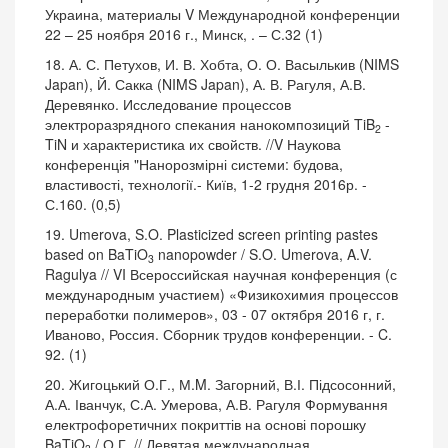
Украина, материалы V Международной конференции
22 – 25 ноября 2016 г., Минск, . – С.32 (1)
18. А. С. Петухов, И. В. Хобта, О. О. Васылькив (NIMS
Japan), Й. Сакка (NIMS Japan), А. В. Рагуля, А.В.
Деревянко. Исследование процессов
электроразрядного спекания нанокомпозиций TiB
-
2
TiN и характеристика их свойств. //V Наукова
конференція "Нанорозмірні системи: будова,
властивості, технології.- Київ, 1-2 грудня 2016р. -
С.160. (0,5)
19. Umerova, S.O. Plasticized screen printing pastes
based on BaTiO
nanopowder / S.O. Umerova, A.V.
3
Ragulya // VI Всероссийская научная конференция (с
международным участием) «Физикохимия процессов
переработки полимеров», 03 - 07 октября 2016 г, г.
Иваново, Россия. Сборник трудов конференции. - C.
92. (1)
20. Жигоцький О.Г., М.M. Загорний, В.І. Підсосонний,
А.А. Іванчук, С.А. Умерова, А.В. Рагуля Формування
електрофоретичних покриттів на основі порошку
BaTiO
/ О.Г. // Девятая международная