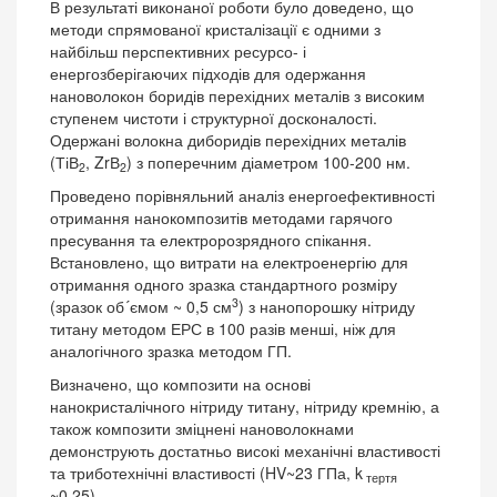
В результаті виконаної роботи було доведено, що
методи спрямованої кристалізації є одними з
найбільш перспективних ресурсо- і
енергозберігаючих підходів для одержання
нановолокон боридів перехідних металів з високим
ступенем чистоти і структурної досконалості.
Одержані волокна диборидів перехідних металів
(ТіВ
, ZrВ
) з поперечним діаметром 100-200 нм.
2
2
Проведено порівняльний аналіз енергоефективності
отримання нанокомпозитів методами гарячого
пресування та електророзрядного спікання.
Встановлено, що витрати на електроенергію для
отримання одного зразка стандартного розміру
3
(зразок об´ємом ~ 0,5 см
) з нанопорошку нітриду
титану методом ЕРС в 100 разів менші, ніж для
аналогічного зразка методом ГП.
Визначено, що композити на основі
нанокристалічного нітриду титану, нітриду кремнію, а
також композити зміцнені нановолокнами
демонструють достатньо високі механічні властивості
та триботехнічні властивості (HV~23 ГПа, k
тертя
~0.25).