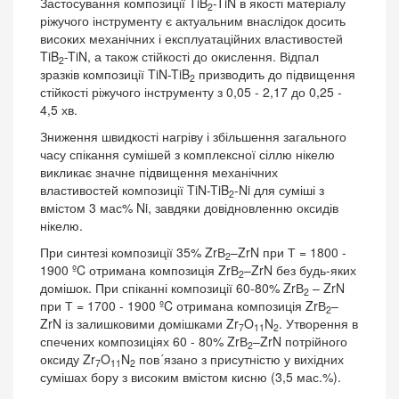
Застосування композиції TiB
-TiN в якості матеріалу
2
ріжучого інструменту є актуальним внаслідок досить
високих механічних і експлуатаційних властивостей
TiB
-TiN, а також стійкості до окислення. Відпал
2
зразків композиції TiN-TiB
призводить до підвищення
2
стійкості ріжучого інструменту з 0,05 - 2,17 до 0,25 -
4,5 хв.
Зниження швидкості нагріву і збільшення загального
часу спікання сумішей з комплексної сіллю нікелю
викликає значне підвищення механічних
властивостей композиції TiN-TiB
-Ni для суміші з
2
вмістом 3 мас% Ni, завдяки довідновленню оксидів
нікелю.
При синтезі композиції 35% ZrВ
–ZrN при Т = 1800 -
2
1900 ºC отримана композиція ZrВ
–ZrN без будь-яких
2
домішок. При спіканні композиції 60-80% ZrВ
– ZrN
2
при Т = 1700 - 1900 ºC отримана композиція ZrВ
–
2
ZrN із залишковими домішками Zr
O
N
. Утворення в
7
11
2
спечених композиціях 60 - 80% ZrВ
–ZrN потрійного
2
оксиду Zr
O
N
пов´язано з присутністю у вихідних
7
11
2
сумішах бору з високим вмістом кисню (3,5 мас.%).