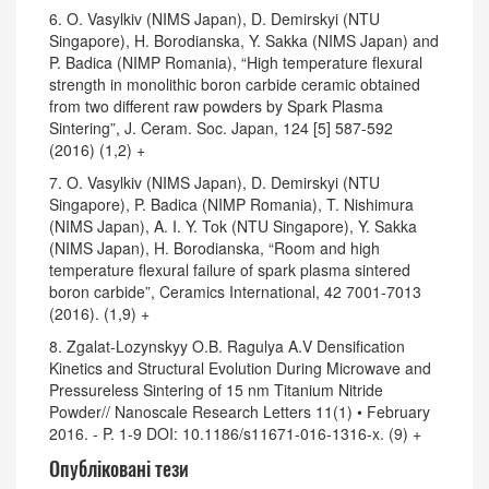
6. O. Vasylkiv (NIMS Japan), D. Demirskyi (NTU
Singapore), H. Borodianska, Y. Sakka (NIMS Japan) and
P. Badica (NIMP Romania), “High temperature flexural
strength in monolithic boron carbide ceramic obtained
from two different raw powders by Spark Plasma
Sintering”, J. Ceram. Soc. Japan, 124 [5] 587-592
(2016) (1,2) +
7. O. Vasylkiv (NIMS Japan), D. Demirskyi (NTU
Singapore), P. Badica (NIMP Romania), T. Nishimura
(NIMS Japan), A. I. Y. Tok (NTU Singapore), Y. Sakka
(NIMS Japan), H. Borodianska, “Room and high
temperature flexural failure of spark plasma sintered
boron carbide”, Ceramics International, 42 7001-7013
(2016). (1,9) +
8. Zgalat-Lozynskyy O.B. Ragulya A.V Densification
Kinetics and Structural Evolution During Microwave and
Pressureless Sintering of 15 nm Titanium Nitride
Powder// Nanoscale Research Letters 11(1) • February
2016. - P. 1-9 DOI: 10.1186/s11671-016-1316-x. (9) +
Опубліковані тези