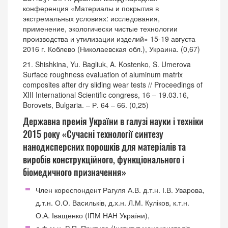
3
конференция «Материалы и покрытия в
экстремальных условиях: исследования,
применение, экологически чистые технологии
производства и утилизации изделий» 15-19 августа
2016 г. Коблево (Николаевская обл.), Украина. (0,67)
21. Shishkina, Yu. Bagliuk, A. Kostenko, S. Umerova
Surface roughness evaluation of aluminum matrix
composites after dry sliding wear tests // Proceedings of
XIII International Scientific congress, 16 – 19.03.16,
Borovets, Bulgaria. – Р. 64 – 66. (0,25)
Державна премія України в галузі науки і техніки
2015 року «Сучасні технології синтезу
нанодисперсних порошків для матеріалів та
виробів конструкційного, функціонального і
біомедичного призначення»
Член кореспондент Рагуля А.В. д.т.н. І.В. Уварова,
д.т.н. О.О. Васильків, д.х.н. Л.М. Куліков, к.т.н.
О.А. Іващенко (ІПМ НАН України),