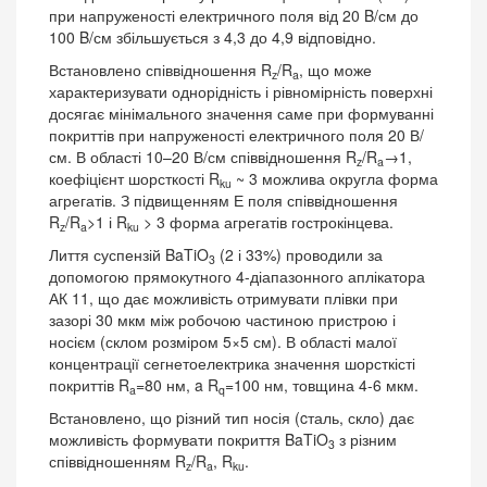
при напруженості електричного поля від 20 B/см до
100 B/см збільшується з 4,3 до 4,9 відповідно.
Встановлено співвідношення R
/R
, що може
z
a
характеризувати однорідність і рівномірність поверхні
досягає мінімального значення саме при формуванні
покриттів при напруженості електричного поля 20 В/
см. В області 10–20 В/см співвідношення R
/R
→1,
z
a
коефіцієнт шорсткості R
~ 3 можлива округла форма
ku
агрегатів. З підвищенням Е поля співвідношення
R
/R
>1 і R
> 3 форма агрегатів гострокінцева.
z
a
ku
Лиття суспензій BaTiO
(2 і 33%) проводили за
3
допомогою прямокутного 4-діапазонного аплікатора
АК 11, що дає можливість отримувати плівки при
зазорі 30 мкм між робочою частиною пристрою і
носієм (склом розміром 5×5 см). В області малої
концентрації сегнетоелектрика значення шорсткісті
покриттів R
=80 нм, a R
=100 нм, товщина 4-6 мкм.
a
q
Встановлено, що pізний тип носія (cталь, скло) дає
можливість формувати покриття BaTiO
з різним
3
співвідношенням R
/R
, R
.
z
a
ku