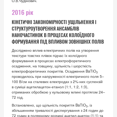
О.В.Чудінович.
2016 рік
КІНЕТИЧНІ ЗАКОНОМІРНОСТІ УЩІЛЬНЕННЯ І
СТРУКТУРОУТВОРЕННЯ АНСАМБЛІВ
НАНОЧАСТИНОК В ПРОЦЕСАХ КОЛОЇДНОГО
ФОРМУВАННЯ ПІД ВПЛИВОМ ЗОВНІШНІХ ПОЛІВ
Досліджено вплив електричних полів на утворення
текстури товстих плівок підчас їх колоїдного
формування в процесах електрофоретичного
осадження, на товщину, щільність і шорсткість
електрофоретичних покриттів. Осадження BaTiO
3
проводилось при напруженості електричного поля 5–
100 В/см на сталевих електродах з 2%-них суспензій
в суміші ацетилацетон-етанол (1:1, 1:2, 1:3),
отриманих обробкою у кульовому млині протягом 24–
72 год.
Встановлено, що щільність покриття BaTiO
, із
3
збільшенням тривалості диспергування з 24 годин до
72 годин в полярному розчині ацетил-ацетон (1:1) та