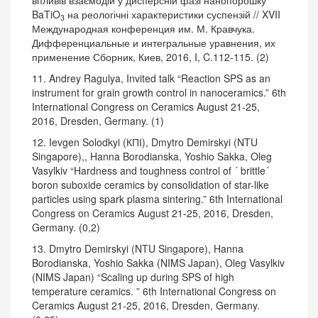
впливів взаємодій у дисперсній фазі нанопорошку
BaTiO
на реологічні характеристики суспензій // XVII
3
Международная конференция им. М. Кравчука.
Дифференциальные и интегральные уравнения, их
применение Сборник, Киев, 2016, I, C.112-115. (2)
11. Andrey Ragulya, Invited talk “Reaction SPS as an
instrument for grain growth control in nanoceramics.” 6th
International Congress on Ceramics August 21-25,
2016, Dresden, Germany. (1)
12. Ievgen Solodkyi (КПІ), Dmytro Demirskyi (NTU
Singapore),, Hanna Borodianska, Yoshio Sakka, Oleg
Vasylkiv “Hardness and toughness control of ´ brittle´
boron suboxide ceramics by consolidation of star-like
particles using spark plasma sintering.” 6th International
Congress on Ceramics August 21-25, 2016, Dresden,
Germany. (0,2)
13. Dmytro Demirskyi (NTU Singapore), Hanna
Borodianska, Yoshio Sakka (NIMS Japan), Oleg Vasylkiv
(NIMS Japan) “Scaling up during SPS of high
temperature ceramics. ” 6th International Congress on
Ceramics August 21-25, 2016, Dresden, Germany.