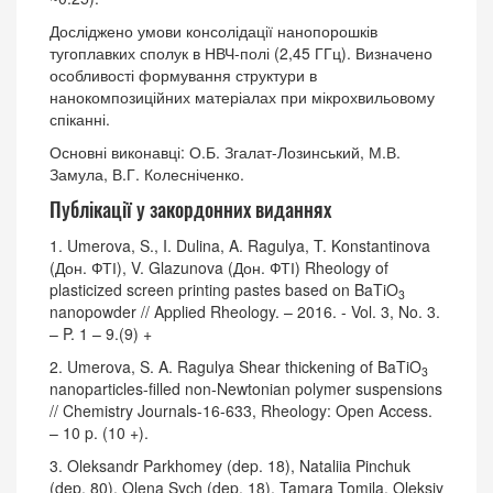
Досліджено умови консолідації нанопорошків
тугоплавких сполук в НВЧ-полі (2,45 ГГц). Визначено
особливості формування структури в
нанокомпозиційних матеріалах при мікрохвильовому
спіканні.
Основні виконавці: О.Б. Згалат-Лозинський, М.В.
Замула, В.Г. Колесніченко.
Публікації у закордонних виданнях
1. Umerova, S., I. Dulina, A. Ragulya, T. Konstantinova
(Дон. ФТІ), V. Glazunova (Дон. ФТІ) Rheology of
plasticized screen printing pastes based on BaTiO
3
nanopowder // Applied Rheology. – 2016. - Vol. 3, No. 3.
– P. 1 – 9.(9) +
2. Umerova, S. A. Ragulya Shear thickening of BaTiO
3
nanoparticles-filled non-Newtonian polymer suspensions
// Chemistry Journals-16-633, Rheology: Open Access.
– 10 p. (10 +).
3. Oleksandr Parkhomey (dep. 18), Nataliia Pinchuk
(dep. 80), Olena Sych (dep. 18), Tamara Tomila, Oleksiy