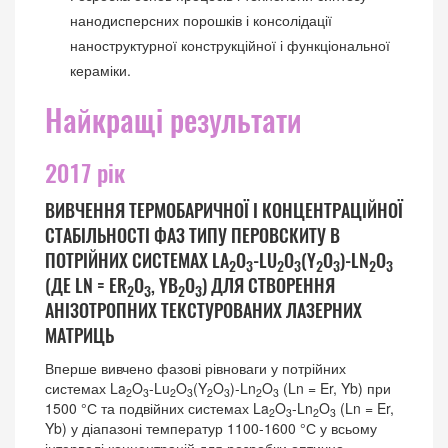
нанодисперсних порошків і консолідації
наноструктурної конструкційної і функціональної
кераміки.
Найкращі результати
2017 рік
ВИВЧЕННЯ ТЕРМОБАРИЧНОЇ І КОНЦЕНТРАЦІЙНОЇ
СТАБІЛЬНОСТІ ФАЗ ТИПУ ПЕРОВСКИТУ В
ПОТРІЙНИХ СИСТЕМАХ LA
O
-LU
O
(Y
O
)-LN
O
2
3
2
3
2
3
2
3
(ДЕ LN = ER
O
, YB
O
) ДЛЯ СТВОРЕННЯ
2
3
2
3
АНІЗОТРОПНИХ ТЕКСТУРОВАНИХ ЛАЗЕРНИХ
МАТРИЦЬ
Вперше вивчено фазові рівноваги у потрійних
системах La
O
-Lu
O
(Y
O
)-Ln
O
(Ln = Er, Yb) при
2
3
2
3
2
3
2
3
1500 °С та подвійних системах La
O
-Ln
O
(Ln = Er,
2
3
2
3
Yb) у діапазоні температур 1100-1600 °С у всьому