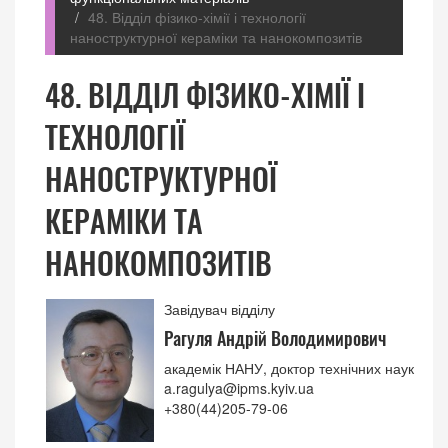
48. Відділ фізико-хімії і технології
наноструктурної кераміки та нанокомпозитів
48. ВІДДІЛ ФІЗИКО-ХІМІЇ І
ТЕХНОЛОГІЇ
НАНОСТРУКТУРНОЇ
КЕРАМІКИ ТА
НАНОКОМПОЗИТІВ
Завідувач відділу
Рагуля Андрій Володимирович
академік НАНУ, доктор технічних наук
a.ragulya@ipms.kyiv.ua
+380(44)205-79-06