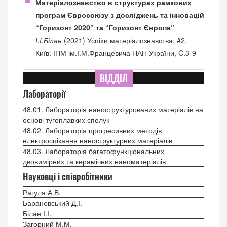
Матеріалознавство в структурах рамкових
програм Євросоюзу з досліджень та інновацій
“Горизонт 2020” та “Горизонт Європа”
І.І.Білан
(2021) Успіхи матеріалознавства, #2,
Київ: ІПМ ім.І.М.Францевича НАН України, C.3-9
ВІДДІЛ
Лабораторії
48.01. Лабораторія наноструктурованих матеріалів на
основі тугоплавких сполук
48.02. Лабораторія прогресивних методів
електроспікання наноструктурних матеріалів
48.03. Лабораторія багатофункціональних
двовимірних та керамічних наноматеріалів
Науковці і співробітники
Рагуля А.В.
Барановський Д.І.
Білан І.І.
Загорний М.М.