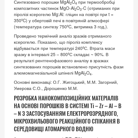
Синтезовано порошки MgAl
O
при термообробці
2
4
композитних частинок MgO-Al
O
-C (отриманих при
2
3
піролізі ксерогелю Mg:Al: гліцин на повітрі при t =
350ºC) у обертовій печі в повітряній атмосфері
(температура синтезу 750ºC, витримка 3 год.).
Проведено термічний аналіз зразків отриманого
ксерогелю. Показано, що піроліз комплексу
відбувається при температурі 240ºС. Втрата маси
зразку в інтервалі 25 – 800ºС складає ~ 90%. В
результаті рентгенофазового аналізу в зразках
синтезованих порошків встановлено присутність фази
алюмомагнезіальной шпінелі MgAl
O
.
2
4
Основні виконавці: О.Г. Жигоцький, М.М. Загорний,
Умерова С.О., Дорошенко М.М.
РОЗРОБКА НАНОКОМПОЗИЦІЙНИХ МАТЕРІАЛІВ
НА ОСНОВІ ПОРОШКІВ В СИСТЕМІ Ti – Zr – Al – B
– N З ЗАСТОСУВАННЯМ ЕЛЕКТРОРОЗРЯДНОГО,
МІКРОХВИЛЬОВОГО РЕАКЦІЙНОГО СПІКАННЯ В
СЕРЕДОВИЩІ АТОМАРНОГО ВОДНЮ