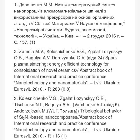
1. Дорошенко М.М. Низькотемпературний синтез
нанопорошків алюмомагнезіальної шпінелі з
використанням прекурсорів на основі органічних
лігандів // Сб. тез: Материали V Наукової конференції
«Нанорозмірні системи: будова, властивості,
технології». – Україна. – Київ. – 1 – 2 грудня 2016 г. –
С. 157. (1)
2. Zamula M.V., Kolesnichenko V.G., Zgalat-Lozynskyy
O.B., Ragulya A.V. Derevyanko O.V. (відд.24) Spark
plasma sintering: energy efficient technology for
consolidation of novel ceramics// Abstract book of
International research and practice conference
“Nanotechnology and nanomaterials”. – Lviv, Ukraine:
Eurosvit, 2016. - P. 283 (0,8)
3. Kolesnichenko V.G., Zgalat-Lozynskyy O.B.,
Tischenko N.I., Ragulya A.V., (Varchenko V.T.(відд.5),
Anderzejczuk M.(WUT,Польща)) Tribological behavior
of Si
N
-based nanocomposites//Abstract book of
3
4
International research and practice conference
“Nanotechnology and nanomaterials”. – Lviv, Ukraine:
Eurosvit, 2016. - P. 116 (1)