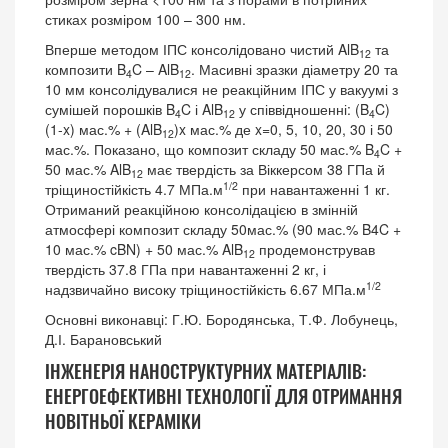
стиках розміром 100 – 300 нм.
Вперше методом ІПС консолідовано чистий AlB
та
12
композити B
C – AlB
. Масивні зразки діаметру 20 та
4
12
10 мм консолідувалися не реакційним ІПС у вакуумі з
сумішей порошків B
C і AlB
у співвідношенні: (B
C)
4
12
4
(1-x) мас.% + (AlB
)x мас.% де x=0, 5, 10, 20, 30 і 50
12
мас.%. Показано, що композит складу 50 мас.% B
C +
4
50 мас.% AlB
має твердість за Віккерсом 38 ГПа й
12
1/2
тріщиностійкість 4.7 МПа.м
при навантаженні 1 кг.
Отриманий реакційною консолідацією в змінній
атмосфері композит складу 50мас.% (90 мас.% B4C +
10 мас.% cBN) + 50 мас.% AlB
продемонстрував
12
твердість 37.8 ГПа при навантаженні 2 кг, і
1/2
надзвичайно високу тріщиностійкість 6.67 МПа.м
Основні виконавці: Г.Ю. Бородянська, Т.Ф. Лобунець,
Д.І. Барановський
ІНЖЕНЕРІЯ НАНОСТРУКТУРНИХ МАТЕРІАЛІВ:
ЕНЕРГОЕФЕКТИВНІ ТЕХНОЛОГІЇ ДЛЯ ОТРИМАННЯ
НОВІТНЬОЇ КЕРАМІКИ