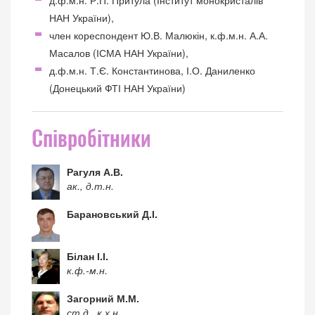
д.ф.м.н. Р.П. Притула (Інститут монокристалів
НАН України),
член кореспондент Ю.В. Малюкін, к.ф.м.н. А.А.
Масалов (ІСМА НАН України),
д.ф.м.н. Т.Є. Константинова, І.О. Даниленко
(Донецький ФТІ НАН України)
Співробітники
Рагуля А.В.
ак., д.т.н.
Барановський Д.І.
Білан І.І.
к.ф.-м.н.
Загорний М.М.
ст.д., к.х.н.