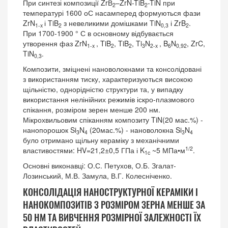
При синтезі композиції ZrВ
–ZrN-TiB
-TiN при
2
2
температурі 1600 оС насамперед формуються фази
ZrN
і TiB
з невеликими домішками TiN
і ZrB
.
1-x
2
0,3
2
При 1700-1900 ° С в основному відбувається
утворення фаз ZrN
, TiB
, TiB
, Ti
N
, B
N
, ZrC,
1-x
2
2
3
2-x
6
0,92
TiN
.
0,3
Композити, зміцнені нановолокнами та консолідовані
з використанням тиску, характеризуються високою
щільністю, однорідністю структури та, у випадку
використання нелінійних режимів іскро-плазмового
спікання, розміром зерен менше 200 нм.
Мікрохвильовим спіканням композиту TiN(20 мас.%) -
нанопорошок Si
N
(20мас.%) - нановолокна Si
N
3
4
3
4
було отримано щільну кераміку з механічними
1/2
властивостями: HV=21,2±0,5 ГПа і K
~5 МПа•м
.
1c
Основні виконавці: О.С. Петухов, О.Б. Згалат-
Лозинський, М.В. Замула, В.Г. Колесніченко.
КОНСОЛІДАЦІЯ НАНОСТРУКТУРНОЇ КЕРАМІКИ І
НАНОКОМПОЗИТІВ З РОЗМІРОМ ЗЕРНА МЕНШЕ ЗА
50 НМ ТА ВИВЧЕННЯ РОЗМІРНОЇ ЗАЛЕЖНОСТІ ЇХ