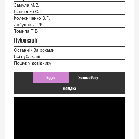
Замула М.В.
Іванченко С.Е.
Колесніченко В.Г.
Лобунець Т.Ф.
Томила Т.В.
Публікації
Останні / За роками
Всі публікації
Пошук у довіднику
Відео
ScienceDaily
Довідка