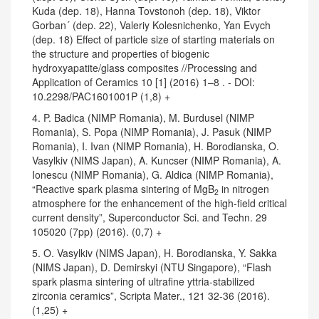
Kuda (dep. 18), Hanna Tovstonoh (dep. 18), Viktor
Gorban´ (dep. 22), Valeriy Kolesnichenko, Yan Evych
(dep. 18) Effect of particle size of starting materials on
the structure and properties of biogenic
hydroxyapatite/glass composites //Processing and
Application of Ceramics 10 [1] (2016) 1–8 . - DOI:
10.2298/PAC1601001P (1,8) +
4. P. Badica (NIMP Romania), M. Burdusel (NIMP
Romania), S. Popa (NIMP Romania), J. Pasuk (NIMP
Romania), I. Ivan (NIMP Romania), H. Borodianska, O.
Vasylkiv (NIMS Japan), A. Kuncser (NIMP Romania), A.
Ionescu (NIMP Romania), G. Aldica (NIMP Romania),
“Reactive spark plasma sintering of MgB
in nitrogen
2
atmosphere for the enhancement of the high-field critical
current density”, Superconductor Sci. and Techn. 29
105020 (7pp) (2016). (0,7) +
5. O. Vasylkiv (NIMS Japan), H. Borodianska, Y. Sakka
(NIMS Japan), D. Demirskyi (NTU Singapore), “Flash
spark plasma sintering of ultrafine yttria-stabilized
zirconia ceramics”, Scripta Mater., 121 32-36 (2016).
(1,25) +